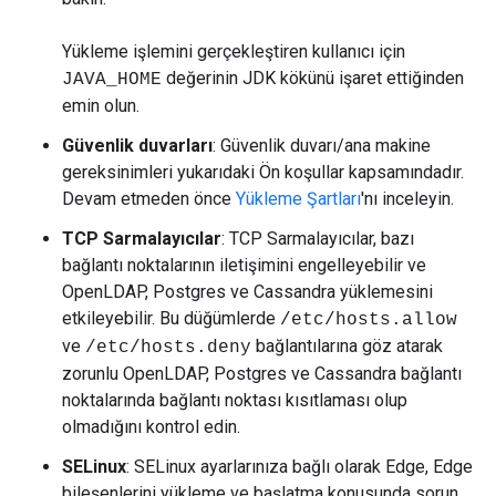
Yükleme işlemini gerçekleştiren kullanıcı için
değerinin JDK kökünü işaret ettiğinden
JAVA_HOME
emin olun.
Güvenlik duvarları
: Güvenlik duvarı/ana makine
gereksinimleri yukarıdaki Ön koşullar kapsamındadır.
Devam etmeden önce
Yükleme Şartları
'nı inceleyin.
TCP Sarmalayıcılar
: TCP Sarmalayıcılar, bazı
bağlantı noktalarının iletişimini engelleyebilir ve
OpenLDAP, Postgres ve Cassandra yüklemesini
etkileyebilir. Bu düğümlerde
/etc/hosts.allow
ve
bağlantılarına göz atarak
/etc/hosts.deny
zorunlu OpenLDAP, Postgres ve Cassandra bağlantı
noktalarında bağlantı noktası kısıtlaması olup
olmadığını kontrol edin.
SELinux
: SELinux ayarlarınıza bağlı olarak Edge, Edge
bileşenlerini yükleme ve başlatma konusunda sorun