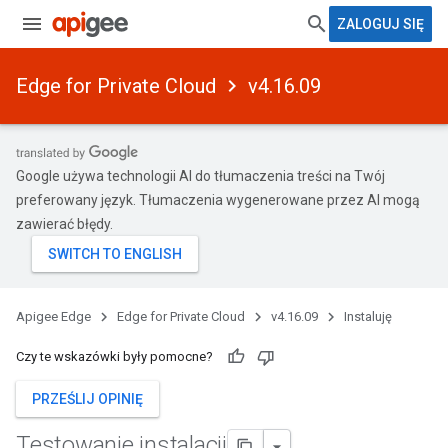
ZALOGUJ SIĘ
Edge for Private Cloud
v4.16.09
Google używa technologii AI do tłumaczenia treści na Twój
preferowany język. Tłumaczenia wygenerowane przez AI mogą
zawierać błędy.
Apigee Edge
Edge for Private Cloud
v4.16.09
Instaluję
Czy te wskazówki były pomocne?
PRZEŚLIJ OPINIĘ
Testowanie instalacji