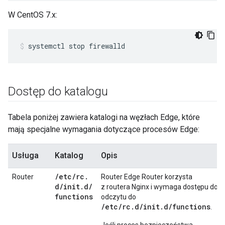
W CentOS 7.x:
systemctl stop firewalld
Dostęp do katalogu
Tabela poniżej zawiera katalogi na węzłach Edge, które
mają specjalne wymagania dotyczące procesów Edge:
Usługa
Katalog
Opis
/
etc
/
rc
.
Router
Router Edge Router korzysta
d
/
init
.
d
/
z routera Nginx i wymaga dostępu do
functions
odczytu do
/etc/rc.d/init.d/functions
.