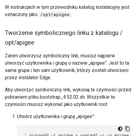
W instrukcjach w tym przewodniku katalog instalacyjny jest
oznaczony jako
/opt/apigee
.
Tworzenie symbolicznego linku z katalogu
/
opt
/
apigee
Zanim utworzysz symboliczny link, musisz najpierw
utworzyć użytkownika i grupę o nazwie „apigee”. Jest to ta
sama grupa i ten sam użytkownik, którzy zostali utworzeni
przez instalator Edge.
Aby utworzyć symboliczny link, wykonaj te czynności przed
pobraniem pliku bootstrap_4.52.02.sh. Wszystkie te
czynności musisz wykonać jako użytkownik root:
Utwórz użytkownika i grupę „apigee”:
groupadd -r apigee > useradd -r -g apigee -