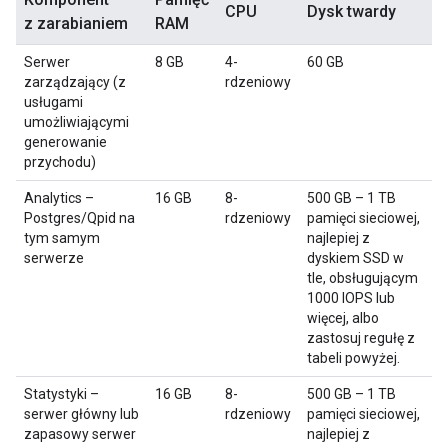
CPU
Dysk twardy
z zarabianiem
RAM
Serwer
8 GB
4-
60 GB
zarządzający (z
rdzeniowy
usługami
umożliwiającymi
generowanie
przychodu)
Analytics –
16 GB
8-
500 GB – 1 TB
Postgres/Qpid na
rdzeniowy
pamięci sieciowej,
tym samym
najlepiej z
serwerze
dyskiem SSD w
tle, obsługującym
1000 IOPS lub
więcej, albo
zastosuj regułę z
tabeli powyżej.
Statystyki –
16 GB
8-
500 GB – 1 TB
serwer główny lub
rdzeniowy
pamięci sieciowej,
zapasowy serwer
najlepiej z