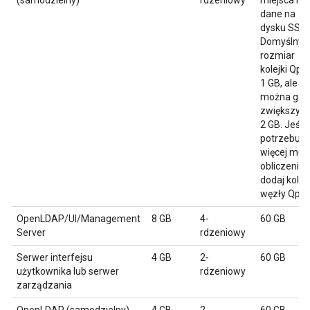
(samodzielny)
rdzeniowy
miejsca na
dane na
dysku SSD
Domyślny
rozmiar
kolejki Qpid
1 GB, ale
można go
zwiększyć 
2 GB. Jeśli
potrzebuje
więcej moc
obliczeniow
dodaj kolej
węzły Qpid.
OpenLDAP/UI/Management
8 GB
4-
60 GB
Server
rdzeniowy
Serwer interfejsu
4 GB
2-
60 GB
użytkownika lub serwer
rdzeniowy
zarządzania