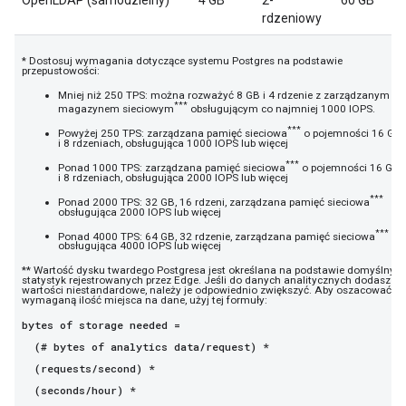
OpenLDAP (samodzielny)
4 GB
2-
60 GB
rdzeniowy
* Dostosuj wymagania dotyczące systemu Postgres na podstawie
przepustowości:
Mniej niż 250 TPS: można rozważyć 8 GB i 4 rdzenie z zarządzanym
***
magazynem sieciowym
obsługującym co najmniej 1000 IOPS.
***
Powyżej 250 TPS: zarządzana pamięć sieciowa
o pojemności 16 GB
i 8 rdzeniach, obsługująca 1000 IOPS lub więcej
***
Ponad 1000 TPS: zarządzana pamięć sieciowa
o pojemności 16 GB
i 8 rdzeniach, obsługująca 2000 IOPS lub więcej
***
Ponad 2000 TPS: 32 GB, 16 rdzeni, zarządzana pamięć sieciowa
obsługująca 2000 IOPS lub więcej
***
Ponad 4000 TPS: 64 GB, 32 rdzenie, zarządzana pamięć sieciowa
obsługująca 4000 IOPS lub więcej
** Wartość dysku twardego Postgresa jest określana na podstawie domyślnyc
statystyk rejestrowanych przez Edge. Jeśli do danych analitycznych dodasz
wartości niestandardowe, należy je odpowiednio zwiększyć. Aby oszacować
wymaganą ilość miejsca na dane, użyj tej formuły:
bytes of storage needed =
(# bytes of analytics data/request) *
(requests/second) *
(seconds/hour) *