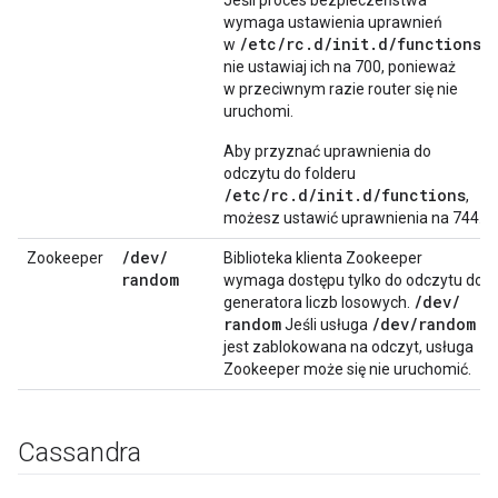
Jeśli proces bezpieczeństwa
wymaga ustawienia uprawnień
/etc/rc.d/init.d/functions
w
,
nie ustawiaj ich na 700, ponieważ
w przeciwnym razie router się nie
uruchomi.
Aby przyznać uprawnienia do
odczytu do folderu
/etc/rc.d/init.d/functions
,
możesz ustawić uprawnienia na 744.
/
dev
/
Zookeeper
Biblioteka klienta Zookeeper
random
wymaga dostępu tylko do odczytu do
/
dev
/
generatora liczb losowych.
random
/
dev
/
random
Jeśli usługa
jest zablokowana na odczyt, usługa
Zookeeper może się nie uruchomić.
Cassandra