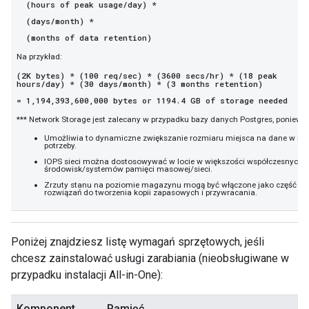
(hours of peak usage/day) *
(days/month) *
(months of data retention)
Na przykład:
(2K bytes) * (100 req/sec) * (3600 secs/hr) * (18 peak
hours/day) * (30 days/month) * (3 months retention)
= 1,194,393,600,000 bytes or 1194.4 GB of storage needed
*** Network Storage jest zalecany w przypadku bazy danych Postgres, poniewa
Umożliwia to dynamiczne zwiększanie rozmiaru miejsca na dane w raz
potrzeby.
IOPS sieci można dostosowywać w locie w większości współczesnych
środowisk/systemów pamięci masowej/sieci.
Zrzuty stanu na poziomie magazynu mogą być włączone jako część
rozwiązań do tworzenia kopii zapasowych i przywracania.
Poniżej znajdziesz listę wymagań sprzętowych, jeśli
chcesz zainstalować usługi zarabiania (nieobsługiwane w
przypadku instalacji All-in-One):
Komponent
Pamięć