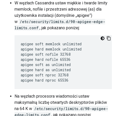
W węzłach Cassandra ustaw miękkie i twarde limity
memlock, nofile i przestrzeni adresowej (as) dla
użytkownika instalacji (domyślnie „apigee”)
w
/etc/security/limits.d/90-apigee-edge-
limits.conf
, jak pokazano poniżej:
apigee soft memlock unlimited

apigee hard memlock unlimited

apigee soft nofile 32768

apigee hard nofile 65536

apigee soft as unlimited

apigee hard as unlimited

apigee soft nproc 32768

apigee hard nproc 65536
Na węzłach procesora wiadomości ustaw
maksymalną liczbę otwartych deskryptorów plików
na 64 K w
/etc/security/limits.d/90-apigee-
edge-limits.conf
, jak pokazano poniżej: