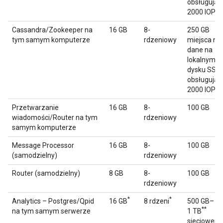
obsługują
2000 IOPS
Cassandra/Zookeeper na
16 GB
8-
250 GB
tym samym komputerze
rdzeniowy
miejsca na
dane na
lokalnym
dysku SSD
obsługują
2000 IOPS
Przetwarzanie
16 GB
8-
100 GB
wiadomości/Router na tym
rdzeniowy
samym komputerze
Message Processor
16 GB
8-
100 GB
(samodzielny)
rdzeniowy
Router (samodzielny)
8 GB
8-
100 GB
rdzeniowy
*
*
Analytics – Postgres/Qpid
16 GB
8 rdzeni
500 GB–
**
na tym samym serwerze
1 TB
sieciowej