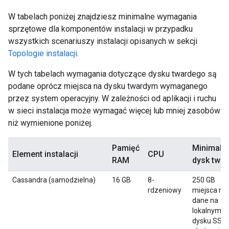
W tabelach poniżej znajdziesz minimalne wymagania
sprzętowe dla komponentów instalacji w przypadku
wszystkich scenariuszy instalacji opisanych w sekcji
Topologie instalacji
.
W tych tabelach wymagania dotyczące dysku twardego są
podane oprócz miejsca na dysku twardym wymaganego
przez system operacyjny. W zależności od aplikacji i ruchu
w sieci instalacja może wymagać więcej lub mniej zasobów
niż wymienione poniżej.
Pamięć
Minimaln
Element instalacji
CPU
RAM
dysk twar
Cassandra (samodzielna)
16 GB
8-
250 GB
rdzeniowy
miejsca na
dane na
lokalnym
dysku SSD