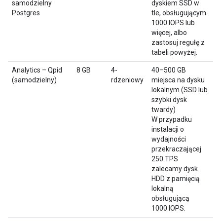
samodzielny
dyskiem SSD w
Postgres
tle, obsługującym
1000 IOPS lub
więcej, albo
zastosuj regułę z
tabeli powyżej.
Analytics – Qpid
8 GB
4-
40–500 GB
(samodzielny)
rdzeniowy
miejsca na dysku
lokalnym (SSD lub
szybki dysk
twardy)
W przypadku
instalacji o
wydajności
przekraczającej
250 TPS
zalecamy dysk
HDD z pamięcią
lokalną
obsługującą
1000 IOPS.