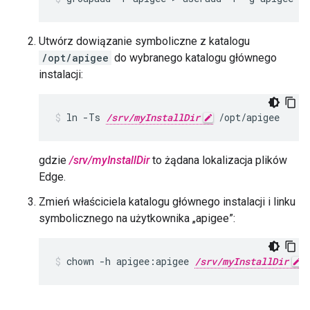
Utwórz dowiązanie symboliczne z katalogu
/opt/apigee
do wybranego katalogu głównego
instalacji:
ln -Ts 
/srv/myInstallDir
 /opt/apigee
gdzie
/srv/myInstallDir
to żądana lokalizacja plików
Edge.
Zmień właściciela katalogu głównego instalacji i linku
symbolicznego na użytkownika „apigee”:
chown -h apigee:apigee 
/srv/myInstallDir
 