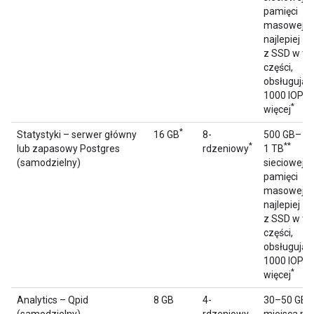
pamięci
**
masowej
najlepiej
z SSD w tyl
części,
obsługując
1000 IOPS 
*
więcej
*
Statystyki – serwer główny
16 GB
8-
500 GB–
*
**
lub zapasowy Postgres
rdzeniowy
1 TB
(samodzielny)
sieciowej
pamięci
**
masowej
najlepiej
z SSD w tyl
części,
obsługując
1000 IOPS 
*
więcej
Analytics – Qpid
8 GB
4-
30–50 GB