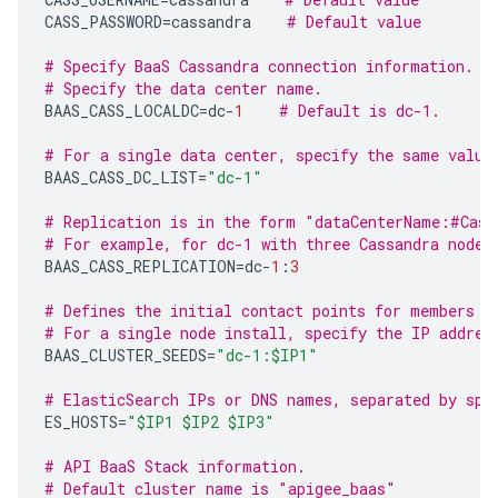
CASS_PASSWORD
=
cassandra
# Default value
# Specify BaaS Cassandra connection information.
# Specify the data center name.
BAAS_CASS_LOCALDC
=
dc
-
1
# Default is dc-1.
# For a single data center, specify the same value
BAAS_CASS_DC_LIST
=
"dc-1"
# Replication is in the form "dataCenterName:#Cass
# For example, for dc-1 with three Cassandra nodes
BAAS_CASS_REPLICATION
=
dc
-
1
:
3
# Defines the initial contact points for members o
# For a single node install, specify the IP addres
BAAS_CLUSTER_SEEDS
=
"dc-1:$IP1"
# ElasticSearch IPs or DNS names, separated by spa
ES_HOSTS
=
"$IP1 $IP2 $IP3"
# API BaaS Stack information.
# Default cluster name is "apigee_baas"