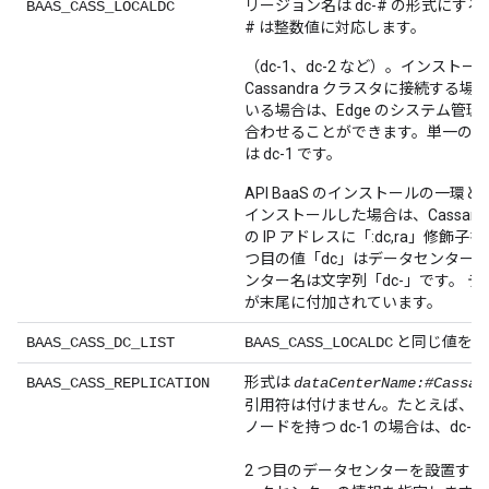
リージョン名は dc-# の形式にす
BAAS_CASS_LOCALDC
# は整数値に対応します。
（dc-1、dc-2 など）。インスト
Cassandra クラスタに接続する場合
いる場合は、Edge のシステム管
合わせることができます。単一のエ
は dc-1 です。
API BaaS のインストールの一環として
インストールした場合は、Cassandra 
の IP アドレスに「:dc,ra」修飾子
つ目の値「dc」はデータセンター
ンター名は文字列「dc-」です。 
が末尾に付加されています。
と同じ値を指
BAAS_CASS_DC_LIST
BAAS_CASS_LOCALDC
形式は
BAAS_CASS_REPLICATION
dataCenterName:#Cassan
引用符は付けません。たとえば、3 つの 
ノードを持つ dc-1 の場合は、dc-1:
2 つ目のデータセンターを設置す