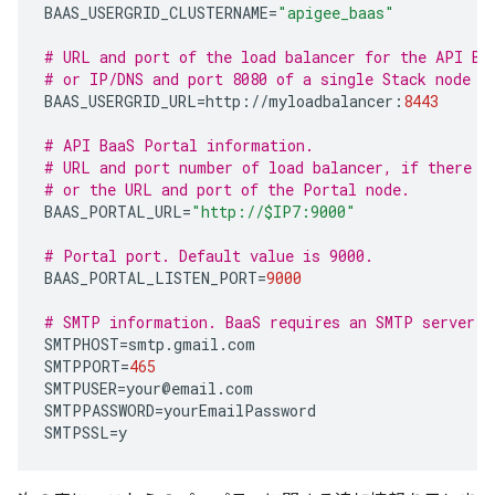
BAAS_USERGRID_CLUSTERNAME
=
"apigee_baas"
# URL and port of the load balancer for the API Ba
# or IP/DNS and port 8080 of a single Stack node w
BAAS_USERGRID_URL
=
http
:
//
myloadbalancer
:
8443
# API BaaS Portal information.
# URL and port number of load balancer, if there i
# or the URL and port of the Portal node.  
BAAS_PORTAL_URL
=
"http://$IP7:9000"
# Portal port. Default value is 9000.
BAAS_PORTAL_LISTEN_PORT
=
9000
# SMTP information. BaaS requires an SMTP server.
SMTPHOST
=
smtp
.
gmail
.
com
SMTPPORT
=
465
SMTPUSER
=
your
@
email
.
com
SMTPPASSWORD
=
yourEmailPassword
SMTPSSL
=
y