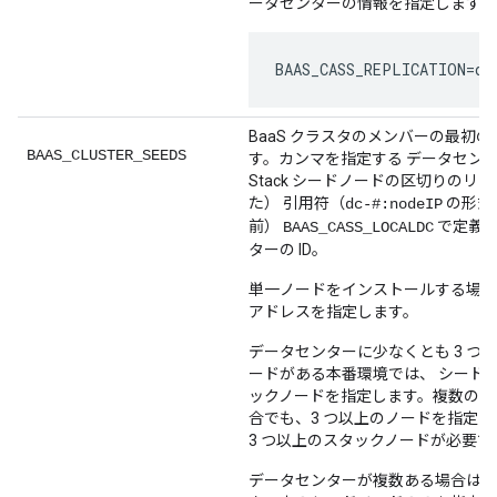
ータセンターの情報を指定します。
BAAS_CASS_REPLICATION=dc
BaaS クラスタのメンバーの最初
BAAS_CLUSTER_SEEDS
す。カンマを指定する データセンター
Stack シードノードの区切りのリ
た） 引用符（
の形式）
dc-#:nodeIP
前）
で定義
BAAS_CASS_LOCALDC
ターの ID。
単一ノードをインストールする場合は
アドレスを指定します。
データセンターに少なくとも 3 つの 
ードがある本番環境では、 シードと
ックノードを指定します。複数のノ
合でも、3 つ以上のノードを指定
3 つ以上のスタックノードが必要で
データセンターが複数ある場合は、