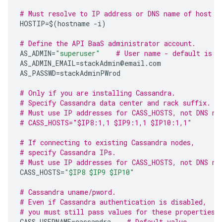
# Must resolve to IP address or DNS name of host -
HOSTIP
=$
(
hostname
-
i
)
# Define the API BaaS administrator account.  
AS_ADMIN
=
"superuser"
# User name - default is "
AS_ADMIN_EMAIL
=
stackAdmin
@
email
.
com
AS_PASSWD
=
stackAdminPWrod
# Only if you are installing Cassandra.
# Specify Cassandra data center and rack suffix.
# Must use IP addresses for CASS_HOSTS, not DNS na
# CASS_HOSTS="$IP8:1,1 $IP9:1,1 $IP10:1,1"
# If connecting to existing Cassandra nodes, 
# specify Cassandra IPs.
# Must use IP addresses for CASS_HOSTS, not DNS na
CASS_HOSTS
=
"$IP8 $IP9 $IP10"
# Cassandra uname/pword.
# Even if Cassandra authentication is disabled,
# you must still pass values for these properties.
CASS_USERNAME
=
cassandra
# Default value