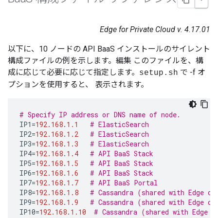
Edge for Private Cloud v. 4.17.01
以下に、10 ノードの API BaaS インストールのサイレント
構成ファイルの例を示します。編集 このファイルを、構
成に応じて必要に応じて指定します。
で -f オ
setup.sh
プションを使用すると、 表示されます。
# Specify IP address or DNS name of node.
IP1
=
192.168
.
1.1
# ElasticSearch
IP2
=
192.168
.
1.2
# ElasticSearch
IP3
=
192.168
.
1.3
# ElasticSearch
IP4
=
192.168
.
1.4
# API BaaS Stack
IP5
=
192.168
.
1.5
# API BaaS Stack
IP6
=
192.168
.
1.6
# API BaaS Stack
IP7
=
192.168
.
1.7
# API BaaS Portal
IP8
=
192.168
.
1.8
# Cassandra (shared with Edge or
IP9
=
192.168
.
1.9
# Cassandra (shared with Edge or
IP10
=
192.168
.
1.10
# Cassandra (shared with Edge o