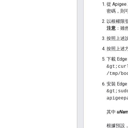
從 Apig
密碼，則可
以根權限登
注意
：雖然
按照上述說明
按照上述方
下載 Edg
&gt;cur
/tmp/bo
安裝 Edge
&gt;sud
apigeep
其中
uNam
根據預設，