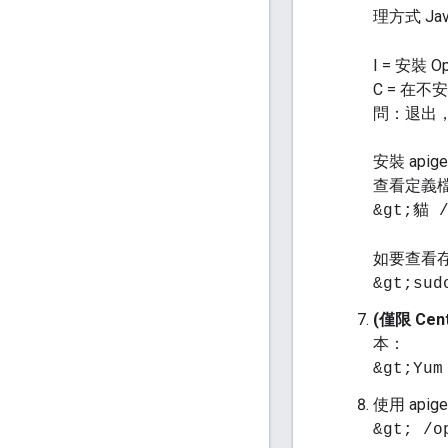
理方式 Ja
I = 安裝 O
C = 在不
問：退出，
安裝 apig
查看定義
&gt;貓 /
如要查看
&gt;su
(僅限 Cent
本：
&gt;Yum
使用 apige
&gt; /o