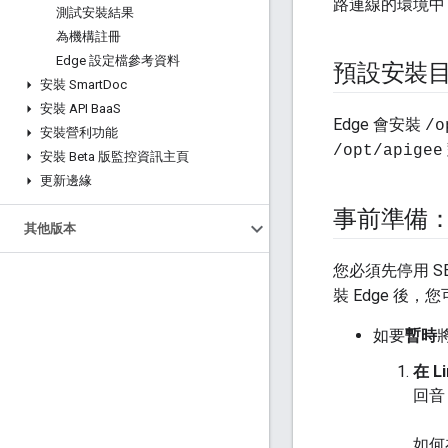
路連線的環境中，
測試安裝結果
為機構註冊
Edge 設定檔參考資料
預設安裝
安裝 Smart
Doc
安裝 API Baa
S
Edge 會安裝
/o
安裝營利功能
/opt/apigee
安裝 Beta 版監控資訊主頁
更新邊緣
事前準備：停
其他版本
您必須先停用 SE
裝 Edge 後，
如要
暫時
在 L
回音 
如何在