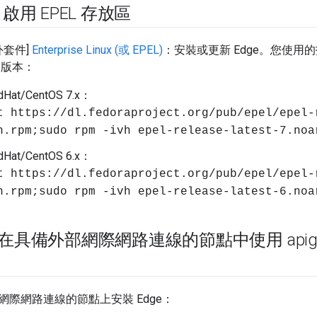
用 EPEL 存放區
外套件]
Enterprise Linux (或 EPEL)
：安裝或更新 Edge。您使用
OS 版本：
at/CentOS 7.x：
t https://dl.fedoraproject.org/pub/epel/epel-
h.rpm;sudo rpm -ivh epel-release-latest-7.noa
at/CentOS 6.x：
t https://dl.fedoraproject.org/pub/epel/epel-
h.rpm;sudo rpm -ivh epel-release-latest-6.noa
e 在具備外部網際網路連線的節點中使用 apigee
網際網路連線的節點上安裝 Edge：