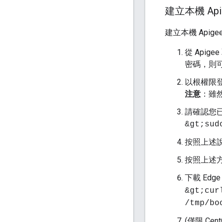
建立本機 Api
建立本機 Apig
從 Apig
密碼，則可
以根權限登入
注意
：雖然
請確認您已安
&gt;sud
按照上述說明
按照上述方
下載 Edg
&gt;cur
/tmp/bo
(僅限 CentO