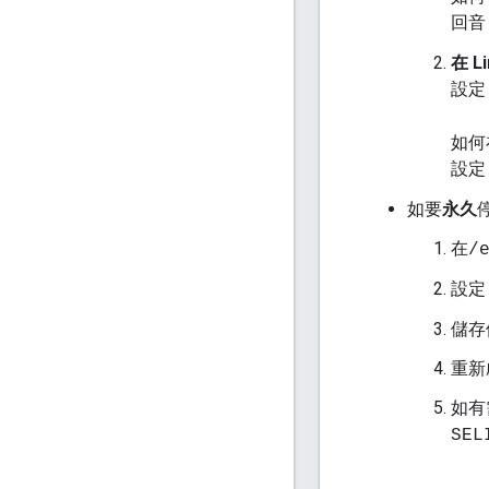
回音 
在 L
設定
如何在
設定
如要
永久
在
/
設
儲存
重新
如有
SEL