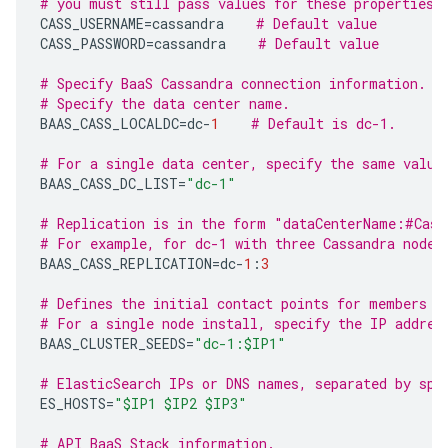
# you must still pass values for these properties.
CASS_USERNAME
=
cassandra
# Default value
CASS_PASSWORD
=
cassandra
# Default value
# Specify BaaS Cassandra connection information.
# Specify the data center name.
BAAS_CASS_LOCALDC
=
dc
-
1
# Default is dc-1.
# For a single data center, specify the same value
BAAS_CASS_DC_LIST
=
"dc-1"
# Replication is in the form "dataCenterName:#Cass
# For example, for dc-1 with three Cassandra nodes
BAAS_CASS_REPLICATION
=
dc
-
1
:
3
# Defines the initial contact points for members o
# For a single node install, specify the IP addres
BAAS_CLUSTER_SEEDS
=
"dc-1:$IP1"
# ElasticSearch IPs or DNS names, separated by spa
ES_HOSTS
=
"$IP1 $IP2 $IP3"
# API BaaS Stack information.