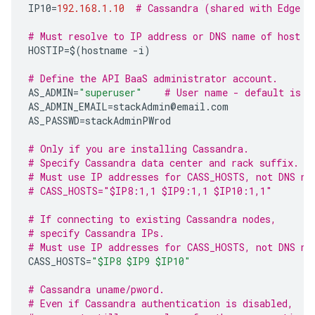
IP10
=
192.168
.
1.10
# Cassandra (shared with Edge o
# Must resolve to IP address or DNS name of host -
HOSTIP
=$
(
hostname
-
i
)
# Define the API BaaS administrator account.  
AS_ADMIN
=
"superuser"
# User name - default is "
AS_ADMIN_EMAIL
=
stackAdmin
@
email
.
com
AS_PASSWD
=
stackAdminPWrod
# Only if you are installing Cassandra.
# Specify Cassandra data center and rack suffix.
# Must use IP addresses for CASS_HOSTS, not DNS na
# CASS_HOSTS="$IP8:1,1 $IP9:1,1 $IP10:1,1"
# If connecting to existing Cassandra nodes, 
# specify Cassandra IPs.
# Must use IP addresses for CASS_HOSTS, not DNS na
CASS_HOSTS
=
"$IP8 $IP9 $IP10"
# Cassandra uname/pword.
# Even if Cassandra authentication is disabled,