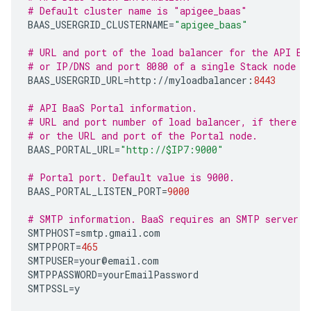
# Default cluster name is "apigee_baas"
BAAS_USERGRID_CLUSTERNAME
=
"apigee_baas"
# URL and port of the load balancer for the API Ba
# or IP/DNS and port 8080 of a single Stack node w
BAAS_USERGRID_URL
=
http
:
//
myloadbalancer
:
8443
# API BaaS Portal information.
# URL and port number of load balancer, if there i
# or the URL and port of the Portal node.  
BAAS_PORTAL_URL
=
"http://$IP7:9000"
# Portal port. Default value is 9000.
BAAS_PORTAL_LISTEN_PORT
=
9000
# SMTP information. BaaS requires an SMTP server.
SMTPHOST
=
smtp
.
gmail
.
com
SMTPPORT
=
465
SMTPUSER
=
your
@
email
.
com
SMTPPASSWORD
=
yourEmailPassword
SMTPSSL
=
y