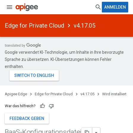
ANMELDEN
Edge for Private Cloud
v4.17.05
Google verwendet KI-Technologie, um Inhalte in Ihre bevorzugte
Sprache zu übersetzen. KI-Übersetzungen können Fehler
enthalten.
Apigee Edge
Edge for Private Cloud
v4.17.05
Wird installiert
War das hilfreich?
FEEDBACK GEBEN
Baa
S-Konfigurationsdatei