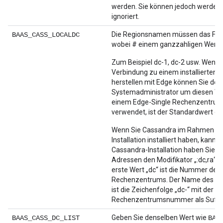
werden. Sie können jedoch werden 
ignoriert.
Die Regionsnamen müssen das For
BAAS_CASS_LOCALDC
wobei # einem ganzzahligen Wert e
Zum Beispiel dc-1, dc-2 usw. Wenn 
Verbindung zu einem installierten 
herstellen mit Edge können Sie den
Systemadministrator um diesen Wert
einem Edge-Single Rechenzentrums
verwendet, ist der Standardwert dc
Wenn Sie Cassandra im Rahmen de
Installation installiert haben, kann
Cassandra-Installation haben Sie d
Adressen den Modifikator „:dc,ra“ h
erste Wert „dc“ ist die Nummer des
Rechenzentrums. Der Name des R
ist die Zeichenfolge „dc-“ mit der
Rechenzentrumsnummer als Suffix
Geben Sie denselben Wert wie
BAAS_CASS_DC_LIST
BAA