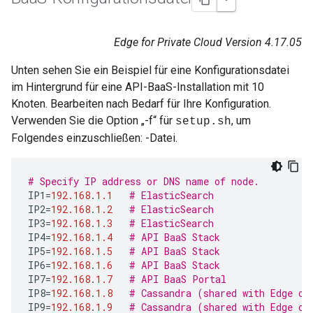
Edge for Private Cloud Version 4.17.05
Unten sehen Sie ein Beispiel für eine Konfigurationsdatei
im Hintergrund für eine API-BaaS-Installation mit 10
Knoten. Bearbeiten nach Bedarf für Ihre Konfiguration.
Verwenden Sie die Option „-f“ für
, um
setup.sh
Folgendes einzuschließen: -Datei.
# Specify IP address or DNS name of node.
IP1
=
192.168
.
1.1
# ElasticSearch
IP2
=
192.168
.
1.2
# ElasticSearch
IP3
=
192.168
.
1.3
# ElasticSearch
IP4
=
192.168
.
1.4
# API BaaS Stack
IP5
=
192.168
.
1.5
# API BaaS Stack
IP6
=
192.168
.
1.6
# API BaaS Stack
IP7
=
192.168
.
1.7
# API BaaS Portal
IP8
=
192.168
.
1.8
# Cassandra (shared with Edge or
IP9
=
192.168
.
1.9
# Cassandra (shared with Edge or