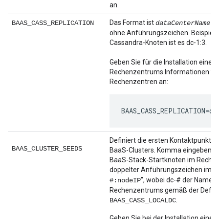
an.
Das Format ist
BAAS_CASS_REPLICATION
dataCenterName:#
ohne Anführungszeichen. Beispiel: F
Cassandra-Knoten ist es dc-1:3.
Geben Sie für die Installation eines
Rechenzentrums Informationen für
Rechenzentren an:
BAAS_CASS_REPLICATION=dc
Definiert die ersten Kontaktpunkte 
BAAS_CLUSTER_SEEDS
BaaS-Clusters. Komma eingeben get
BaaS-Stack-Startknoten im Rechen
doppelter Anführungszeichen im F
", wobei dc-# der Name is
#:nodeIP
Rechenzentrums gemäß der Definit
.
BAAS_CASS_LOCALDC
Geben Sie bei der Installation eines