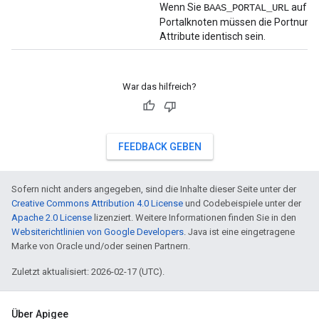
Wenn Sie
auf di
BAAS_PORTAL_URL
Portalknoten müssen die Portnumm
Attribute identisch sein.
War das hilfreich?
FEEDBACK GEBEN
Sofern nicht anders angegeben, sind die Inhalte dieser Seite unter der
Creative Commons Attribution 4.0 License
und Codebeispiele unter der
Apache 2.0 License
lizenziert. Weitere Informationen finden Sie in den
Websiterichtlinien von Google Developers
. Java ist eine eingetragene
Marke von Oracle und/oder seinen Partnern.
Zuletzt aktualisiert: 2026-02-17 (UTC).
Über Apigee