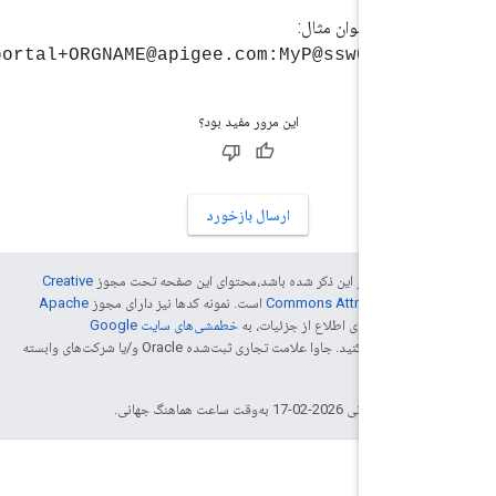
به عنوان مثال:
dc_devportal+ORGNAME@apigee.com:MyP@ssw0rd
این مرور مفید بود؟
ارسال بازخورد
دی که غیر از این ذکر شده باشد،‌محتوای این صفحه تحت مجوز
Creative
Commons Attribution 4.
است. نمونه کدها نیز دارای مجوز
Apache
2.
است. برای اطلاع از جزئیات، به
خطمشی‌های سایت Google
D‏
مراجعه کنید. جاوا علامت تجاری ثبت‌شده Oracle و/یا شرکت‌های وابسته
20-02-17 به‌وقت ساعت هماهنگ جهانی.