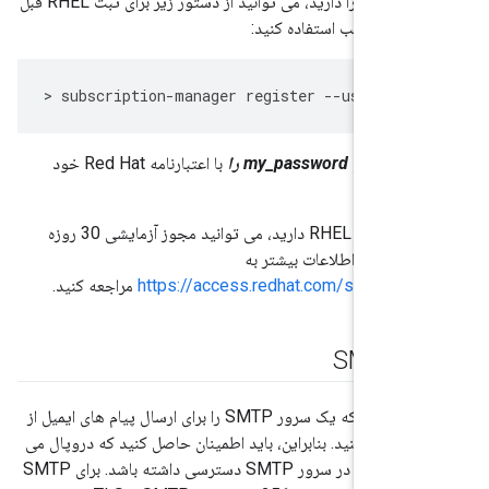
سیستم Red Hat را دارید، می توانید از دستور زیر برای ثبت RHEL قبل
رآیند نصب استفاده کنید:
>
subscription
-
manager
register
--
username
my_us
و
my_password را
با اعتبارنامه Red Hat خود
نید.
اگر نسخه آزمایشی RHEL دارید، می توانید مجوز آزمایشی 30 روزه
ید. برای اطلاعات بیشتر به
https://access.redhat.com/solution
مراجعه کنید.
SM
Apigee نیاز دارد که یک سرور SMTP را برای ارسال پیام های ایمیل از
کربندی کنید. بنابراین، باید اطمینان حاصل کنید که دروپال می
تواند به پورت لازم در سرور SMTP دسترسی داشته باشد. برای SMTP