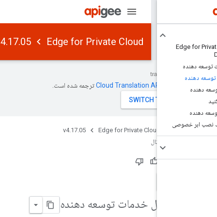
v4.17.05
Edge for Private Cloud
Edge
به‌وسیله
ترجمه شده است.
صوصی
v4.17.05
Edge for Private Cloud
Api
ل نصب پورتال
ید بود؟
ازخورد
ت پورتال خدمات توسعه دهنده