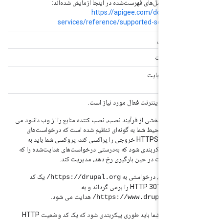
سیستم‌عامل‌های فهرست‌شده در اینجا آزمایش شده‌اند:
https://apigee.com/docs/api-
services/reference/supported-software
2 هسته ای
4 گیگابایت
120 گیگابایت
اتصال به اینترنت فعال مورد نیاز است.
به عنوان بخشی از فرآیند نصب، نصب کننده منابع را از وب دانلود می
کند. اگر محیط شما به گونه‌ای تنظیم شده است که درخواست‌های
HTTP و HTTPS خروجی را پراکسی کند، پروکسی شما باید به
گونه‌ای پیکربندی شود که به‌درستی درخواست‌های هدایت‌شده را که
ممکن است در حین بارگیری رخ دهد، مدیریت کند.
برای مثال، درخواستی به
یک کد
https://drupal.org/
وضعیت HTTP 301 را برمی گرداند و به
هدایت می شود.
https://www.drupal.org/
پروکسی شما باید طوری پیکربندی شود که یک کد وضعیت HTTP