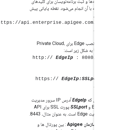
برنامه‌ها و ثبت برنامه‌نویسان برای کلیدهای
برنامه با آن انجام می‌شود. نقطه پایانی پیش
فرض
https://api.enterprise.apigee.com/v1
است.
برای نصب Edge برای Private Cloud،
URL به شکل زیر است:
http://
EdgeIp
: 8080/v1
یا:
https://
EdgeIp:SSLport
/v1
جایی که
EdgeIp
آدرس IP سرور مدیریت
Edge و
SSLport
پورت SSL برای API
مدیریت Edge است. به عنوان مثال، 8443.
نام سازمان Apigee
: بین پورتال ها و