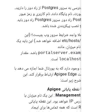
اگر قصد دسترسی به سرور Postgres از راه دور را دارید،
 میزبان، پورت، نام پایگاه داده، نام کاربری و رمز عبور
سرور Postgres راه دور. سرور Postgres راه دور باید
ل از شروع نصب پیکربندی شده باشد.
م دامنه کاملا واجد شرایط سرور وب چیست؟ (این
اطلاعات به /etc/hosts اضافه خواهد شد.) این باید یک
 نام میزبان، مانند
باشد. مقدار
portalserver.example.c
ش فرض
است.
localhost
 اطلاعات وجود دارد که به پورتال شما اجازه می دهد با
سرور مدیریت Apigee Edge ارتباط برقرار کند. این
لاعات به شرح زیر است:
URL نقطه پایانی Apigee
Management API
: این یک نام میزبان یا
یک آدرس IP خواهد بود. این نقطه پایانی
REST است که همه تماس‌ها برای ایجاد