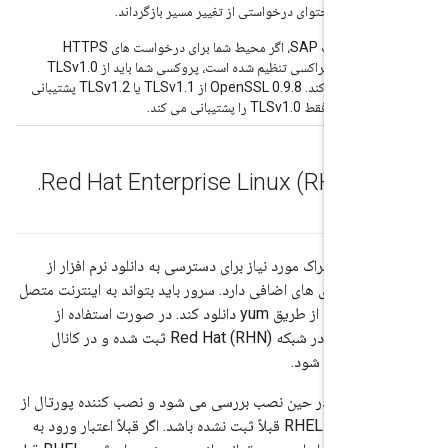
200 با محتوای درخواستی از تغییر مسیر بازگرداند.
برای نصب SAP، اگر محیط شما برای درخواست های HTTPS
خروجی پراکسی تنظیم شده است، پروکسی شما باید از TLSv1.0
پشتیبانی کند. OpenSSL 0.9.8 از TLSv1.1 یا TLSv1.2 پشتیبانی
نمی کند، فقط TLSv1.0 را پشتیبانی می کند.
Red Ha)
.
R به دلیل اشتراک مورد نیاز برای دسترسی به دانلود نرم افزار از
Red Hat، نیازمندی های اضافی دارد. سرور باید بتواند به اینترنت متصل
شود تا RPM ها را از طریق yum دانلود کند. در صورت استفاده از
RHEL، سرور باید در شبکه Red Hat (RHN) ثبت شده و در کانال
سرور ثبت شود.
الزامات Red Hat در حین نصب بررسی می شود و نصب کننده پورتال از
شما می خواهد که RHEL قبلاً ثبت نشده باشد. اگر قبلاً اعتبار ورود به