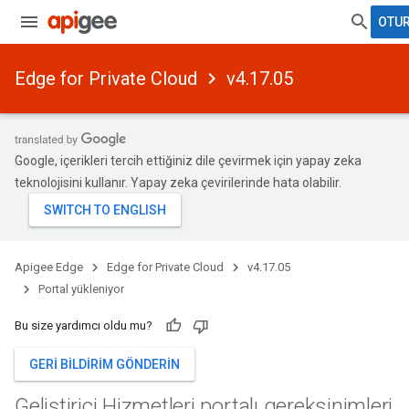
OTU
Edge for Private Cloud
v4.17.05
Google, içerikleri tercih ettiğiniz dile çevirmek için yapay zeka
teknolojisini kullanır. Yapay zeka çevirilerinde hata olabilir.
Apigee Edge
Edge for Private Cloud
v4.17.05
Portal yükleniyor
Bu size yardımcı oldu mu?
GERI BILDIRIM GÖNDERIN
Geliştirici Hizmetleri portalı gereksinimleri