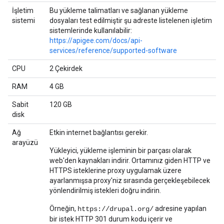
İşletim
Bu yükleme talimatları ve sağlanan yükleme
sistemi
dosyaları test edilmiştir şu adreste listelenen işletim
sistemlerinde kullanılabilir:
https://apigee.com/docs/api-
services/reference/supported-software
CPU
2 Çekirdek
RAM
4 GB
Sabit
120 GB
disk
Ağ
Etkin internet bağlantısı gerekir.
arayüzü
Yükleyici, yükleme işleminin bir parçası olarak
web'den kaynakları indirir. Ortamınız giden HTTP ve
HTTPS isteklerine proxy uygulamak üzere
ayarlanmışsa proxy'niz sırasında gerçekleşebilecek
yönlendirilmiş istekleri doğru indirin.
Örneğin,
adresine yapılan
https://drupal.org/
bir istek HTTP 301 durum kodu içerir ve