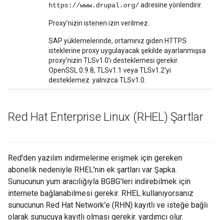
adresine yönlendirir.
https://www.drupal.org/
Proxy'nizin istenen izin verilmez.
SAP yüklemelerinde, ortamınız giden HTTPS
isteklerine proxy uygulayacak şekilde ayarlanmışsa
proxy'nizin TLSv1.0'ı desteklemesi gerekir.
OpenSSL 0.9.8, TLSv1.1 veya TLSv1.2'yi
desteklemez. yalnızca TLSv1.0.
Red Hat Enterprise Linux (RHEL) Şartlar
Red'den yazılım indirmelerine erişmek için gereken
abonelik nedeniyle RHEL'nin ek şartları var Şapka.
Sunucunun yum aracılığıyla BGBG'leri indirebilmek için
internete bağlanabilmesi gerekir. RHEL kullanıyorsanız
sunucunun Red Hat Network'e (RHN) kayıtlı ve isteğe bağlı
olarak sunucuya kayıtlı olması gerekir. yardımcı olur.