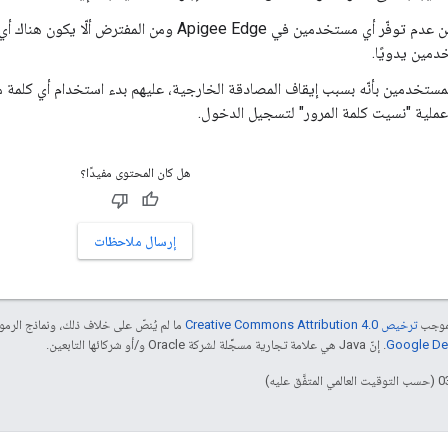
تأكَّد من عدم توفّر أي مستخدمين في Apigee Edge ومن ال
دمين يدويًا.
المستخدمين بأنّه بسبب إيقاف المصادقة الخارجية، عليهم بدء استخدام أي كلمة مرور
عملية "نسيت كلمة المرور" لتسجيل الدخول.
هل كان المحتوى مفيدًا؟
إرسال ملاحظات
بموجب
ترخيص Creative Commons Attribution 4.0‏
ما لم يُنصّ على خلاف ذلك، ونماذج الر
. إنّ Java هي علامة تجارية مسجَّلة لشركة Oracle و/أو شركائها التابعين.