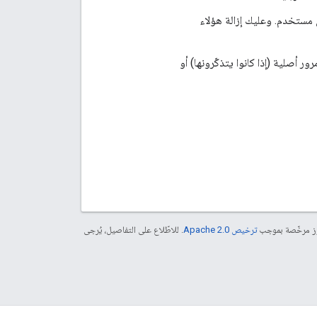
مفترض ألّا يكون هناك أي مستخدم. وعليك إزالة هؤلاء
 أصلية (إذا كانوا يتذكّرونها) أو
موز مرخّصة بموجب
ترخيص Apache 2.0‏
. للاطّلاع على التفاصيل، يُرجى