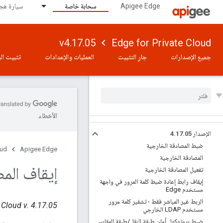
Apigee Edge
سحابة خاصة
سيارة هجي
v4.17.05
Edge for Private Cloud
جميع الإصدارات
جارٍ التثبيت
العمليات والإعدادات
تثبيت الب
الأخطاء.
الإصدار 4
05
.
17
.
ضبط المصادقة الخارجية
oud
Apigee Edge
المصادقة الخارجية
إيقاف الم
تفعيل المصادقة الخارجية
إيقاف رابط إعادة ضبط كلمة المرور في واجهة
مستخدم Edge
الربط غير المباشر فقط - تشفير كلمة مرور
 Cloud v. 4.17.05
مستخدم LDAP الخارجي
ضبط بروتوكول أمان طبقة النقل
/
طبقة المقابس