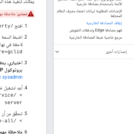
يمكنك تنفيذ هذه الخطوات إ
الآمنة باستخدام مصادقة خارجية
الإعدادات المطلوبة لبيانات اعتماد مشرف النظام
تحذير:
ملاحظة مهمة: 
المختلفة
إيقاف المصادقة الخارجية
افتح
/opt/apigee/customer/application/management-server.property
فهم مصادقة Edge وتدفقات التفويض
اضبط السمة
e
مرجع خاصية ضبط المصادقة الخارجية
لاحقة في نهاي
إصدارات أخرى
re=gclid
اختياري، ينط
بروتوكول LDAP الخارجي لمستخدم نظام أسماء النطاقات.
sysadmin المختلفة، مع استبدال اسم مستخدم LDAP الخارجي بعنوان البريد الإلكتروني لمستخدم Apigee Edge sysadmin.
أعِد تشغيل خاد
server
تحقَّق من أن 
> /opt/apigee/apigee-service/bin/apigee-all الحالة
ملاحظة مهم