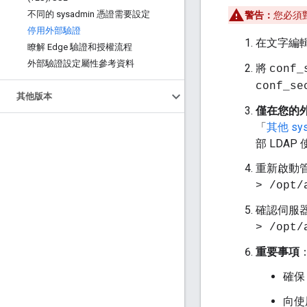
不同的 sysadmin 憑證需要設定
警告：
您必須對
停用外部驗證
在文字編
瞭解 Edge 驗證和授權流程
外部驗證設定屬性參考資料
將
conf_
conf_se
其他版本
僅在您的外
「
其他 sy
部 LDAP
重新啟動
> /opt/
確認伺服
> /opt/
重要事項
確保
向使