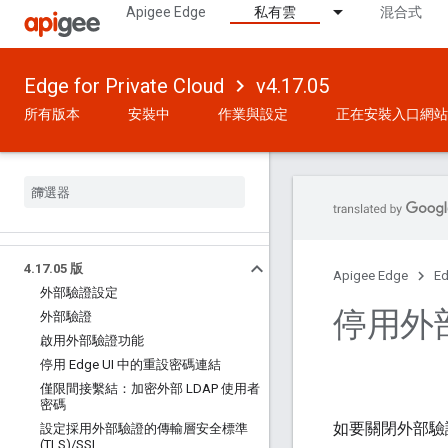
Apigee Edge
私有雲
混合式
Edge for Private Cloud
v4.17.05
所有版本
安裝中
作業與設定
正在安裝入口網站
4
.
17
.
05 版
Apigee Edge
Ed
外部驗證設定
停用外
外部驗證
啟用外部驗證功能
停用 Edge UI 中的重設密碼連結
僅限間接繫結：加密外部 LDAP 使用者
密碼
如要關閉外部驗證，
設定採用外部驗證的傳輸層安全標準
(TLS)
/
SSL