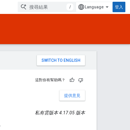
/
登入
。
這對你有幫助嗎？
提供意見
私有雲版本 4.17.05 版本
。