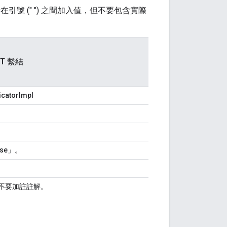
時，請在引號 (" ") 之間加入值，但不要包含實際
CT 繫結
icatorImpl
lse
」。
不要加註註解。