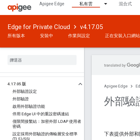
Apigee Edge
私有雲
混合式
Edge for Private Cloud
v4.17.05
所有版本
安裝中
作業與設定
正在安裝入口網站
4
.
17
.
05 版
Apigee Edge
Ed
外部驗證設定
外部驗
外部驗證
啟用外部驗證功能
停用 Edge UI 中的重設密碼連結
僅限間接繫結：加密外部 LDAP 使用者
密碼
下表提供外部和間接
設定採用外部驗證的傳輸層安全標準
(TLS)
/
SSL