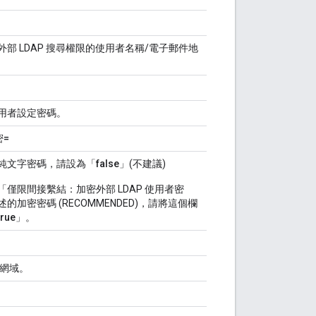
外部 LDAP 搜尋權限的使用者名稱/電子郵件地
用者設定密碼。
密=
純文字密碼，請設為「
false
」(不建議)
「僅限間接繫結：加密外部 LDAP 使用者密
述的加密密碼 (RECOMMENDED)，請將這個欄
true
」。
 或網域。