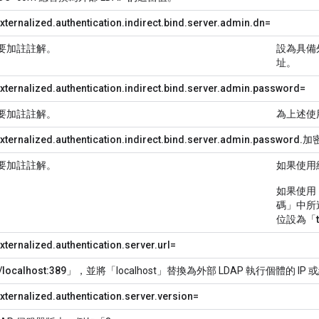
xternalized.authentication.indirect.bind.server.admin.dn=
要加註註解。
設為具備
址。
xternalized.authentication.indirect.bind.server.admin.password=
要加註註解。
為上述使
xternalized.authentication.indirect.bind.server.admin.password.加
要加註註解。
如果使用
如果使用
碼」
中所
位設為「
ternalized.authentication.server.url=
//localhost:389
」，並將「localhost」替換為外部 LDAP 執行個體的 IP
xternalized.authentication.server.version=