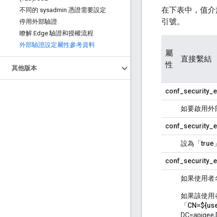
在下表中，值介於「 
不同的 sysadmin 憑證需要設定
引號。
停用外部驗證
瞭解 Edge 驗證和授權流程
外部驗證設定屬性參考資料
屬
直接繫結
性
其他版本
conf_security_e
如要啟用外
conf_security_ex
設為「
true
conf_security_e
如果使用者
如果該使用者
「
CN=${us
DC=apig