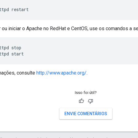
ttpd restart
r ou iniciar o Apache no RedHat e CentOS, use os comandos a se
ttpd stop

ttpd start
mações, consulte
http://www.apache.org/
.
Isso foi útil?
ENVIE COMENTÁRIOS