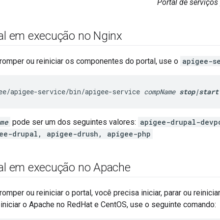
Portal de serviços
tal em execução no Nginx
terromper ou reiniciar os componentes do portal, use o
apigee-s
ee/apigee-service/bin/apigee-service 
compName
stop|start
me
pode ser um dos seguintes valores:
apigee-drupal-devp
ee-drupal, apigee-drush, apigee-php
tal em execução no Apache
erromper ou reiniciar o portal, você precisa iniciar, parar ou reini
einiciar o Apache no RedHat e CentOS, use o seguinte comando: