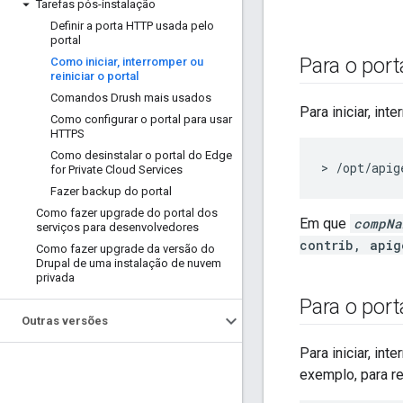
Tarefas pós-instalação
Definir a porta HTTP usada pelo
portal
Para o por
Como iniciar
,
interromper ou
reiniciar o portal
Comandos Drush mais usados
Para iniciar, in
Como configurar o portal para usar
HTTPS
Como desinstalar o portal do Edge
> /opt/apig
for Private Cloud Services
Fazer backup do portal
Como fazer upgrade do portal dos
Em que
compNa
serviços para desenvolvedores
contrib, apig
Como fazer upgrade da versão do
Drupal de uma instalação de nuvem
privada
Para o por
Outras versões
Para iniciar, int
exemplo, para r