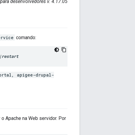
 para desenvolvedores v. 4.17.05
ervice
comando:
|restart
ortal, apigee-drupal-
ciar o Apache na Web servidor. Por