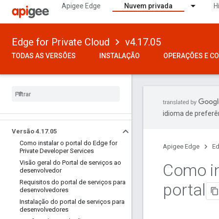
Apigee Edge
Nuvem privada
H
Edge for Private Cloud
v4.17.05
TODAS AS VERSÕES
INSTALAÇÃO
OPERAÇÕES E C
idioma de preferê
Versão 4
.
17
.
05
Como instalar o portal do Edge for
Apigee Edge
Ed
Private Developer Services
Visão geral do Portal de serviços ao
Como in
desenvolvedor
Requisitos do portal de serviços para
portal
desenvolvedores
Instalação do portal de serviços para
desenvolvedores