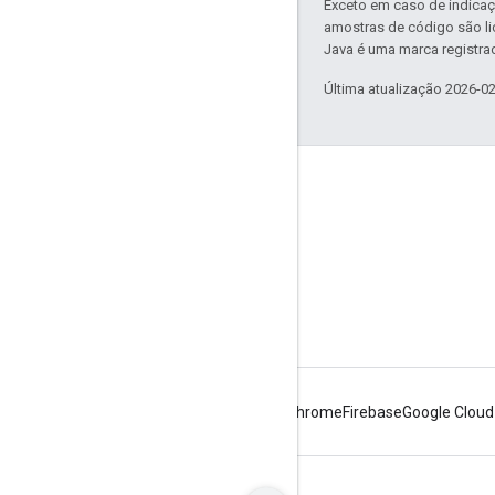
Exceto em caso de indicaç
amostras de código são l
Java é uma marca registrad
Última atualização 2026-0
Sobre a Apigee
We're part of Google
Eventos
Parceiros
e-books e webcasts
Android
Chrome
Firebase
Google Cloud