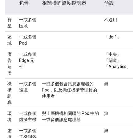
包含
相關聯的溫度控制器
預設
行
一或多個
不適用
星
區域
區
一或多個
「dc-1」
域
Pod
廣
一或多個
「中央」
告
Edge 元
「閘道」
連
件
「Analytics」
播
機
一或多個
一或多個包含訊息處理器的
無
構
環境
Pod，以及擔任機構管理員的
組
使用者
織
環
一或多個
與上層機構相關聯的 Pod 中的
無
境
虛擬主機
一或多個訊息處理器
虛
一或多個
無
擬
主機別名