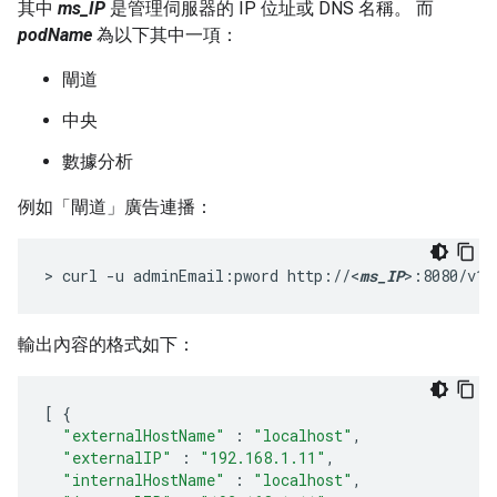
其中
ms_IP
是管理伺服器的 IP 位址或 DNS 名稱。 而
podName
為以下其中一項：
閘道
中央
數據分析
例如「閘道」廣告連播：
> curl -u adminEmail:pword http://<
ms_IP
>:8080/v1/
輸出內容的格式如下：
[
{
"externalHostName"
:
"localhost"
,
"externalIP"
:
"192.168.1.11"
,
"internalHostName"
:
"localhost"
,