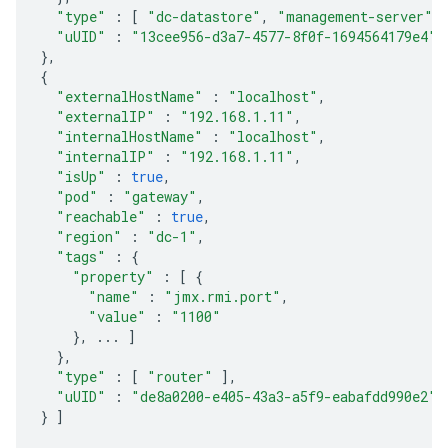
"type"
:
[
"dc-datastore"
,
"management-server"
,
"uUID"
:
"13cee956-d3a7-4577-8f0f-1694564179e4"
},
{
"externalHostName"
:
"localhost"
,
"externalIP"
:
"192.168.1.11"
,
"internalHostName"
:
"localhost"
,
"internalIP"
:
"192.168.1.11"
,
"isUp"
:
true
,
"pod"
:
"gateway"
,
"reachable"
:
true
,
"region"
:
"dc-1"
,
"tags"
:
{
"property"
:
[
{
"name"
:
"jmx.rmi.port"
,
"value"
:
"1100"
},
...
]
},
"type"
:
[
"router"
],
"uUID"
:
"de8a0200-e405-43a3-a5f9-eabafdd990e2"
}
]