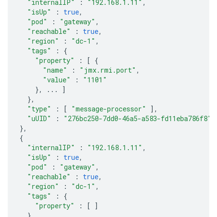
"internalIP"
:
"192.168.1.11"
,
"isUp"
:
true
,
"pod"
:
"gateway"
,
"reachable"
:
true
,
"region"
:
"dc-1"
,
"tags"
:
{
"property"
:
[
{
"name"
:
"jmx.rmi.port"
,
"value"
:
"1101"
},
...
]
},
"type"
:
[
"message-processor"
],
"uUID"
:
"276bc250-7dd0-46a5-a583-fd11eba786f8"
},
{
"internalIP"
:
"192.168.1.11"
,
"isUp"
:
true
,
"pod"
:
"gateway"
,
"reachable"
:
true
,
"region"
:
"dc-1"
,
"tags"
:
{
"property"
:
[
]
},