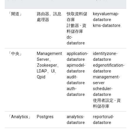
「閘道」
路由器、訊息
快取資料儲
keyvaluemap-
處理器
存庫
datastore
計數器 - 資
kms-datastore
料儲存庫
dc-
datastore
「中央」
Management
application-
identityzone-
Server、
datastore
datastore
Zookeeper、
apimodel-
edgenotification-
LDAP、UI、
datastore
datastore
Qpid
audit-
management-
datastore
server
auth-
scheduler-
datastore
datastore
使用者設定 - 資
料儲存庫
「Analytics」
Postgres
analytics-
reportcrud-
datastore
datastore