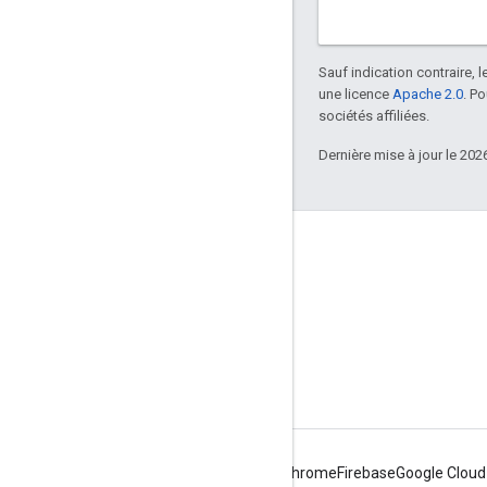
Sauf indication contraire, 
une licence
Apache 2.0
. P
sociétés affiliées.
Dernière mise à jour le 202
À propos d'Apigee
We're part of Google
Événements
Partenaires
E-books et webcasts
Android
Chrome
Firebase
Google Cloud