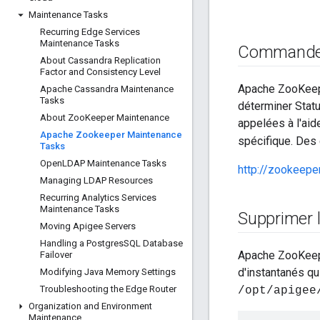
Maintenance Tasks
Recurring Edge Services
Maintenance Tasks
Commandes 
About Cassandra Replication
Factor and Consistency Level
Apache ZooKeepe
Apache Cassandra Maintenance
Tasks
déterminer Stat
About Zoo
Keeper Maintenance
appelées à l'aid
Apache Zookeeper Maintenance
spécifique. Des 
Tasks
Open
LDAP Maintenance Tasks
http://zookeep
Managing LDAP Resources
Recurring Analytics Services
Maintenance Tasks
Supprimer l
Moving Apigee Servers
Handling a Postgres
SQL Database
Apache ZooKeepe
Failover
d'instantanés qu
Modifying Java Memory Settings
Troubleshooting the Edge Router
/opt/apigee
Organization and Environment
Maintenance