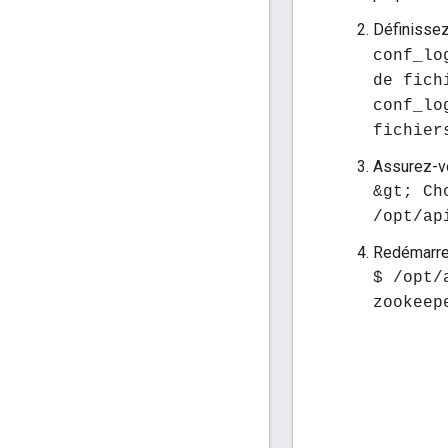
Définissez
conf_lo
de fich
conf_lo
fichier
Assurez-vou
&gt; Ch
/opt/ap
Redémarre
$ /opt/
zookeep