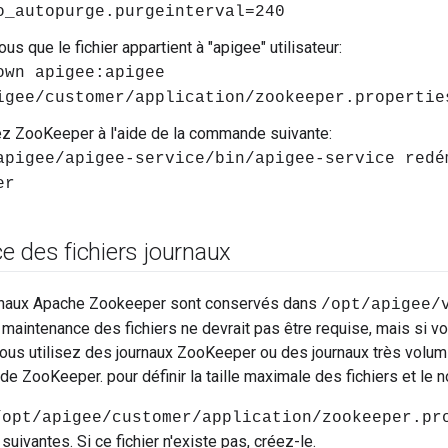
o_autopurge.purgeinterval=240
s que le fichier appartient à "apigee" utilisateur:
own apigee:apigee
igee/customer/application/zookeeper.propertie
z ZooKeeper à l'aide de la commande suivante:
apigee/apigee-service/bin/apigee-service redé
er
e des fichiers journaux
urnaux Apache Zookeeper sont conservés dans
/opt/apigee/
maintenance des fichiers ne devrait pas être requise, mais si 
vous utilisez des journaux ZooKeeper ou des journaux très volum
 de ZooKeeper. pour définir la taille maximale des fichiers et le 
/opt/apigee/customer/application/zookeeper.pr
suivantes. Si ce fichier n'existe pas, créez-le.