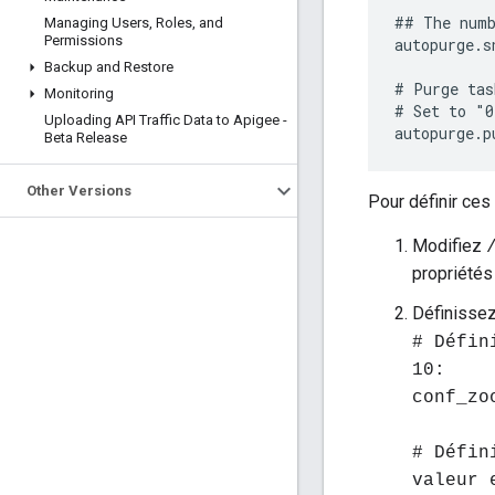
## The numb
Managing Users
,
Roles
,
and
Permissions
autopurge.s
Backup and Restore
# Purge tas
Monitoring
# Set to "0
Uploading API Traffic Data to Apigee -
autopurge.p
Beta Release
Other Versions
Pour définir ces
Modifiez
propriétés 
Définissez
# Défin
10:
conf_zo
# Défin
valeur 