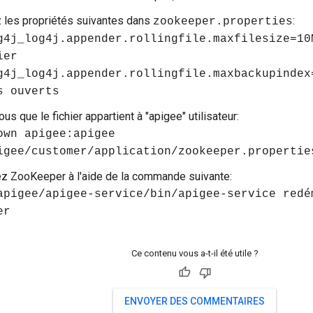
 les propriétés suivantes dans
:
zookeeper.properties
g4j_log4j.appender.rollingfile.maxfilesize=10
ier
g4j_log4j.appender.rollingfile.maxbackupindex
s ouverts
s que le fichier appartient à "apigee" utilisateur:
own apigee:apigee
igee/customer/application/zookeeper.propertie
z ZooKeeper à l'aide de la commande suivante:
apigee/apigee-service/bin/apigee-service redé
er
Ce contenu vous a-t-il été utile ?
ENVOYER DES COMMENTAIRES