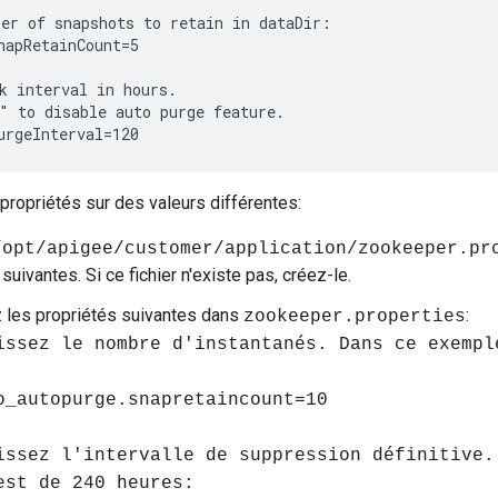
er of snapshots to retain in dataDir:

napRetainCount=5

k interval in hours.

" to disable auto purge feature.

urgeInterval=120
 propriétés sur des valeurs différentes:
/opt/apigee/customer/application/zookeeper.pr
suivantes. Si ce fichier n'existe pas, créez-le.
 les propriétés suivantes dans
:
zookeeper.properties
issez le nombre d'instantanés. Dans ce exempl
o_autopurge.snapretaincount=10
issez l'intervalle de suppression définitive.
est de 240 heures: