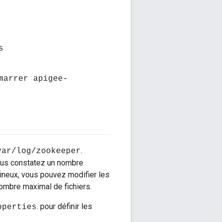
s
marrer apigee-
.
var/log/zookeeper
vous constatez un nombre
ineux, vous pouvez modifier les
nombre maximal de fichiers.
. pour définir les
operties