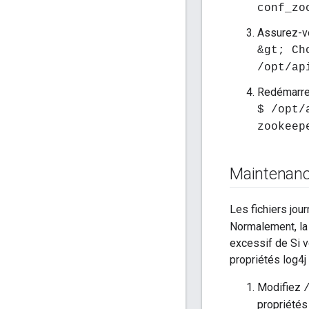
conf_zo
Assurez-vou
&gt; Ch
/opt/ap
Redémarre
$ /opt/
zookeep
Maintenanc
Les fichiers jo
Normalement, la 
excessif de Si 
propriétés log4j
Modifiez
propriétés 