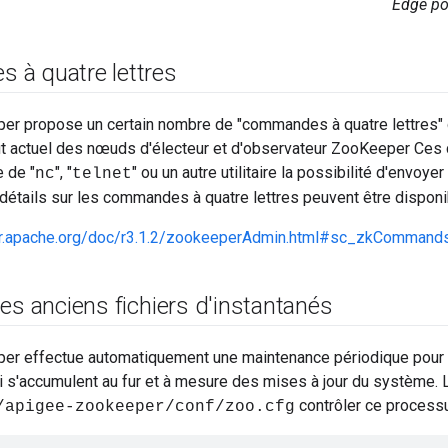
Edge po
à quatre lettres
r propose un certain nombre de "commandes à quatre lettres" qu
ut actuel des nœuds d'électeur et d'observateur ZooKeeper Ce
e de "
", "
" ou un autre utilitaire la possibilité d'envo
nc
telnet
détails sur les commandes à quatre lettres peuvent être disponib
er.apache.org/doc/r3.1.2/zookeeperAdmin.html#sc_zkCommands
es anciens fichiers d'instantanés
r effectue automatiquement une maintenance périodique pour s
i s'accumulent au fur et à mesure des mises à jour du système.
contrôler ce process
/apigee-zookeeper/conf/zoo.cfg