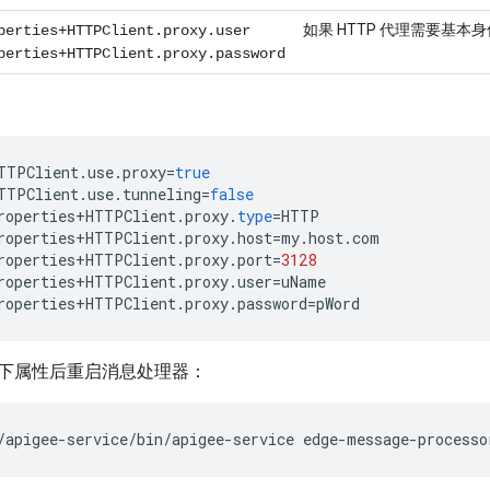
如果 HTTP 代理需要基
perties+HTTPClient.proxy.user
perties+HTTPClient.proxy.password
TTPClient
.
use
.
proxy
=
true
TTPClient
.
use
.
tunneling
=
false
roperties
+
HTTPClient
.
proxy
.
type
=
HTTP
roperties
+
HTTPClient
.
proxy
.
host
=
my
.
host
.
com
roperties
+
HTTPClient
.
proxy
.
port
=
3128
roperties
+
HTTPClient
.
proxy
.
user
=
uName
roperties
+
HTTPClient
.
proxy
.
password
=
pWord
下属性后重启消息处理器：
/apigee-service/bin/apigee-service edge-message-processo