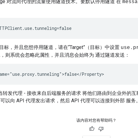
dge 对流向代理的流量使用隧道技术。要默认停用隧道 在
messa
TTPClient.use.tunneling=false 
标，并且您想停用隧道，请在“Target”（目标）中设置
use.p
SSL，则系统会忽略此属性，并且消息会始终为 通过隧道发送：
ame="use.proxy.tunneling">false</Property>
充当转发代理 - 接收来自后端服务的请求 将他们路由到企业外的互联网 
可以向 API 代理发出请求，然后 API 代理可以连接到外部 服务
该内容对您有帮助吗？