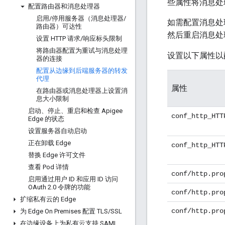
些属性将消息处理
配置路由器和消息处理器
启用
/
停用服务器（消息处理器
/
如需配置消息处
路由器）可达性
然后重启消息处
设置 HTTP 请求
/
响应标头限制
将路由器配置为重试与消息处理
设置以下属性以
器的连接
配置从边缘到后端服务器的转发
代理
属性
在路由器或消息处理器上设置消
息大小限制
启动、停止、重启和检查 Apigee
conf_http_HTT
Edge 的状态
设置服务器自动启动
正在卸载 Edge
conf_http_HTT
替换 Edge 许可文件
查看 Pod 详情
conf/http.pro
启用通过用户 ID 和应用 ID 访问
OAuth 2
.
0 令牌的功能
conf/http.pro
扩缩私有云的 Edge
conf/http.pro
为 Edge On Premises 配置 TLS
/
SSL
在边缘设备上为私有云支持 SAML