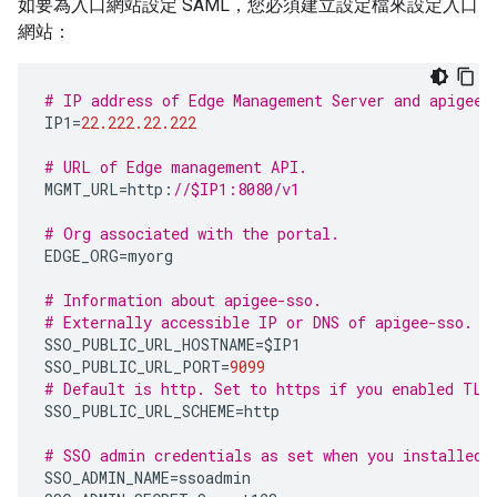
如要為入口網站設定 SAML，您必須建立設定檔來設定入口
網站：
# IP address of Edge Management Server and apigee-
IP1
=
22.222.22.222
# URL of Edge management API.
MGMT_URL
=
http
:
//$IP1:8080/v1
# Org associated with the portal.
EDGE_ORG
=
myorg
# Information about apigee-sso.
# Externally accessible IP or DNS of apigee-sso.
SSO_PUBLIC_URL_HOSTNAME
=
$IP1
SSO_PUBLIC_URL_PORT
=
9099
# Default is http. Set to https if you enabled TLS
SSO_PUBLIC_URL_SCHEME
=
http
# SSO admin credentials as set when you installed 
SSO_ADMIN_NAME
=
ssoadmin