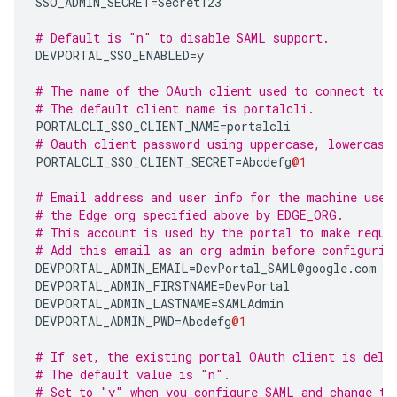
SSO_ADMIN_SECRET
=
Secret123
# Default is "n" to disable SAML support.
DEVPORTAL_SSO_ENABLED
=
y
# The name of the OAuth client used to connect to 
# The default client name is portalcli.
PORTALCLI_SSO_CLIENT_NAME
=
portalcli
# Oauth client password using uppercase, lowercase
PORTALCLI_SSO_CLIENT_SECRET
=
Abcdefg
@1
# Email address and user info for the machine user
# the Edge org specified above by EDGE_ORG. 
# This account is used by the portal to make reque
# Add this email as an org admin before configurin
DEVPORTAL_ADMIN_EMAIL
=
DevPortal_SAML
@
google
.
com
DEVPORTAL_ADMIN_FIRSTNAME
=
DevPortal
DEVPORTAL_ADMIN_LASTNAME
=
SAMLAdmin
DEVPORTAL_ADMIN_PWD
=
Abcdefg
@1
# If set, the existing portal OAuth client is dele
# The default value is "n".
# Set to "y" when you configure SAML and change th