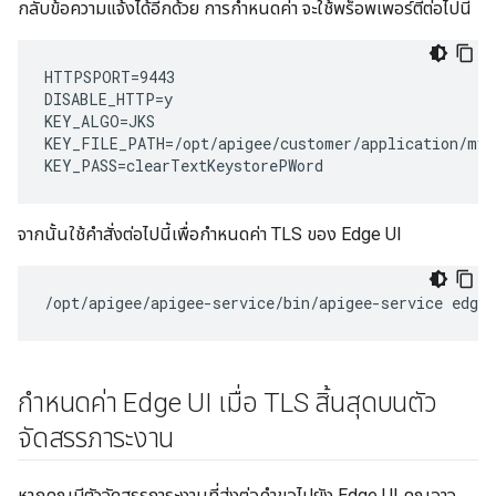
กลับข้อความแจ้งได้อีกด้วย การกำหนดค่า จะใช้พร็อพเพอร์ตี้ต่อไปนี้
HTTPSPORT=9443

DISABLE_HTTP=y

KEY_ALGO=JKS

KEY_FILE_PATH=/opt/apigee/customer/application/myke
KEY_PASS=clearTextKeystorePWord
จากนั้นใช้คำสั่งต่อไปนี้เพื่อกำหนดค่า TLS ของ Edge UI
/opt/apigee/apigee-service/bin/apigee-service edge-
กำหนดค่า Edge UI เมื่อ TLS สิ้นสุดบนตัว
จัดสรรภาระงาน
หากคุณมีตัวจัดสรรภาระงานที่ส่งต่อคำขอไปยัง Edge UI คุณอาจ