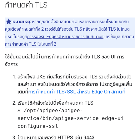
กำหนดค่า TLS
หมายเหตุ:
หากคุณติดตั้งอินสแตนซ์ UI หลายรายการบนโหนดแยกกัน
คุณต้องกำหนดค่าทั้ง 2 เวอร์ชันให้รองรับ TLS หลังจากเปิดใช้ TLS ในโหนด
แรก โปรดดูที่
การรองรับ Edge UI หลายรายการ อินสแตนซ์
ของข้อมูลเกี่ยวกับ
การกำหนดค่า TLS ในโหนดที่ 2
ใช้ขั้นตอนต่อไปนี้ในการกำหนดค่าการเข้าถึง TLS ของ UI การ
จัดการ
สร้างไฟล์ JKS คีย์สโตร์ที่มีใบรับรอง TLS รวมถึงคีย์ส่วนตัว
และสำเนา ลงในโหนดเซิร์ฟเวอร์การจัดการ โปรดดูข้อมูลเพิ่ม
เติมที่
การกำหนดค่า TLS/SSL สำหรับ Edge On สถานที่
เรียกใช้คำสั่งต่อไปนี้เพื่อกำหนดค่า TLS
$ /opt/apigee/apigee-
service/bin/apigee-service edge-ui
configure-ssl
ป้อนหมายเลขพอร์ต HTTPS เช่น 9443