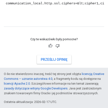
communication_local.http.ssl.ciphers=&lt;cipher1,ciph
Czy te wskazówki były pomocne?
PRZEŚLIJ OPINIĘ
O ile nie stwierdzono inaczej, treść tej strony jest objęta
licencją Creative
Commons – uznanie autorstwa 4.0
, a fragmenty kodu są dostępne na
licencji Apache 2.0
. Szczegółowe informacje na ten temat zawierają
zasady dotyczące witryny Google Developers
. Java jest zastrzeżonym
znakiem towarowym firmy Oracle i jej podmiotów stowarzyszonych.
Ostatnia aktualizacja: 2026-02-17 UTC.