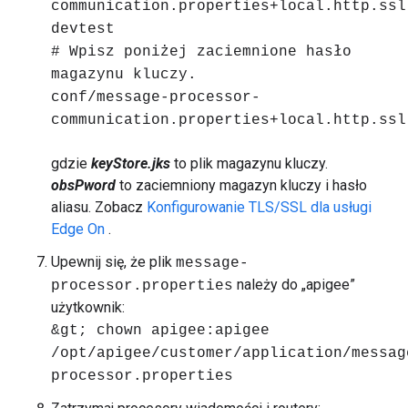
communication.properties+local.http.ssl
devtest
# Wpisz poniżej zaciemnione hasło
magazynu kluczy.
conf/message-processor-
communication.properties+local.http.ssl
gdzie
keyStore.jks
to plik magazynu kluczy.
obsPword
to zaciemniony magazyn kluczy i hasło
aliasu. Zobacz
Konfigurowanie TLS/SSL dla usługi
Edge On
.
Upewnij się, że plik
message-
należy do „apigee”
processor.properties
użytkownik:
&gt; chown apigee:apigee
/opt/apigee/customer/application/messag
processor.properties