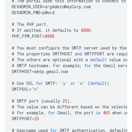
#
The
portal
uses
this
information
to
connect
to
E
DEVADMIN_USER
=
orgAdmin
@
myCorp
.
com
DEVADMIN_PWD
=
pWord
#
The
PHP
port
.
#
If
omitted
,
it
defaults
to
8888
.
PHP_FPM_PORT
=
8888
#
You
must
configure
the
SMTP
server
used
by
the
p
#
The
properties
SMTPHOST
and
SMTPPORT
are
requir
#
The
others
are
optional
with
a
default
value
as
#
SMTP
hostname
.
For
example
,
for
the
Gmail
server
SMTPHOST
=
smtp
.
gmail
.
com
#
Use
SSL
for
SMTP
:
'y'
or
'n'
(
default
).
SMTPSSL
=
"n"
#
SMTP
port
(
usually
25
).
#
The
value
can
be
different
based
on
the
selected
#
For
example
,
for
Gmail
,
the
port
is
465
when
usi
SMTPPORT
=
25
#
Username
used
for
SMTP
authentication
,
defaults