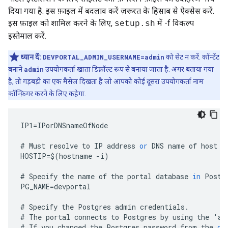
दिया गया है. इस फ़ाइल में बदलाव करें ज़रूरत के हिसाब से ऐक्सेस करें.
इस फ़ाइल को शामिल करने के लिए,
में -f विकल्प
setup.sh
इस्तेमाल करें.
ध्यान दें:
DEVPORTAL_ADMIN_USERNAME=admin
को सेट न करें. कॉन्टेंट
बनाने
admin
उपयोगकर्ता खाता डिफ़ॉल्ट रूप से बनाया जाता है. अगर बताया गया
है, तो गड़बड़ी का एक मैसेज दिखता है जो आपको कोई दूसरा उपयोगकर्ता नाम
कॉन्फ़िगर करने के लिए कहेगा.
IP1
=
IPorDNSnameOfNode
#
Must
resolve
to
IP
address
or
DNS
name
of
host
-
HOSTIP
=
$
(
hostname
-
i
)
#
Specify
the
name
of
the
portal
database
in
Postg
PG_NAME
=
devportal
#
Specify
the
Postgres
admin
credentials
.
#
The
portal
connects
to
Postgres
by
using
the
'
ap
#
If
you
changed
the
Postgres
password
from
the
de