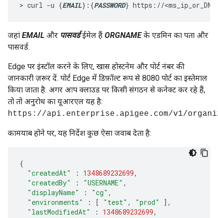
> curl 
-
u 
{
EMAIL
}:{
PASSWORD
}
https://<ms_ip_or_DNS
जहां
EMAIL
और
पासवर्ड
ईमेल हैं
ORGNAME
के एडमिन का पता और
पासवर्ड.
Edge पर इंस्टॉल करने के लिए, खास होस्टनेम और पोर्ट नंबर की
जानकारी ज़रूर दें. पोर्ट Edge में डिफ़ॉल्ट रूप से 8080 पोर्ट का इस्तेमाल
किया जाता है. अगर आप क्लाउड पर किसी संगठन से कनेक्ट कर रहे हैं,
तो तो अनुरोध का यूआरएल यह है:
https://api.enterprise.apigee.com/v1/organi
कामयाब होने पर, यह निर्देश कुछ ऐसा जवाब देता है:
{
"createdAt"
:
1348689232699
,
"createdBy"
:
"USERNAME"
,
"displayName"
:
"cg"
,
"environments"
:
[
"test"
,
"prod"
],
"lastModifiedAt"
:
1348689232699
,