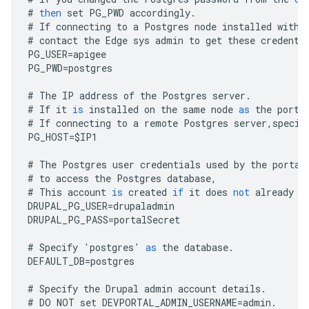
#
then
set
PG_PWD
accordingly
.
#
If
connecting
to
a
Postgres
node
installed
with
#
contact
the
Edge
sys
admin
to
get
these
credenti
PG_USER
=
apigee
PG_PWD
=
postgres
#
The
IP
address
of
the
Postgres
server
.
#
If
it
is
installed
on
the
same
node
as
the
porta
#
If
connecting
to
a
remote
Postgres
server
,
specif
PG_HOST
=
$
IP1
#
The
Postgres
user
credentials
used
by
the
portal
#
to
access
the
Postgres
database
,
#
This
account
is
created
if
it
does
not
already
e
DRUPAL_PG_USER
=
drupaladmin
DRUPAL_PG_PASS
=
portalSecret
#
Specify
'
postgres
'
as
the
database
.
DEFAULT_DB
=
postgres
#
Specify
the
Drupal
admin
account
details
.
#
DO
NOT
set
DEVPORTAL_ADMIN_USERNAME
=
admin
.