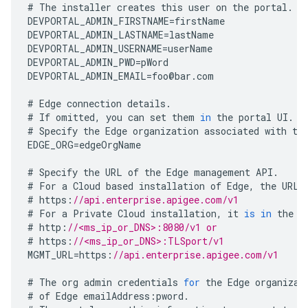
#
The
installer
creates
this
user
on
the
portal
.
DEVPORTAL_ADMIN_FIRSTNAME
=
firstName
DEVPORTAL_ADMIN_LASTNAME
=
lastName
DEVPORTAL_ADMIN_USERNAME
=
userName
DEVPORTAL_ADMIN_PWD
=
pWord
DEVPORTAL_ADMIN_EMAIL
=
foo
@
bar
.
com
#
Edge
connection
details
.
#
If
omitted
,
you
can
set
them
in
the
portal
UI
.
#
Specify
the
Edge
organization
associated
with
th
EDGE_ORG
=
edgeOrgName
#
Specify
the
URL
of
the
Edge
management
API
.
#
For
a
Cloud
based
installation
of
Edge
,
the
URL
#
https
:
//api.enterprise.apigee.com/v1 
#
For
a
Private
Cloud
installation
,
it
is
in
the
f
#
http
:
//<ms_ip_or_DNS>:8080/v1 or 
#
https
:
//<ms_ip_or_DNS>:TLSport/v1 
MGMT_URL
=
https
:
//api.enterprise.apigee.com/v1 
#
The
org
admin
credentials
for
the
Edge
organizat
#
of
Edge
emailAddress
:
pword
.