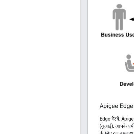
Apigee Edge ग
Edge गेटवे, Apige
(यूआई), आपके एपी
के लिए टूल उपलब्ध 