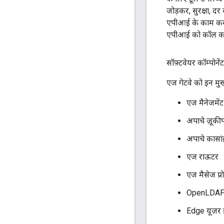
जोड़कर, सुरक्षा, दर
एपीआई के काम करने 
एपीआई को कॉल करे
सॉफ़्टवेयर कॉम्पोनेंट
एज गेटवे को इन मुख्
एज मैनेजमेंट
अपाचे ज़ूकी
अपाचे कासांद्
एज राऊटर
एज मैसेज प्र
OpenLDA
Edge यूज़र 