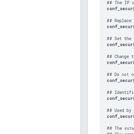
##
The
IP
conf_secur
##
Replace
conf_secur
##
Set
the
conf_secur
##
Change
t
conf_secur
##
Do
not
c
conf_secur
##
Identifi
conf_secur
##
Used
by
conf_secur
##
The
exte