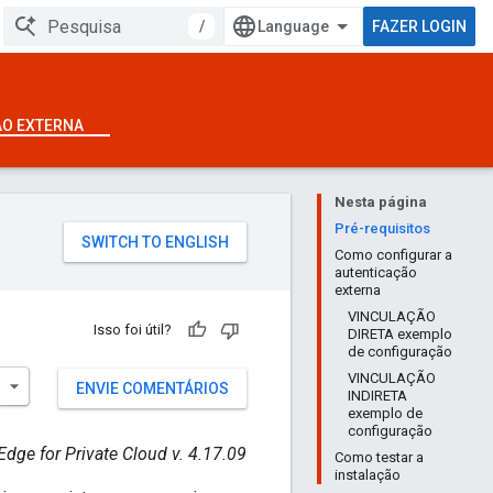
/
FAZER LOGIN
ÃO EXTERNA
Nesta página
Pré-requisitos
Como configurar a
autenticação
externa
VINCULAÇÃO
Isso foi útil?
DIRETA exemplo
de configuração
VINCULAÇÃO
ENVIE COMENTÁRIOS
INDIRETA
exemplo de
configuração
Edge for Private Cloud v. 4.17.09
Como testar a
instalação