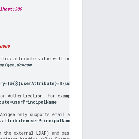
lhost:389
0000
This
attribute
value
will
be
provided
by
your
external
apigee
,
dc
=
com
ry
=(&(
$
{
userAttribute
}=
$
{
userId
}))
for
Authentication
.
For
example
if
you
are
binding
again
bute
=
userPrincipalName
Apigee
only
supports
email
address
for
Authorization
.
M
.
attribute
=
userPrincipalName
n
the
external
LDAP
)
and
password
and
whether
the
passwo