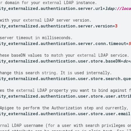
or
domain
for
your
external
LDAP
instance
.
ity_externalized
.
authentication
.
server
.
url
=
ldap
:
//loca
with
your
external
LDAP
server
version
.
ity_externalized
.
authentication
.
server
.
version
=
3
server
timeout
in
milliseconds
.
ity_externalized
.
authentication
.
server
.
conn
.
timeout
=
5
hese
baseDN
values
to
match
your
external
LDAP
service
.
ity_externalized
.
authentication
.
user
.
store
.
baseDN
=
dc
=
hange
this
search
string
.
It
is
used
internally
.
ity_externalized
.
authentication
.
user
.
store
.
search
.
que
es
the
external
LDAP
property
you
want
to
bind
against
ity_externalized
.
authentication
.
user
.
store
.
user
.
attri
Apigee
to
perform
the
Authorization
step
and
currently
,
ity_externalized
.
authentication
.
user
.
store
.
user
.
email
rnal
LDAP
username
(
for
a
user
with
search
privileges
o