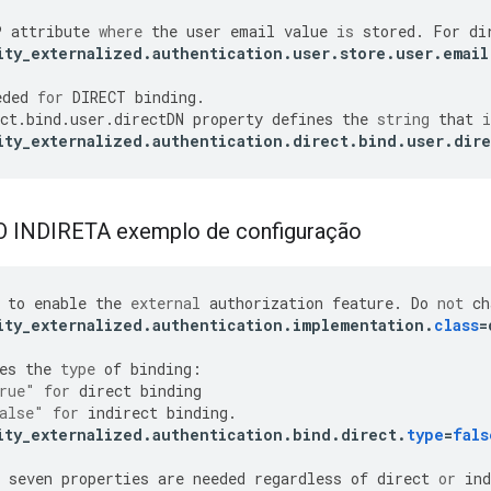
P
attribute
where
the
user
email
value
is
stored
.
For
di
ity_externalized
.
authentication
.
user
.
store
.
user
.
email
eded
for
DIRECT
binding
.
ct
.
bind
.
user
.
directDN
property
defines
the
string
that
i
ity_externalized
.
authentication
.
direct
.
bind
.
user
.
dir
INDIRETA exemplo de configuração
to
enable
the
external
authorization
feature
.
Do
not
ch
ity_externalized
.
authentication
.
implementation
.
class
=
es
the
type
of
binding
:
rue"
for
direct
binding
alse"
for
indirect
binding
.
ity_externalized
.
authentication
.
bind
.
direct
.
type
=
fals
seven
properties
are
needed
regardless
of
direct
or
ind