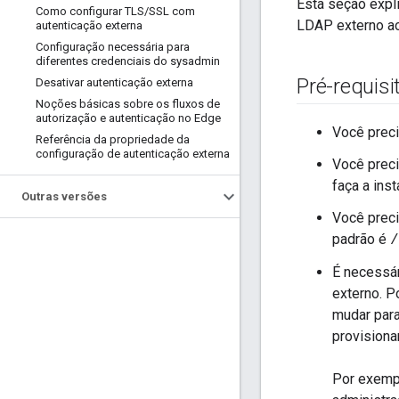
Esta seção expli
Como configurar TLS
/
SSL com
LDAP externo ao
autenticação externa
Configuração necessária para
diferentes credenciais do sysadmin
Pré-requisi
Desativar autenticação externa
Noções básicas sobre os fluxos de
autorização e autenticação no Edge
Você preci
Referência da propriedade da
configuração de autenticação externa
Você preci
faça a inst
Outras versões
Você preci
padrão é
/
É necessár
externo. P
mudar par
provisiona
Por exempl