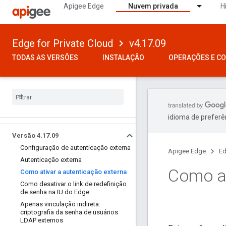
Apigee Edge
Nuvem privada
H
Edge for Private Cloud
v4.17.09
TODAS AS VERSÕES
INSTALAÇÃO
OPERAÇÕES E C
idioma de preferê
Versão 4
.
17
.
09
Configuração de autenticação externa
Apigee Edge
Ed
Autenticação externa
Como at
Como ativar a autenticação externa
Como desativar o link de redefinição
de senha na IU do Edge
Apenas vinculação indireta:
criptografia da senha de usuários
LDAP externos