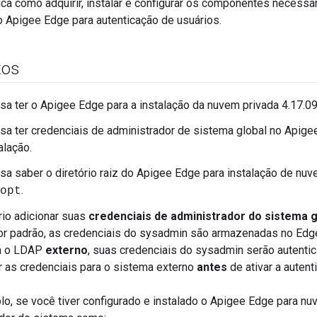
ca como adquirir, instalar e configurar os componentes necessár
 Apigee Edge para autenticação de usuários.
tos
sa ter o Apigee Edge para a instalação da nuvem privada 4.17.09
sa ter credenciais de administrador de sistema global no Apige
alação.
sa saber o diretório raiz do Apigee Edge para instalação de nuvem
.
opt
io adicionar suas
credenciais de administrador do sistema g
or padrão, as credenciais do sysadmin são armazenadas no Edg
a o LDAP
externo
, suas credenciais do sysadmin serão autentic
r as credenciais para o sistema externo
antes
de ativar a autent
o, se você tiver configurado e instalado o Apigee Edge para n