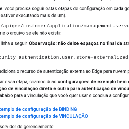
te
: você precisa seguir estas etapas de configuração em cada 
 estiver executando mais de um).
t/apigee/customer/application/management-serv
rie o arquivo se ele não existir.
linha a seguir.
Observação: não deixe espaços no final da stri
curity_authentication.user.store=externalized
 adiciona o recurso de autenticação externa ao Edge para nuvem p
itar essa etapa, criamos duas
configurações de exemplo bem 
ção de vinculação direta e outra para autenticação de vincu
baixo para a vinculação que você quer usar e conclua a configur
xemplo de configuração de BINDING
xemplo de configuração de VINCULAÇÃO
 servidor de gerenciamento: