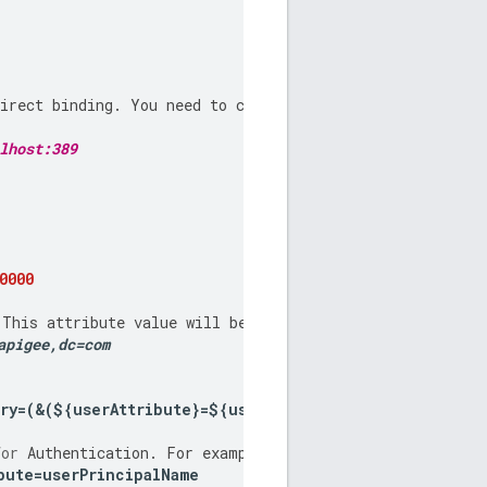
irect
binding
.
You
need
to
configure
these
per
your
ext
lhost:389
0000
This
attribute
value
will
be
provided
by
your
external
apigee
,
dc
=
com
ry
=(&(
$
{
userAttribute
}=
$
{
userId
}))
for
Authentication
.
For
example
if
you
are
binding
again
bute
=
userPrincipalName