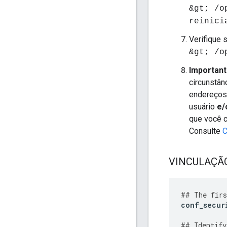
&gt; /o
reinici
Verifique 
&gt; /o
Importan
circunstân
endereços
usuário
e/
que você c
Consulte
C
VINCULAÇÃO 
##
The
firs
conf_secur
##
Identify