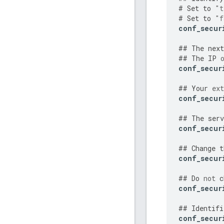
#
Set
to
"t
#
Set
to
"f
conf_secur
##
The
next
##
The
IP
conf_secur
##
Your
ext
conf_secur
##
The
serv
conf_secur
##
Change
t
conf_secur
##
Do
not
c
conf_secur
##
Identifi
conf_secur