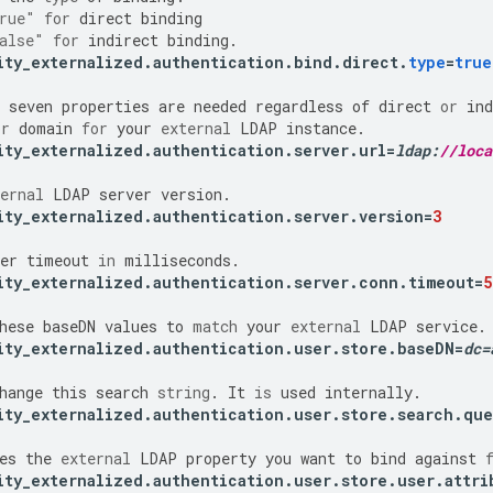
rue"
for
direct
binding
alse"
for
indirect
binding
.
ity_externalized
.
authentication
.
bind
.
direct
.
type
=
true
seven
properties
are
needed
regardless
of
direct
or
ind
or
domain
for
your
external
LDAP
instance
.
ity_externalized
.
authentication
.
server
.
url
=
ldap
:
//loca
ernal
LDAP
server
version
.
ity_externalized
.
authentication
.
server
.
version
=
3
er
timeout
in
milliseconds
.
ity_externalized
.
authentication
.
server
.
conn
.
timeout
=
5
hese
baseDN
values
to
match
your
external
LDAP
service
.
ity_externalized
.
authentication
.
user
.
store
.
baseDN
=
dc
=
hange
this
search
string
.
It
is
used
internally
.
ity_externalized
.
authentication
.
user
.
store
.
search
.
que
es
the
external
LDAP
property
you
want
to
bind
against
ity_externalized
.
authentication
.
user
.
store
.
user
.
attri