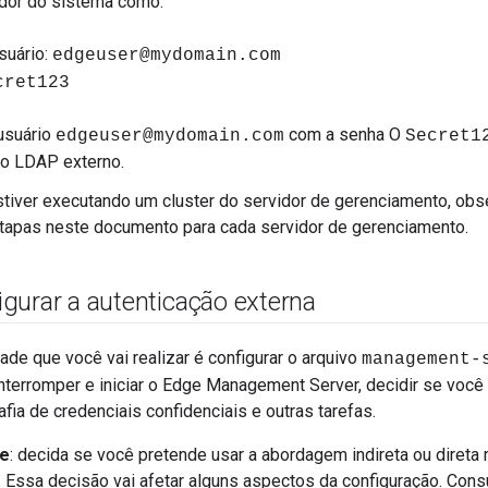
dor do sistema como:
suário:
edgeuser@mydomain.com
cret123
usuário
com a senha O
edgeuser@mydomain.com
Secret1
no LDAP externo.
tiver executando um cluster do servidor de gerenciamento, obs
tapas neste documento para cada servidor de gerenciamento.
gurar a autenticação externa
idade que você vai realizar é configurar o arquivo
management-
 interromper e iniciar o Edge Management Server, decidir se você 
rafia de credenciais confidenciais e outras tarefas.
te
: decida se você pretende usar a abordagem indireta ou direta
. Essa decisão vai afetar alguns aspectos da configuração. Cons