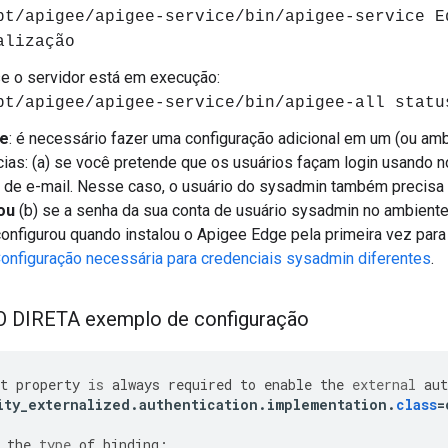
pt/apigee/apigee-service/bin/apigee-service E
alização
se o servidor está em execução:
pt/apigee/apigee-service/bin/apigee-all statu
te
: é necessário fazer uma configuração adicional em um (ou am
cias: (a) se você pretende que os usuários façam login usando 
 de e-mail. Nesse caso, o usuário do sysadmin também precisa
ou
(b) se a senha da sua conta de usuário sysadmin no ambient
onfigurou quando instalou o Apigee Edge pela primeira vez para 
onfiguração necessária para credenciais sysadmin diferentes
.
DIRETA exemplo de configuração
t
property
is
always
required
to
enable
the
external
aut
ity_externalized
.
authentication
.
implementation
.
class
=
the
type
of
binding
: