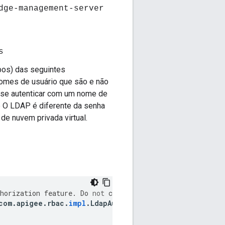
dge-management-server
s
bos) das seguintes
nomes de usuário que são e não
 se autenticar com um nome de
e O LDAP é diferente da senha
de nuvem privada virtual.
horization
feature
.
Do
not
change
it
.
com
.
apigee
.
rbac
.
impl
.
LdapAuthenticatorImpl