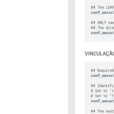
##
The
LDA
conf_secur
##
ONLY
ne
##
The
dire
conf_secur
VINCULAÇÃO 
##
Required
conf_secur
##
Identifi
#
Set
to
"t
#
Set
to
"f
conf_secur
##
The
next