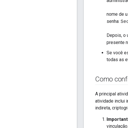
administra
nome de u
senha:
Se
Depois, o 
presente 
Se você es
todas as e
Como confi
A principal ativ
atividade inclui
indireta, criptog
Importan
vinculação