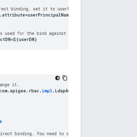
rect
binding
,
set
it
to
userPrincipalName
.
.
attribute
=
userPrincipalName
s
used
for
the
bind
against
the
external
authentication
ectDN
=
$
{
userDN
}
ange
it
.
com
.
apigee
.
rbac
.
impl
.
LdapAuthenticatorImpl
e
irect
binding
.
You
need
to
configure
these
per
your
ext