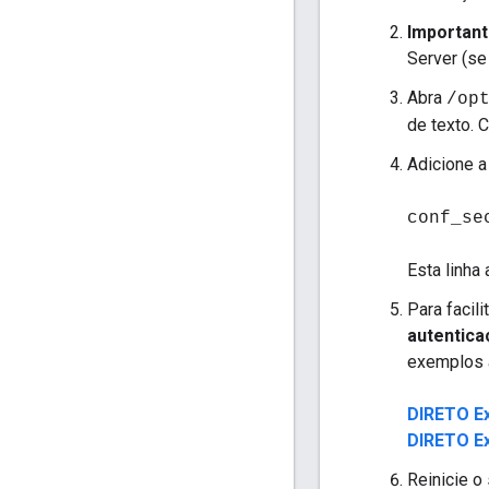
Importan
Server (se
Abra
/op
de texto. C
Adicione a 
conf_se
Esta linha
Para facil
autentica
exemplos a
DIRETO E
DIRETO E
Reinicie o