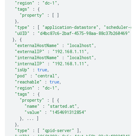
"region"
:
"dc-1"
,
"tags"
:
{
"property"
:
[
]
},
"type"
:
[
"application-datastore"
,
"scheduler-da
"uUID"
:
"d4bc87c6-2baf-4575-98aa-88c37b260469"
},
{
"externalHostName"
:
"localhost"
,
"externalIP"
:
"192.168.1.11"
,
"internalHostName"
:
"localhost"
,
"internalIP"
:
"192.168.1.11"
,
"isUp"
:
true
,
"pod"
:
"central"
,
"reachable"
:
true
,
"region"
:
"dc-1"
,
"tags"
:
{
"property"
:
[
{
"name"
:
"started.at"
,
"value"
:
"1454691312854"
},
...
]
},
"type"
:
[
"qpid-server"
],