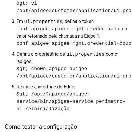
&gt; vi
/opt/apigee/customer/application/ui.pro
Em
, defina o token
ui.properties
do o
conf_apigee_apigee.mgmt.credential
valor retornado pela chamada na Etapa 1:
conf_apigee_apigee.mgmt.credential=&quo
Defina o proprietário de
como
ui.properties
'apigee':
&gt; chown apigee:apigee
/opt/apigee/customer/application/ui.pro
Reinicie a interface do Edge:
&gt; /opt/?apigee/apigee-
service/bin/apigee-service perímetro-
ui reinicialização
Como testar a configuração