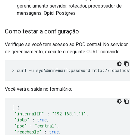
gerenciamento servidor, roteador, processador de
mensagens, Qpid, Postgres.
Como testar a configuração
Verifique se você tem acesso ao POD central. No servidor
de gerenciamento, execute o seguinte CURL: comando:
> curl -u sysAdminEmail:password http://localhost:
Você verá a saída no formulário:
[
{
"internalIP"
:
"192.168.1.11"
,
"isUp"
:
true
,
"pod"
:
"central"
,
"reachable"
:
true
,