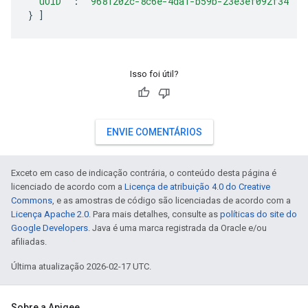
"uUID"
:
"9681202c-8c6e-4da1-b59b-23e3ef092f34"
}
]
Isso foi útil?
ENVIE COMENTÁRIOS
Exceto em caso de indicação contrária, o conteúdo desta página é
licenciado de acordo com a
Licença de atribuição 4.0 do Creative
Commons
, e as amostras de código são licenciadas de acordo com a
Licença Apache 2.0
. Para mais detalhes, consulte as
políticas do site do
Google Developers
. Java é uma marca registrada da Oracle e/ou
afiliadas.
Última atualização 2026-02-17 UTC.
Sobre a Apigee