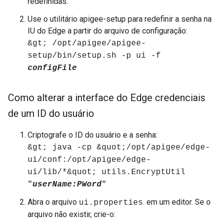
redefinidas.
Use o utilitário apigee-setup para redefinir a senha na
IU do Edge a partir do arquivo de configuração:
&gt; /opt/apigee/apigee-
setup/bin/setup.sh -p ui -f
configFile
Como alterar a interface do Edge credenciais
de um ID do usuário
Criptografe o ID do usuário e a senha:
&gt; java -cp &quot;/opt/apigee/edge-
ui/conf:/opt/apigee/edge-
ui/lib/*&quot; utils.EncryptUtil
"
userName:PWord
"
Abra o arquivo
. em um editor. Se o
ui.properties
arquivo não existir, crie-o: