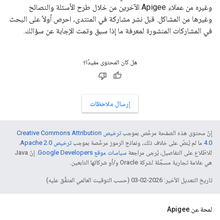
وغيره من عملاء Apigee الآخرين من خلال طرح الأسئلة والنصائح
وغيرها من المشاكل. قبل نشر مشاركة في المنتدى، احرص أولاً على البحث
في المشاركات المنشورة لمعرفة ما إذا سبق وتمت الإجابة عن سؤالك.
هل كان المحتوى مفيدًا؟
إرسال ملاحظات
إنّ محتوى هذه الصفحة مرخّص بموجب
ترخيص Creative Commons Attribution
4.0‏
ما لم يُنصّ على خلاف ذلك، ونماذج الرموز مرخّصة بموجب
ترخيص Apache 2.0‏
.
للاطّلاع على التفاصيل، يُرجى مراجعة
سياسات موقع Google Developers‏
. إنّ Java
هي علامة تجارية مسجَّلة لشركة Oracle و/أو شركائها التابعين.
تاريخ التعديل الأخير: 2026-02-03 (حسب التوقيت العالمي المتفَّق عليه)
لمحة عن Apigee