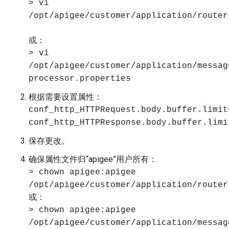
> vi
/opt/apigee/customer/application/router
或：
> vi
/opt/apigee/customer/application/messag
processor.properties
根据需要设置属性：
conf_http_HTTPRequest.body.buffer.limit
conf_http_HTTPResponse.body.buffer.limi
保存更改。
确保属性文件归“apigee”用户所有：
> chown apigee:apigee
/opt/apigee/customer/application/router
或：
> chown apigee:apigee
/opt/apigee/customer/application/messag