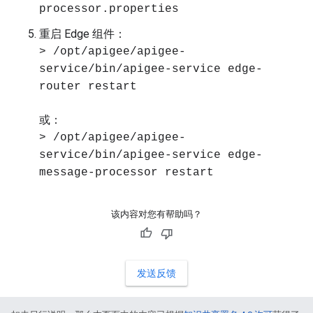
processor.properties
重启 Edge 组件：
> /opt/apigee/apigee-
service/bin/apigee-service edge-
router restart
或：
> /opt/apigee/apigee-
service/bin/apigee-service edge-
message-processor restart
该内容对您有帮助吗？
发送反馈