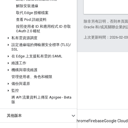
解除安裝邊緣
取代 Edge 授權檔案
查看 Pod 詳細資料
除非另有註明，否則本頁
按照使用者 ID 和應用程式 ID 存取
Oracle 和/或其關聯企業
OAuth 2
.
0 權杖
上次更新時間：2026-02-0
私有雲資源調度
設定邊緣端的傳輸層安全標準 (TLS)
/
SSL
在 Edge 上支援私有雲的 SAML
關於 Apigee
維護工作
機構與環境維護
We're part of Google
管理使用者、角色和權限
活動
備份與還原
合作夥伴
監控
將 API 流量資料上傳至 Apigee - Beta
電子書與網路廣播
版
其他版本
Android
Chrome
Firebase
Google Cloud