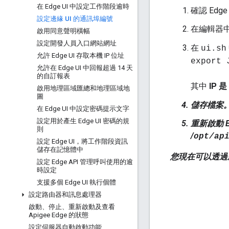
在 Edge UI 中設定工作階段逾時
確認 Ed
設定邊緣 UI 的通訊埠編號
在編輯器
啟用同意聲明橫幅
設定開發人員入口網站網址
在
ui.sh
允許 Edge UI 存取本機 IP 位址
export 
允許在 Edge UI 中回報超過 14 天
的自訂報表
其中
IP
是 
啟用地理區域匯總和地理區域地
圖
儲存檔案
在 Edge UI 中設定密碼提示文字
設定用於產生 Edge UI 密碼的規
重新啟動 Ed
則
/
opt/ap
設定 Edge UI，將工作階段資訊
儲存在記憶體中
您現在可以透過新
設定 Edge API 管理呼叫使用的逾
時設定
支援多個 Edge UI 執行個體
設定路由器和訊息處理器
啟動、停止、重新啟動及查看
Apigee Edge 的狀態
設定伺服器自動啟動功能