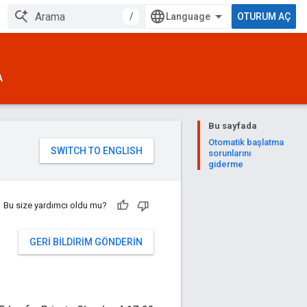
/
OTURUM AÇ
A
Bu sayfada
Otomatik başlatma
sorunlarını
giderme
Bu size yardımcı oldu mu?
GERI BILDIRIM GÖNDERIN