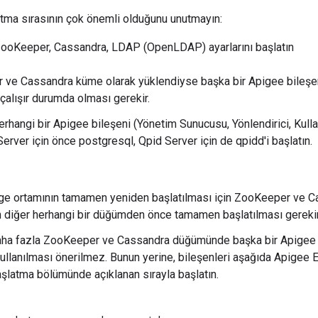
atma sırasının çok önemli olduğunu unutmayın:
 ZooKeeper, Cassandra, LDAP (OpenLDAP) ayarlarını başlatın
ve Cassandra küme olarak yüklendiyse başka bir Apigee bileşe
çalışır durumda olması gerekir.
rhangi bir Apigee bileşeni (Yönetim Sunucusu, Yönlendirici, Kullanı
erver için önce postgresql, Qpid Server için de qpidd'i başlatın.
e ortamının tamamen yeniden başlatılması için ZooKeeper ve C
 diğer herhangi bir düğümden önce tamamen başlatılması gerekir
aha fazla ZooKeeper ve Cassandra düğümünde başka bir Apigee b
ullanılması önerilmez. Bunun yerine, bileşenleri aşağıda Apigee
şlatma bölümünde açıklanan sırayla başlatın.