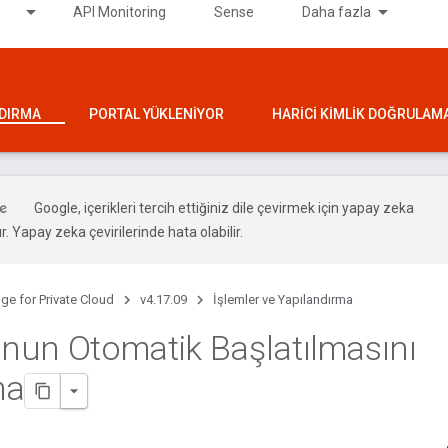
API Monitoring
Sense
Daha fazla
NDIRMA
PORTAL YÜKLENIYOR
HARICI KIMLIK DOĞRULAM
Google, içerikleri tercih ettiğiniz dile çevirmek için yapay zeka
ır. Yapay zeka çevirilerinde hata olabilir.
ge for Private Cloud
v4.17.09
İşlemler ve Yapılandırma
un Otomatik Başlatılmasını
ma