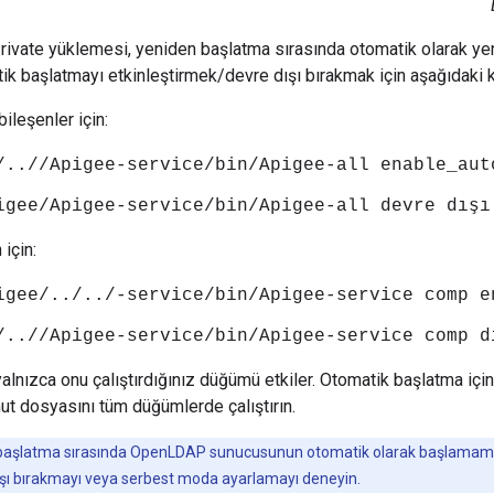
Private yüklemesi, yeniden başlatma sırasında otomatik olarak ye
 başlatmayı etkinleştirmek/devre dışı bırakmak için aşağıdaki kom
leşenler için:
/..//Apigee-service/bin/Apigee-all enable_aut
igee/Apigee-service/bin/Apigee-all devre dışı
 için:
igee/../../-service/bin/Apigee-service comp e
/..//Apigee-service/bin/Apigee-service comp d
lnızca onu çalıştırdığınız düğümü etkiler. Otomatik başlatma içi
ut dosyasını tüm düğümlerde çalıştırın.
aşlatma sırasında OpenLDAP sunucusunun otomatik olarak başlamaması
ışı bırakmayı veya serbest moda ayarlamayı deneyin.