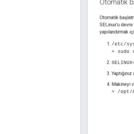
Otomatik b
Otomatik başlatm
SELinux'u devre
yapılandırmak içi
/etc/sy
> sudo 
SELINUX
Yaptığınız
Makineyi v
> /opt/