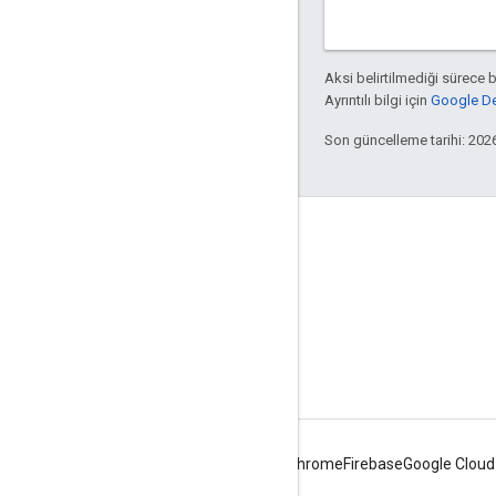
Aksi belirtilmediği sürece 
Ayrıntılı bilgi için
Google Dev
Son güncelleme tarihi: 202
Apigee hakkında
We're part of Google
Etkinlikler
İş Ortakları
e-Kitaplar ve web yayınları
Android
Chrome
Firebase
Google Cloud