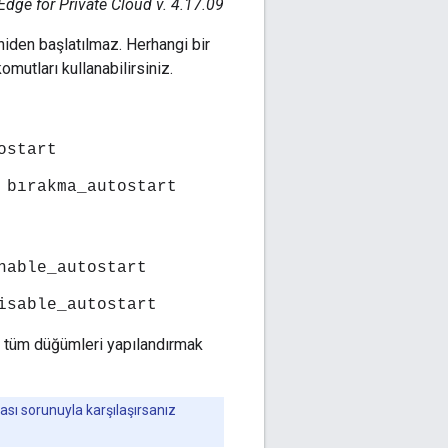
Edge for Private Cloud v. 4.17.09
niden başlatılmaz. Herhangi bir
utları kullanabilirsiniz.
ostart
 bırakma_autostart
nable_autostart
isable_autostart
n tüm düğümleri yapılandırmak
 sorunuyla karşılaşırsanız