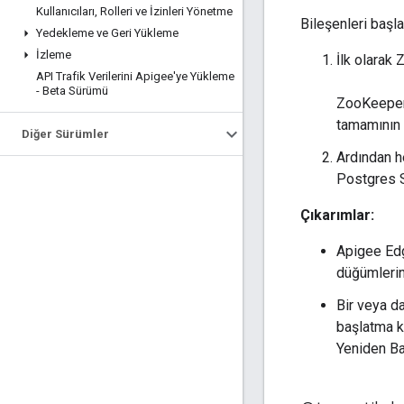
Kullanıcıları
,
Rolleri ve İzinleri Yönetme
Bileşenleri başl
Yedekleme ve Geri Yükleme
İzleme
İlk olarak
API Trafik Verilerini Apigee'ye Yükleme
- Beta Sürümü
ZooKeeper 
tamamının 
Diğer Sürümler
Ardından he
Postgres S
Çıkarımlar:
Apigee Edg
düğümlerin
Bir veya d
başlatma k
Yeniden Ba