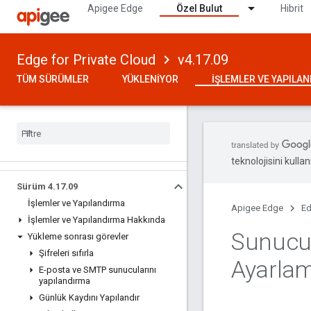
Apigee Edge
Özel Bulut
Hibrit
Edge for Private Cloud
v4.17.09
TÜM SÜRÜMLER
YÜKLENIYOR
İŞLEMLER VE YAPILA
teknolojisini kullan
Sürüm 4
.
17
.
09
İşlemler ve Yapılandırma
Apigee Edge
Ed
İşlemler ve Yapılandırma Hakkında
Sunucun
Yükleme sonrası görevler
Şifreleri sıfırla
Ayarla
E-posta ve SMTP sunucularını
yapılandırma
Günlük Kaydını Yapılandır