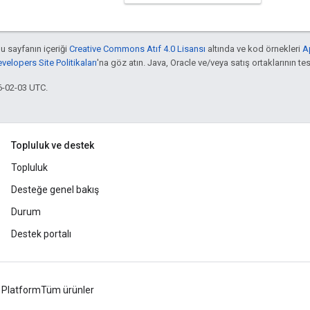
bu sayfanın içeriği
Creative Commons Atıf 4.0 Lisansı
altında ve kod örnekleri
A
elopers Site Politikaları
'na göz atın. Java, Oracle ve/veya satış ortaklarının tesc
6-02-03 UTC.
Topluluk ve destek
Topluluk
Desteğe genel bakış
Durum
Destek portalı
 Platform
Tüm ürünler