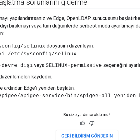
aşlatma sorunlarını giderme
ayı yapılandırırsanız ve Edge, OpenLDAP sunucusunu başlatırken
 dışı bırakmayı veya tüm düğümlerde serbest moda ayarlamayı den
n:
dosyasını düzenleyin:
sconfig/selinux
vi /etc/sysconfig/selinux
veya
seçeneğini ayarla
=devre dışı
SELINUX=permissive
 düzenlemeleri kaydedin.
e ardından Edge'i yeniden başlatın:
Apigee/Apigee-service/bin/Apigee-all yeniden 
Bu size yardımcı oldu mu?
GERI BILDIRIM GÖNDERIN