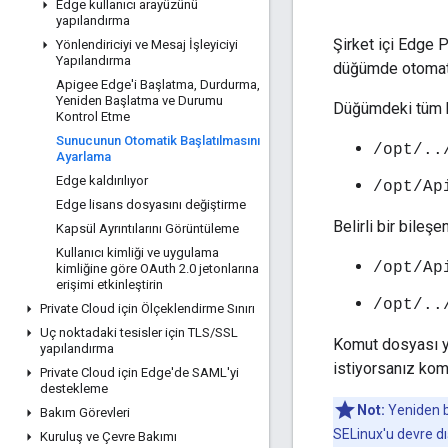
Edge kullanıcı arayüzünü
yapılandırma
Şirket içi Edge 
Yönlendiriciyi ve Mesaj İşleyiciyi
Yapılandırma
düğümde otomatik
Apigee Edge'i Başlatma
,
Durdurma
,
Yeniden Başlatma ve Durumu
Düğümdeki tüm bi
Kontrol Etme
Sunucunun Otomatik Başlatılmasını
/opt/..
Ayarlama
Edge kaldırılıyor
/opt/Ap
Edge lisans dosyasını değiştirme
Belirli bir bileşen
Kapsül Ayrıntılarını Görüntüleme
Kullanıcı kimliği ve uygulama
/opt/Ap
kimliğine göre OAuth 2
.
0 jetonlarına
erişimi etkinleştirin
/opt/..
Private Cloud için Ölçeklendirme Sınırı
Uç noktadaki tesisler için TLS
/
SSL
Komut dosyası ya
yapılandırma
istiyorsanız kom
Private Cloud için Edge'de SAML'yi
destekleme
Not:
Yeniden b
Bakım Görevleri
SELinux'u devre d
Kuruluş ve Çevre Bakımı