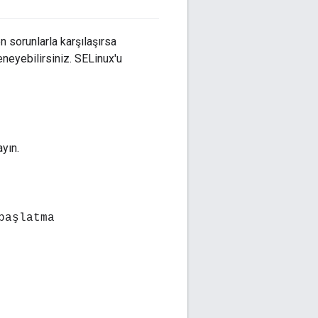
 sorunlarla karşılaşırsa
eyebilirsiniz. SELinux'u
yın.
başlatma