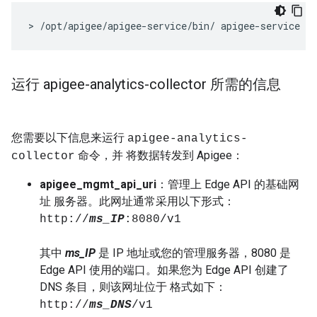
>
/
opt
/
apigee
/
apigee
-
service
/
bin
/
apigee
-
service
ap
运行 apigee-analytics-collector 所需的信息
您需要以下信息来运行
apigee-analytics-
命令，并 将数据转发到 Apigee：
collector
apigee_mgmt_api_uri
：管理上 Edge API 的基础网
址 服务器。此网址通常采用以下形式：
http://
ms_IP
:8080/v1
其中
ms_IP
是 IP 地址或您的管理服务器，8080 是
Edge API 使用的端口。如果您为 Edge API 创建了
DNS 条目，则该网址位于 格式如下：
http://
ms_DNS
/v1