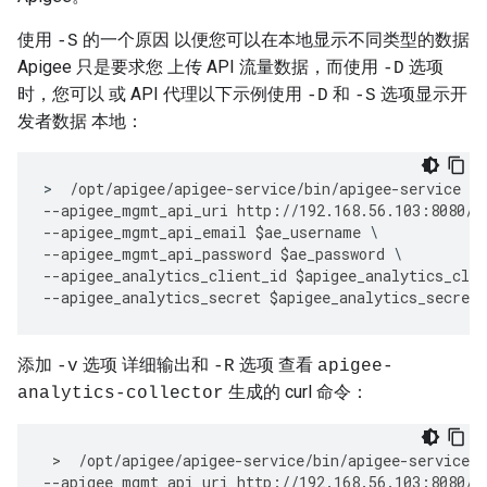
使用
的一个原因 以便您可以在本地显示不同类型的数据
-S
Apigee 只是要求您 上传 API 流量数据，而使用
选项
-D
时，您可以 或 API 代理以下示例使用
和
选项显示开
-D
-S
发者数据 本地：
>
/
opt
/
apigee
/
apigee
-
service
/
bin
/
apigee
-
service
ap
--
apigee_mgmt_api_uri
http
:
//
192.168
.
56.103
:
8080
/
v
--
apigee_mgmt_api_email
$
ae_username
--
apigee_mgmt_api_password
$
ae_password
--
apigee_analytics_client_id
$
apigee_analytics_clie
--
apigee_analytics_secret
$
apigee_analytics_secret
添加
选项 详细输出和
选项 查看
-v
-R
apigee-
生成的 curl 命令：
analytics-collector
 >  
/
opt
/
apigee
/
apigee
-
service
/
bin
/
apigee
-
service
a
--
apigee_mgmt_api_uri
http
:
//
192.168
.
56.103
:
8080
/
v