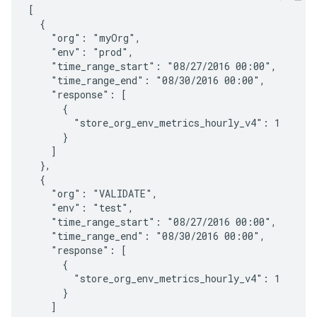
[

  {

    "org": "myOrg",

    "env": "prod",

    "time_range_start": "08/27/2016 00:00",

    "time_range_end": "08/30/2016 00:00",

    "response": [

      {

        "store_org_env_metrics_hourly_v4": 1

      }

    ]

  },

  {

    "org": "VALIDATE",

    "env": "test",

    "time_range_start": "08/27/2016 00:00",

    "time_range_end": "08/30/2016 00:00",

    "response": [

      {

        "store_org_env_metrics_hourly_v4": 1

      }

    ]
