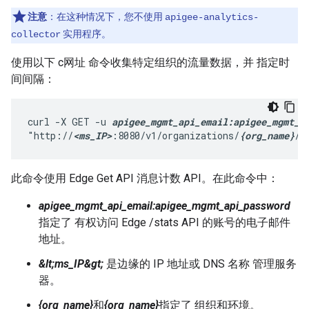
注意
：在这种情况下，您不使用
apigee-analytics-
实用程序。
collector
使用以下 c网址 命令收集特定组织的流量数据，并 指定时
间间隔：
curl -X GET -u 
apigee_mgmt_api_email:apigee_mgmt_a
"http://
<ms_IP>
:8080/v1/organizations/
{org_name}
/e
此命令使用 Edge Get API 消息计数 API。在此命令中：
apigee_mgmt_api_email:apigee_mgmt_api_password
指定了 有权访问 Edge /stats API 的账号的电子邮件
地址。
&lt;ms_IP&gt;
是边缘的 IP 地址或 DNS 名称 管理服务
器。
{org_name}
和
{org_name}
指定了 组织和环境。