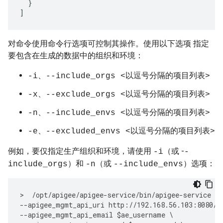
  }

]
对命令使用命令行选项可控制其操作。使用以下选项 指定
要包含在生成的数据中的组织和环境：
-i、--include_orgs <以逗号分隔的项目列表>
-x、--exclude_orgs <以逗号分隔的项目列表>
-n、--include_envs <以逗号分隔的项目列表>
-e、--excluded_envs <以逗号分隔的项目列表>
例如，要仅指定生产组织和环境，请使用
（或 -
-i
-
）和
（或
）选项：
include_orgs
-n
--include_envs
>
/
opt
/
apigee
/
apigee
-
service
/
bin
/
apigee
-
service
ap
--
apigee_mgmt_api_uri
http
:
//
192.168
.
56.103
:
8080
/
v
--
apigee_mgmt_api_email
$
ae_username