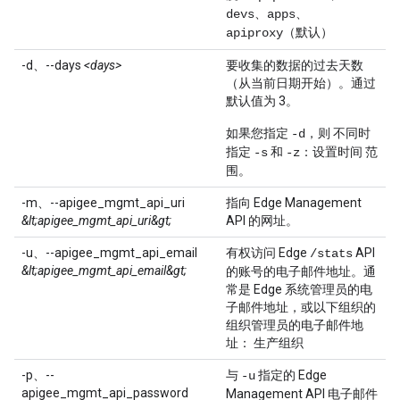
、
、
devs
apps
（默认）
apiproxy
-d、--days
<days>
要收集的数据的过去天数
（从当前日期开始）。通过
默认值为 3。
如果您指定
，则 不同时
-d
指定
和
：设置时间 范
-s
-z
围。
-m、--apigee_mgmt_api_uri
指向 Edge Management
&lt;apigee_mgmt_api_uri&gt;
API 的网址。
-u、--apigee_mgmt_api_email
有权访问 Edge
API
/stats
&lt;apigee_mgmt_api_email&gt;
的账号的电子邮件地址。通
常是 Edge 系统管理员的电
子邮件地址，或以下组织的
组织管理员的电子邮件地
址： 生产组织
-p、--
与
指定的 Edge
-u
apigee_mgmt_api_password
Management API 电子邮件