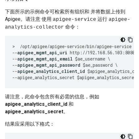
下面所示的示例命令可检索所有组织和 并将数据上传到
Apigee。请注意 使用
运行
apigee-service
apigee-
命令：
analytics-collector
>
/
opt
/
apigee
/
apigee
-
service
/
bin
/
apigee
-
service
ap
--
apigee_mgmt_api_uri
http
:
//
192.168
.
56.103
:
8080
/
--
apigee_mgmt_api_email
$
ae_username
--
apigee_mgmt_api_password
$
ae_password
--
apigee_analytics_client_id
$
apigee_analytics_cl
--
apigee_analytics_secret
$
apigee_analytics_secret
请注意，此命令包含所有必需的信息，例如
apigee_analytics_client_id
和
apigee_analytics_secret
。
结果应采用以下格式：