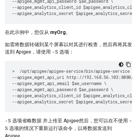
--
apigee_mgmt_api_password
$
ae_password
--
apigee_analytics_client_id
$
apigee_analytics_clie
--
apigee_analytics_secret
$
apigee_analytics_secret
在此示例中，您仅从
myOrg
。
如需将数据转储到某个屏幕以对其进行检查，然后再将其发
送到 Apigee，请使用
选项：
-S
>
/
opt
/
apigee
/
apigee
-
service
/
bin
/
apigee
-
service
ap
--
apigee_mgmt_api_uri
http
:
//
192.168
.
56.103
:
8080
/
v
--
apigee_mgmt_api_email
$
ae_username
--
apigee_mgmt_api_password
$
ae_password
--
apigee_analytics_client_id
$
apigee_analytics_clie
--
apigee_analytics_secret
$
apigee_analytics_secret
选项省略数据 并上传至 Apigee然后，您可以在不使用
-S
-
选项的情况下重新运行该命令，以将数据发送到
S
Apigee。