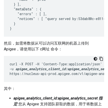
  } ],

  "metaData" : {

    "errors" : [ ],

    "notices" : [ "query served by:53dab80c-e811-4
  }

}
然后，如需将数据从可以访问互联网的机器上传到
Apigee，请使用以下 c网址 命令：
curl -X POST -H 'Content-Type:application/json' \

-u 
apigee_analytics_client_id:apigee_analytics_secr
https://nucleus-api-prod.apigee.com/v1/apigee-anal
其中：
apigee_analytics_client_id:apigee_analytics_secret 指
定
您从 Apigee 支持团队获取的数据，用于将数据上