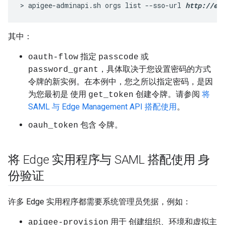
> apigee-adminapi.sh orgs list --sso-url 
http://ed
其中：
指定
或
oauth-flow
passcode
，具体取决于您设置密码的方式
password_grant
令牌的新实例。在本例中，您之所以指定
，是因
密码
为您最初是 使用
创建令牌。请参阅
将
get_token
SAML 与 Edge Management API 搭配使用
。
包含 令牌。
oauh_token
将 Edge 实用程序与 SAML 搭配使用 身
份验证
许多 Edge 实用程序都需要系统管理员凭据，例如：
用于 创建组织、环境和虚拟主
apigee-provision