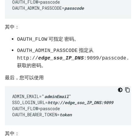
OAUTH_FLOW=passcode

OAUTH_ADMIN_PASSCODE=
passcode
其中：
可指定
。
OAUTH_FLOW
密码
指定从
OAUTH_ADMIN_PASSCODE
http://
edge_sso_IP_DNS
:9099/passcode.
获取的密码。
最后，您可以使用
ADMIN_EMAIL="
adminEmail
"

SSO_LOGIN_URL=
http://edge_sso_IP_DNS:9099
OAUTH_FLOW=passcode

OAUTH_BEARER_TOKEN=
token
其中：