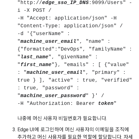
"http://
edge_sso_IP_DNS
:9099/Users" -
i -X POST /
-H "Accept: application/json" -H
"Content-Type: application/json" /
-d '{"userName" :
"
machine_user_email
", "name" :
{"formatted":"DevOps", "familyName" :
"
last_name
", "givenName" :
"
first_name
"}, "emails" : [ {"value"
: "
machine_user_email
", "primary" :
true } ], "active" : true, "verified"
: true, "password" :
"
machine_user_password
" }' /
-H "Authorization: Bearer
token
"
나중에 머신 사용자 비밀번호가 필요합니다.
Edge UI에 로그인하여 머신 사용자의 이메일을 조직에
추가하고 머신 사용자를 필요한 역할에 할당합니다. 자세