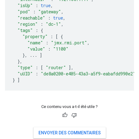
"isUp"
:
true
,
"pod"
:
"gateway"
,
"reachable"
:
true
,
"region"
:
"dc-1"
,
"tags"
:
{
"property"
:
[
{
"name"
:
"jmx.rmi.port"
,
"value"
:
"1100"
},
...
]
},
"type"
:
[
"router"
],
"uUID"
:
"de8a0200-e405-43a3-a5f9-eabafdd990e2"
}
]
Ce contenu vous a-t-il été utile ?
ENVOYER DES COMMENTAIRES