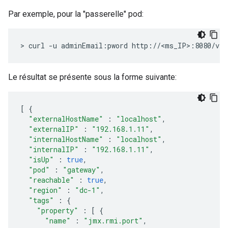
Par exemple, pour la "passerelle" pod:
> curl -u adminEmail:pword http://<ms_IP>:8080/v1/
Le résultat se présente sous la forme suivante:
[
{
"externalHostName"
:
"localhost"
,
"externalIP"
:
"192.168.1.11"
,
"internalHostName"
:
"localhost"
,
"internalIP"
:
"192.168.1.11"
,
"isUp"
:
true
,
"pod"
:
"gateway"
,
"reachable"
:
true
,
"region"
:
"dc-1"
,
"tags"
:
{
"property"
:
[
{
"name"
:
"jmx.rmi.port"
,