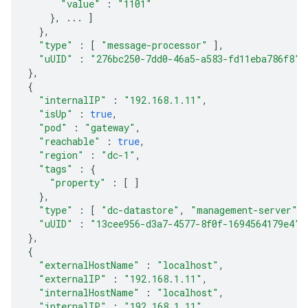
"value"
:
"1101"
},
...
]
},
"type"
:
[
"message-processor"
],
"uUID"
:
"276bc250-7dd0-46a5-a583-fd11eba786f8"
},
{
"internalIP"
:
"192.168.1.11"
,
"isUp"
:
true
,
"pod"
:
"gateway"
,
"reachable"
:
true
,
"region"
:
"dc-1"
,
"tags"
:
{
"property"
:
[
]
},
"type"
:
[
"dc-datastore"
,
"management-server"
,
"uUID"
:
"13cee956-d3a7-4577-8f0f-1694564179e4"
},
{
"externalHostName"
:
"localhost"
,
"externalIP"
:
"192.168.1.11"
,
"internalHostName"
:
"localhost"
,
"internalIP"
:
"192.168.1.11"
,