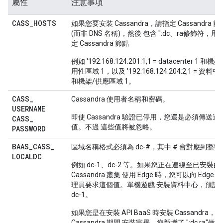
屬性
注意事項
CASS
_
HOSTS
如果您要安裝 Cassandra，請指定 Cassandra 節點
(而非 DNS 名稱)，然後 包含 ":dc、ra修飾符，用
定 Cassandra 節點
例如 '192.168.124.201:1,1 = datacenter 1 和機
用性區域 1，以及 '192.168.124.204:2,1 = 資料中
和機架/供應區域 1。
CASS
_
Cassandra 使用者名稱和密碼。
USERNAME
即使 Cassandra 驗證已停用，您還是必須傳送這
CASS
_
值。不過 這些值將被忽略。
PASSWORD
BAAS
_
CASS
_
區域名稱格式必須為 dc-#，其中 # 會對應到整
LOCALDC
例如 dc-1、dc-2 等。如果您正在連線至已安裝的
Cassandra 叢集 使用 Edge 時，您可以向 Edge 
理員要求這個值。單機遊戲 安裝資料中心，預設
dc-1。
如果您是在安裝 API BaaS 時安裝 Cassandra，在
Cassandra 期間 安裝完畢，您新增了 ":dc,ra"做為