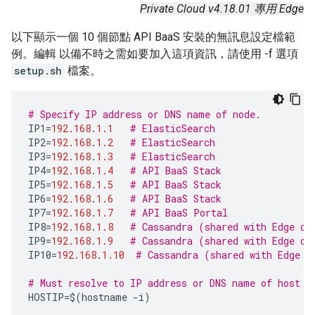
Private Cloud v4.18.01 專用 Edge
以下顯示一個 10 個節點 API BaaS 安裝的無訊息設定檔範
例。編輯 以備不時之需如要加入這項資訊，請使用 -f 選項
setup.sh
檔案。
# Specify IP address or DNS name of node.
IP1
=
192.168
.
1.1
# ElasticSearch
IP2
=
192.168
.
1.2
# ElasticSearch
IP3
=
192.168
.
1.3
# ElasticSearch
IP4
=
192.168
.
1.4
# API BaaS Stack
IP5
=
192.168
.
1.5
# API BaaS Stack
IP6
=
192.168
.
1.6
# API BaaS Stack
IP7
=
192.168
.
1.7
# API BaaS Portal
IP8
=
192.168
.
1.8
# Cassandra (shared with Edge or
IP9
=
192.168
.
1.9
# Cassandra (shared with Edge or
IP10
=
192.168
.
1.10
# Cassandra (shared with Edge o
# Must resolve to IP address or DNS name of host -
HOSTIP
=$
(
hostname
-
i
)