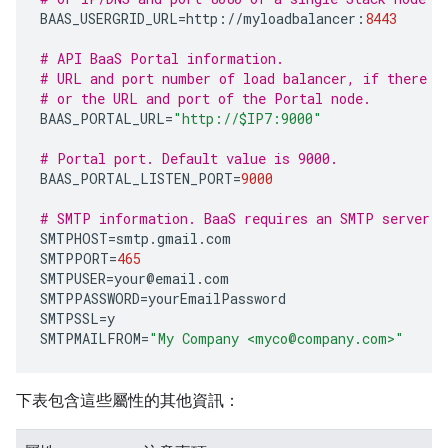
BAAS_USERGRID_URL
=
http
:
//
myloadbalancer
:
8443
# API BaaS Portal information.
# URL and port number of load balancer, if there i
# or the URL and port of the Portal node.
BAAS_PORTAL_URL
=
"http://$IP7:9000"
# Portal port. Default value is 9000.
BAAS_PORTAL_LISTEN_PORT
=
9000
# SMTP information. BaaS requires an SMTP server.
SMTPHOST
=
smtp
.
gmail
.
com
SMTPPORT
=
465
SMTPUSER
=
your
@
email
.
com
SMTPPASSWORD
=
yourEmailPassword
SMTPSSL
=
y
SMTPMAILFROM
=
"My Company <myco@company.com>"
下表包含這些屬性的其他資訊：