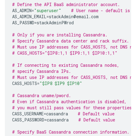
# Define the API BaaS administrator account.
AS_ADMIN
=
"superuser"
# User name - default is "
AS_ADMIN_EMAIL
=
stackAdmin
@
email
.
com
AS_PASSWD
=
stackAdminPWrod
# Only if you are installing Cassandra.
# Specify Cassandra data center and rack suffix.
# Must use IP addresses for CASS_HOSTS, not DNS na
# CASS_HOSTS="$IP8:1,1 $IP9:1,1 $IP10:1,1"
# If connecting to existing Cassandra nodes,
# specify Cassandra IPs.
# Must use IP addresses for CASS_HOSTS, not DNS na
CASS_HOSTS
=
"$IP8 $IP9 $IP10"
# Cassandra uname/pword.
# Even if Cassandra authentication is disabled,
# you must still pass values for these properties.
CASS_USERNAME
=
cassandra
# Default value
CASS_PASSWORD
=
cassandra
# Default value
# Specify BaaS Cassandra connection information.