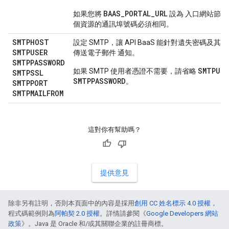
BAAS_PORTAL_URL
如果您將
設為 入口網站節點
個資源的通訊埠號碼必須相同。
SMTPHOST
設定 SMTP，讓 API BaaS 能針對遺失密碼及其
SMTPUSER
傳送電子郵件 通知。
SMTPPASSWORD
SMTPUSE
如果 SMTP 使用者憑證不需要，請省略
SMTPSSL
SMTPPASSWORD
。
SMTPPORT
SMTPMAILFROM
這對你有幫助嗎？
提供意見
除非另有註明，否則本頁面中的內容是採用
創用 CC 姓名標示 4.0 授權
，
程式碼範例則為
阿帕契 2.0 授權
。詳情請參閱《
Google Developers 網站
政策
》。Java 是 Oracle 和/或其關聯企業的註冊商標。