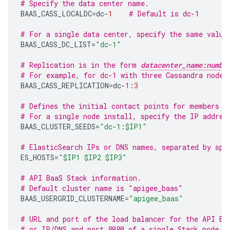
# Specify the data center name.
BAAS_CASS_LOCALDC
=
dc
-
1
# Default is dc-1
# For a single data center, specify the same value
BAAS_CASS_DC_LIST
=
"dc-1"
# Replication is in the form 
datacenter_name:numbe
# For example, for dc-1 with three Cassandra nodes
BAAS_CASS_REPLICATION
=
dc
-
1
:
3
# Defines the initial contact points for members o
# For a single node install, specify the IP addres
BAAS_CLUSTER_SEEDS
=
"dc-1:$IP1"
# ElasticSearch IPs or DNS names, separated by spa
ES_HOSTS
=
"$IP1 $IP2 $IP3"
# API BaaS Stack information.
# Default cluster name is "apigee_baas"
BAAS_USERGRID_CLUSTERNAME
=
"apigee_baas"
# URL and port of the load balancer for the API Ba
# or IP/DNS and port 8080 of a single Stack node w