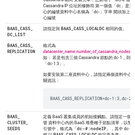
Cassandra IP 位址的修飾符 第一個值「dc」是
心的編號資料中心名稱為「dc-」字串 開頭加上
心編號
BAAS
_
CASS
_
BAAS
_
CASS
_
LOCALDC
請指定與
相同的值。
DC
_
LIST
BAAS
_
CASS
_
格式為
REPLICATION
datacenter_name:number_of_cassandra_nodes
。
如： 若是包含三個 Cassandra 節點的 dc-1，則為
「dc-1:3」。
如要安裝第二座資料中心，請指定兩個資料中心
關資訊：
BAAS_CASS_REPLICATION=dc-1:3,dc-2:
BAAS
_
定義 BaaS 叢集成員的初始接觸點。請指定一個
CLUSTER
_
號 資料中心內的 BaaS 堆疊種子節點清單，以雙
SEEDS
dc-#:nodeIP
引號中，格式為「
」，其中 dc-#
BAAS_CASS_LOCALDC
稱 以
的定義為準。