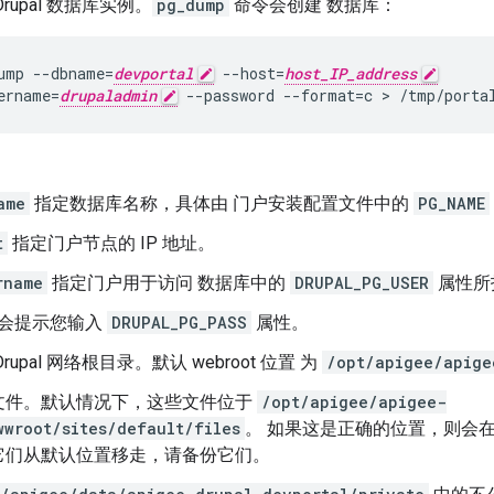
rupal 数据库实例。
pg_dump
命令会创建 数据库：
ump --dbname=
devportal
 --host=
host_IP_address
ername=
drupaladmin
 --password --format=c > /tmp/porta
ame
指定数据库名称，具体由 门户安装配置文件中的
PG_NAME
t
指定门户节点的 IP 地址。
rname
指定门户用于访问 数据库中的
DRUPAL_PG_USER
属性所
会提示您输入
DRUPAL_PG_PASS
属性。
rupal 网络根目录。默认 webroot 位置 为
/opt/apigee/apige
文件。默认情况下，这些文件位于
/opt/apigee/apigee-
wwroot/sites/default/files
。 如果这是正确的位置，则会在
它们从默认位置移走，请备份它们。