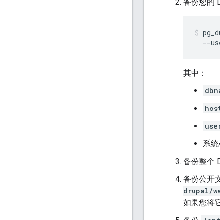
备份您的 D
pg_d
  --us
其中：
dbn
hos
use
系统
备份整个 D
备份公开
drupal/w
如果您将