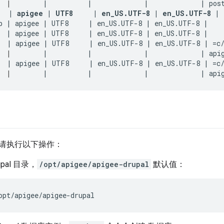
|
        |          |             |             | post
   | apigee | UTF8     | en_US.UTF-8 | en_US.UTF-8 | 
b | apigee | UTF8     | en_US.UTF-8 | en_US.UTF-8 | 

  | apigee | UTF8     | en_US.UTF-8 | en_US.UTF-8 | 

  | apigee | UTF8     | en_US.UTF-8 | en_US.UTF-8 | =c/
|
        |          |             |             | apig
  | apigee | UTF8     | en_US.UTF-8 | en_US.UTF-8 | =c/
|
        |          |             |             | api
请执行以下操作：
pal 目录，
/opt/apigee/apigee-drupal
默认值：
opt/apigee/apigee-drupal