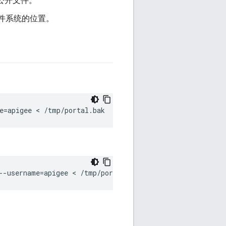
公开文件。
件系统的位置。
e=apigee < /tmp/portal.bak
--username=apigee < /tmp/portal.bak