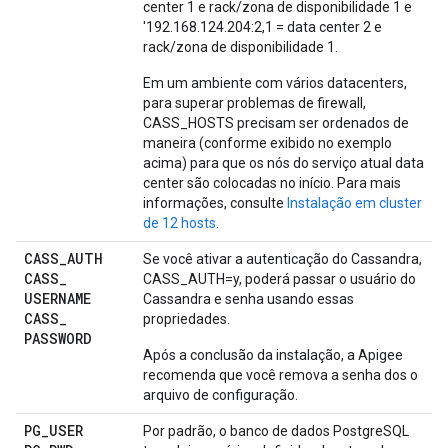
center 1 e rack/zona de disponibilidade 1 e
'192.168.124.204:2,1 = data center 2 e
rack/zona de disponibilidade 1.
Em um ambiente com vários datacenters,
para superar problemas de firewall,
CASS_HOSTS precisam ser ordenados de
maneira (conforme exibido no exemplo
acima) para que os nós do serviço atual data
center são colocadas no início. Para mais
informações, consulte
Instalação em cluster
de 12 hosts
.
CASS
_
AUTH
Se você ativar a autenticação do Cassandra,
CASS
_
CASS_AUTH=y, poderá passar o usuário do
USERNAME
Cassandra e senha usando essas
CASS
_
propriedades.
PASSWORD
Após a conclusão da instalação, a Apigee
recomenda que você remova a senha dos o
arquivo de configuração.
PG
_
USER
Por padrão, o banco de dados PostgreSQL