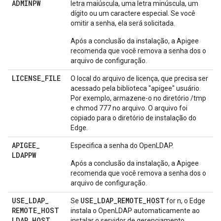
ADMINPW
letra maiúscula, uma letra minúscula, um
dígito ou um caractere especial. Se você
omitir a senha, ela será solicitada.
Após a conclusão da instalação, a Apigee
recomenda que você remova a senha dos o
arquivo de configuração.
LICENSE
_
FILE
O local do arquivo de licença, que precisa ser
acessado pela biblioteca "apigee" usuário.
Por exemplo, armazene-o no diretório /tmp
e chmod 777 no arquivo. O arquivo foi
copiado para o diretório de instalação do
Edge.
APIGEE
_
Especifica a senha do OpenLDAP.
LDAPPW
Após a conclusão da instalação, a Apigee
recomenda que você remova a senha dos o
arquivo de configuração.
USE
_
LDAP
_
USE_LDAP_REMOTE_HOST
Se
for n, o Edge
REMOTE
_
HOST
instala o OpenLDAP automaticamente ao
LDAP
_
HOST
instalar o servidor de gerenciamento.