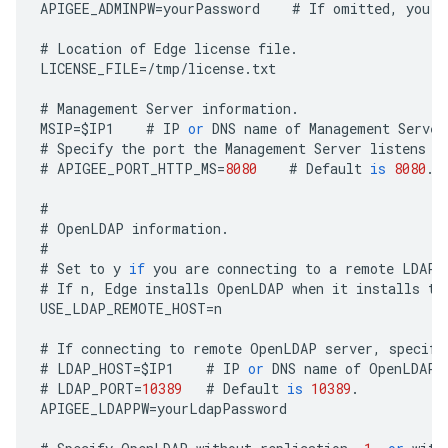
APIGEE_ADMINPW
=
yourPassword
#
If
omitted
,
you
a
#
Location
of
Edge
license
file
.
LICENSE_FILE
=
/
tmp
/
license
.
txt
#
Management
Server
information
.
MSIP
=
$
IP1
#
IP
or
DNS
name
of
Management
Server
#
Specify
the
port
the
Management
Server
listens
o
#
APIGEE_PORT_HTTP_MS
=
8080
#
Default
is
8080
.
#
#
OpenLDAP
information
.
#
#
Set
to
y
if
you
are
connecting
to
a
remote
LDAP
#
If
n
,
Edge
installs
OpenLDAP
when
it
installs
th
USE_LDAP_REMOTE_HOST
=
n
#
If
connecting
to
remote
OpenLDAP
server
,
specify
#
LDAP_HOST
=
$
IP1
#
IP
or
DNS
name
of
OpenLDAP
#
LDAP_PORT
=
10389
#
Default
is
10389
.
APIGEE_LDAPPW
=
yourLdapPassword