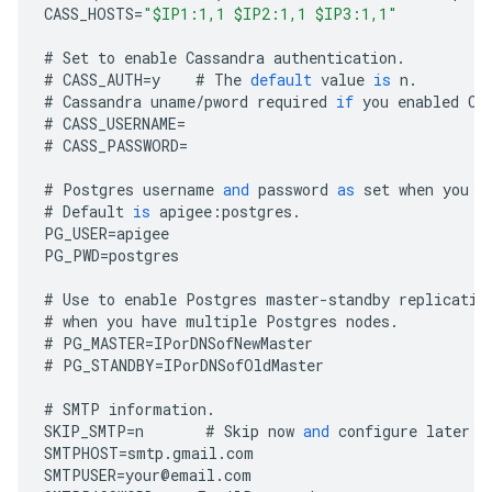
CASS_HOSTS
=
"$IP1:1,1 $IP2:1,1 $IP3:1,1"
#
Set
to
enable
Cassandra
authentication
.
#
CASS_AUTH
=
y
#
The
default
value
is
n
.
#
Cassandra
uname
/
pword
required
if
you
enabled
Ca
#
CASS_USERNAME
=
#
CASS_PASSWORD
=
#
Postgres
username
and
password
as
set
when
you
i
#
Default
is
apigee
:
postgres
.
PG_USER
=
apigee
PG_PWD
=
postgres
#
Use
to
enable
Postgres
master
-
standby
replicatio
#
when
you
have
multiple
Postgres
nodes
.
#
PG_MASTER
=
IPorDNSofNewMaster
#
PG_STANDBY
=
IPorDNSofOldMaster
#
SMTP
information
.
SKIP_SMTP
=
n
#
Skip
now
and
configure
later
b
SMTPHOST
=
smtp
.
gmail
.
com
SMTPUSER
=
your
@
email
.
com