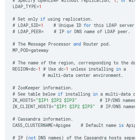
#
Specify
OpenLDAP
without
replication
,
1
,
or
with
LDAP_TYPE
=
1
#
Set
only
if
using
replication
.
#
LDAP_SID
=
1
#
Unique
ID
for
this
LDAP
server
.
#
LDAP_PEER
=
#
IP
or
DNS
name
of
LDAP
peer
.
#
The
Message
Processor
and
Router
pod
.
MP_POD
=
gateway
#
The
name
of
the
region
,
corresponding
to
the
dat
REGION
=
dc
-
1
#
Use
dc
-
1
unless
installing
in
a
#
multi
-
data
center
environment
.
#
ZooKeeper
information
.
#
See
table
below
if
installing
in
a
multi
-
data
ce
ZK_HOSTS
=
"$IP1 $IP2 $IP3"
#
IP
/
DNS
names
ZK_CLIENT_HOSTS
=
"$IP1 $IP2 $IP3"
#
IP
/
DNS
names
#
Cassandra
information
.
CASS_CLUSTERNAME
=
Apigee
#
Default
name
is
Apige
#
IP
(
not
DNS
names
)
of
the
Cassandra
hosts
separa