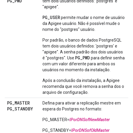
PG
_
PWD
tem dois usuários definidos: 'postgres' e
"apigee".
PG_USER
permite mudar o nome de usuário
da Apigee usuário. Não é possível mude o
nome do "postgres" usuário.
Por padrão, o banco de dados PostgreSQL
tem dois usuários definidos: 'postgres' e
"apigee". A senha padrão dos dois usuários
PG_PWD
é "postgres". Use
para definir senha
com um valor diferente para ambos os
usuários no momento da instalação.
Após a conclusão da instalação, a Apigee
recomenda que você remova a senha dos o
arquivo de configuração.
PG
_
MASTER
Defina para ativar a replicação mestre em
PG
_
STANDBY
espera do Postgres no formato:
PG_MASTER=
IPorDNSofNewMaster
PG_STANDBY=
IPorDNSofOldMaster