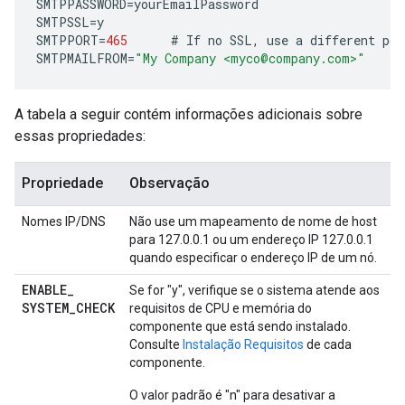
SMTPPASSWORD
=
yourEmailPassword
SMTPSSL
=
y
SMTPPORT
=
465
#
If
no
SSL
,
use
a
different
por
SMTPMAILFROM
=
"My Company <myco@company.com>"
A tabela a seguir contém informações adicionais sobre
essas propriedades:
Propriedade
Observação
Nomes IP/DNS
Não use um mapeamento de nome de host
para 127.0.0.1 ou um endereço IP 127.0.0.1
quando especificar o endereço IP de um nó.
ENABLE
_
Se for "y", verifique se o sistema atende aos
SYSTEM
_
CHECK
requisitos de CPU e memória do
componente que está sendo instalado.
Consulte
Instalação Requisitos
de cada
componente.
O valor padrão é "n" para desativar a