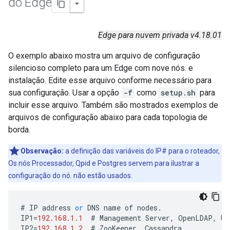
do Edge
Edge para nuvem privada v4.18.01
O exemplo abaixo mostra um arquivo de configuração
silencioso completo para um Edge com nove nós. e
instalação. Edite esse arquivo conforme necessário para
sua configuração. Usar a opção
-f
como
setup.sh
para
incluir esse arquivo. Também são mostrados exemplos de
arquivos de configuração abaixo para cada topologia de
borda.
Observação:
a definição das variáveis do IP# para o roteador,
Os nós Processador, Qpid e Postgres servem para ilustrar a
configuração do nó. não estão usados.
#
IP
address
or
DNS
name
of
nodes
.
IP1
=
192.168.1.1
#
Management
Server
,
OpenLDAP
,
UI
IP2
=
192.168.1.2
#
ZooKeeper
,
Cassandra