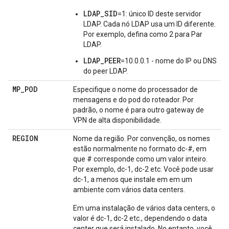
LDAP_SID
=1: único ID deste servidor
LDAP. Cada nó LDAP usa um ID diferente.
Por exemplo, defina como 2 para Par
LDAP.
LDAP_PEER
=10.0.0.1 - nome do IP ou DNS
do peer LDAP.
MP
_
POD
Especifique o nome do processador de
mensagens e do pod do roteador. Por
padrão, o nome é para outro gateway de
VPN de alta disponibilidade.
REGION
Nome da região. Por convenção, os nomes
estão normalmente no formato dc-#, em
que # corresponde como um valor inteiro.
Por exemplo, dc-1, dc-2 etc. Você pode usar
dc-1, a menos que instale em em um
ambiente com vários data centers.
Em uma instalação de vários data centers, o
valor é dc-1, dc-2 etc., dependendo o data
center que será instalado. No entanto, você