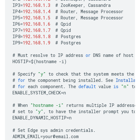
IP3
=
192.168.1.3
#
ZooKeeper
,
Cassandra
IP4
=
192.168.1.4
#
Router
,
Message
Processor
IP5
=
192.168.1.5
#
Router
,
Message
Processor
IP6
=
192.168.1.6
#
Qpid
IP7
=
192.168.1.7
#
Qpid
IP8
=
192.168.1.8
#
Postgres
IP9
=
192.168.1.9
#
Postgres
#
Must
resolve
to
IP
address
or
DNS
name
of
host
-
HOSTIP
=
$
(
hostname
-
i
)
#
Specify
"y"
to
check
that
the
system
meets
the
C
#
for
the
component
being
installed
.
See
Installat
#
for
each
component
.
The
default
value
is
"n"
to
ENABLE_SYSTEM_CHECK
=
n
#
When
"hostname -i"
returns
multiple
IP
addresses
#
set
to
"y"
,
to
have
the
installer
prompt
you
to
ENABLE_DYNAMIC_HOSTIP
=
n
#
Set
Edge
sys
admin
credentials
.
ADMIN_EMAIL
=
your
@
email
.
com