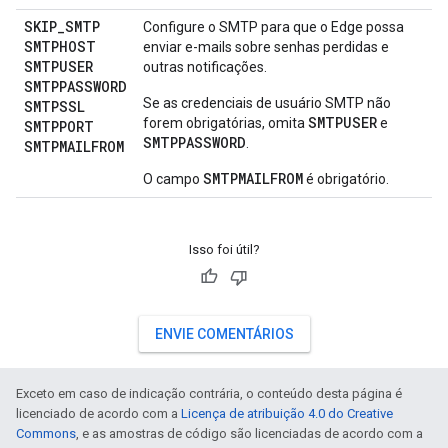
SKIP
_
SMTP
Configure o SMTP para que o Edge possa
SMTPHOST
enviar e-mails sobre senhas perdidas e
SMTPUSER
outras notificações.
SMTPPASSWORD
Se as credenciais de usuário SMTP não
SMTPSSL
SMTPUSER
forem obrigatórias, omita
e
SMTPPORT
SMTPPASSWORD
.
SMTPMAILFROM
SMTPMAILFROM
O campo
é obrigatório.
Isso foi útil?
ENVIE COMENTÁRIOS
Exceto em caso de indicação contrária, o conteúdo desta página é
licenciado de acordo com a
Licença de atribuição 4.0 do Creative
Commons
, e as amostras de código são licenciadas de acordo com a