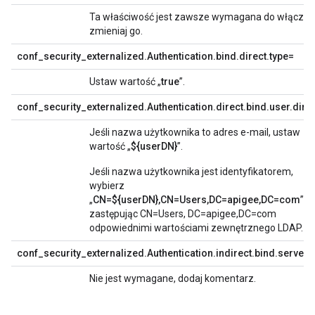
Ta właściwość jest zawsze wymagana do włączenia 
zmieniaj go.
conf_security_externalized.Authentication.bind.direct.type=
Ustaw wartość „
true
”.
conf_security_externalized.Authentication.direct.bind.user.dir
Jeśli nazwa użytkownika to adres e-mail, ustaw
wartość „
${userDN}
”.
Jeśli nazwa użytkownika jest identyfikatorem,
wybierz
„
CN=${userDN},CN=Users,DC=apigee,DC=com
”,
zastępując CN=Users, DC=apigee,DC=com
odpowiednimi wartościami zewnętrznego LDAP.
conf_security_externalized.Authentication.indirect.bind.server
Nie jest wymagane, dodaj komentarz.