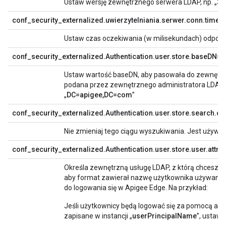
Ustaw wersję zewnętrznego serwera LDAP, np. „3”.
conf_security_externalized.uwierzytelniania.serwer.conn.timeo
Ustaw czas oczekiwania (w milisekundach) odpowi
conf_security_externalized.Authentication.user.store.baseDN=
Ustaw wartość baseDN, aby pasowała do zewnętrzn
podana przez zewnętrznego administratora LDAP.
„
DC=apigee,DC=com
”
conf_security_externalized.Authentication.user.store.search.que
Nie zmieniaj tego ciągu wyszukiwania. Jest używa
conf_security_externalized.Authentication.user.store.user.attrib
Określa zewnętrzną usługę LDAP, z którą chcesz u
aby format zawierał nazwę użytkownika używaną 
do logowania się w Apigee Edge. Na przykład:
Jeśli użytkownicy będą logować się za pomocą adr
zapisane w instancji „
userPrincipalName
”, ustaw 