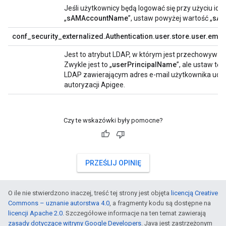
Jeśli użytkownicy będą logować się przy użyciu iden
„
sAMAccountName
”, ustaw powyżej wartość „
sAM
conf_security_externalized.Authentication.user.store.user.email
Jest to atrybut LDAP, w którym jest przechowywan
Zwykle jest to „
userPrincipalName
”, ale ustaw t
LDAP zawierającym adres e-mail użytkownika ud
autoryzacji Apigee.
Czy te wskazówki były pomocne?
PRZEŚLIJ OPINIĘ
O ile nie stwierdzono inaczej, treść tej strony jest objęta
licencją Creative
Commons – uznanie autorstwa 4.0
, a fragmenty kodu są dostępne na
licencji Apache 2.0
. Szczegółowe informacje na ten temat zawierają
zasady dotyczące witryny Google Developers
. Java jest zastrzeżonym