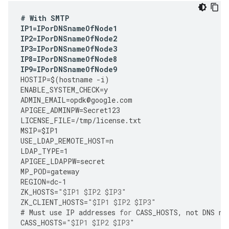
#
With
SMTP
IP1
=
IPorDNSnameOfNode1
IP2
=
IPorDNSnameOfNode2
IP3
=
IPorDNSnameOfNode3
IP8
=
IPorDNSnameOfNode8
IP9
=
IPorDNSnameOfNode9
HOSTIP
=
$
(
hostname
-
i
)
ENABLE_SYSTEM_CHECK
=
y
ADMIN_EMAIL
=
opdk
@
google
.
com
APIGEE_ADMINPW
=
Secret123
LICENSE_FILE
=
/tmp/license.txt 
MSIP
=
$IP1
USE_LDAP_REMOTE_HOST
=
n
LDAP_TYPE
=
1
APIGEE_LDAPPW
=
secret
MP_POD
=
gateway
REGION
=
dc
-
1
ZK_HOSTS
=
"$IP1 $IP2 $IP3"
ZK_CLIENT_HOSTS
=
"$IP1 $IP2 $IP3"
#
Must
use
IP
addresses
for
CASS_HOSTS
,
not
DNS
na
CASS_HOSTS
=
"$IP1 $IP2 $IP3"