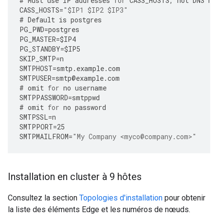
#
Must
use
IP
addresses
for
CASS_HOSTS
,
not
DNS
na
CASS_HOSTS
=
"$IP1 $IP2 $IP3"
#
Default
is
postgres
PG_PWD
=
postgres
PG_MASTER
=
$IP4
PG_STANDBY
=
$IP5
SKIP_SMTP
=
n
SMTPHOST
=
smtp
.
example
.
com
SMTPUSER
=
smtp
@
example
.
com
#
omit
for
no
username
SMTPPASSWORD
=
smtppwd
#
omit
for
no
password
SMTPSSL
=
n
SMTPPORT
=
25
SMTPMAILFROM
=
"My Company <myco@company.com>"
Installation en cluster à 9 hôtes
Consultez la section
Topologies d'installation
pour obtenir
la liste des éléments Edge et les numéros de nœuds.