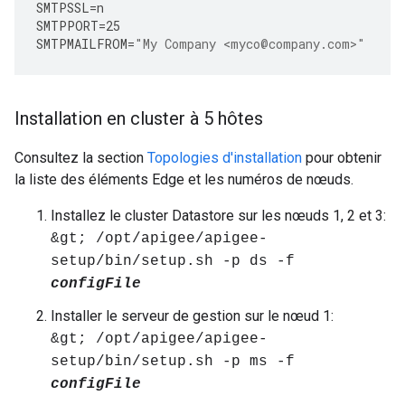
SMTPSSL
=
n
SMTPPORT
=
25
SMTPMAILFROM
=
"My Company <myco@company.com>"
Installation en cluster à 5 hôtes
Consultez la section
Topologies d'installation
pour obtenir
la liste des éléments Edge et les numéros de nœuds.
Installez le cluster Datastore sur les nœuds 1, 2 et 3:
&gt; /opt/apigee/apigee-
setup/bin/setup.sh -p ds -f
configFile
Installer le serveur de gestion sur le nœud 1:
&gt; /opt/apigee/apigee-
setup/bin/setup.sh -p ms -f
configFile