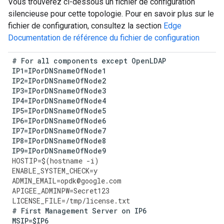
Vous trouverez ci-dessous un fichier de configuration
silencieuse pour cette topologie. Pour en savoir plus sur le
fichier de configuration, consultez la section
Edge
Documentation de référence du fichier de configuration
#
For
all
components
except
OpenLDAP
IP1
=
IPorDNSnameOfNode1
IP2
=
IPorDNSnameOfNode2
IP3
=
IPorDNSnameOfNode3
IP4
=
IPorDNSnameOfNode4
IP5
=
IPorDNSnameOfNode5
IP6
=
IPorDNSnameOfNode6
IP7
=
IPorDNSnameOfNode7
IP8
=
IPorDNSnameOfNode8
IP9
=
IPorDNSnameOfNode9
HOSTIP
=
$
(
hostname
-
i
)
ENABLE_SYSTEM_CHECK
=
y
ADMIN_EMAIL
=
opdk
@
google
.
com
APIGEE_ADMINPW
=
Secret123
LICENSE_FILE
=
/tmp/license.txt 
#
First
Management
Server
on
IP6
MSIP
=
$IP6