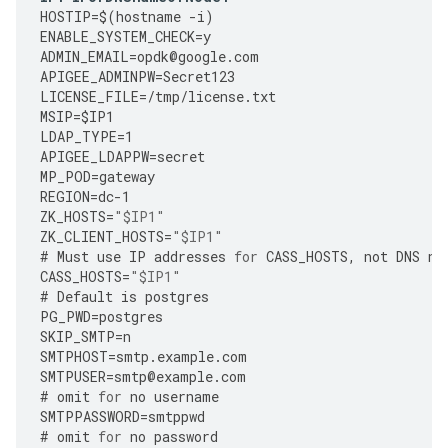
HOSTIP
=
$
(
hostname
-
i
)
ENABLE_SYSTEM_CHECK
=
y
ADMIN_EMAIL
=
opdk
@
google
.
com
APIGEE_ADMINPW
=
Secret123
LICENSE_FILE
=
/tmp/license.txt
MSIP
=
$IP1
LDAP_TYPE
=
1
APIGEE_LDAPPW
=
secret
MP_POD
=
gateway
REGION
=
dc
-
1
ZK_HOSTS
=
"$IP1"
ZK_CLIENT_HOSTS
=
"$IP1"
#
Must
use
IP
addresses
for
CASS_HOSTS
,
not
DNS
na
CASS_HOSTS
=
"$IP1"
#
Default
is
postgres
PG_PWD
=
postgres
SKIP_SMTP
=
n
SMTPHOST
=
smtp
.
example
.
com
SMTPUSER
=
smtp
@
example
.
com
#
omit
for
no
username
SMTPPASSWORD
=
smtppwd
#
omit
for
no
password