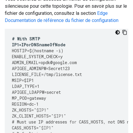
silencieuse pour cette topologie. Pour en savoir plus sur le
fichier de configuration, consultez la section
Edge
Documentation de référence du fichier de configuration
#
With
SMTP
IP1
=
IPorDNSnameOfNode
HOSTIP
=
$
(
hostname
-
i
)
ENABLE_SYSTEM_CHECK
=
y
ADMIN_EMAIL
=
opdk
@
google
.
com
APIGEE_ADMINPW
=
Secret123
LICENSE_FILE
=
/tmp/license.txt
MSIP
=
$IP1
LDAP_TYPE
=
1
APIGEE_LDAPPW
=
secret
MP_POD
=
gateway
REGION
=
dc
-
1
ZK_HOSTS
=
"$IP1"
ZK_CLIENT_HOSTS
=
"$IP1"
#
Must
use
IP
addresses
for
CASS_HOSTS
,
not
DNS
na
CASS_HOSTS
=
"$IP1"