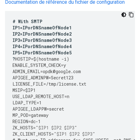
Documentation de référence du fichier de configuration
#
With
SMTP
IP1
=
IPorDNSnameOfNode1
IP2
=
IPorDNSnameOfNode2
IP3
=
IPorDNSnameOfNode3
IP4
=
IPorDNSnameOfNode4
IP5
=
IPorDNSnameOfNode5
?
HOSTIP
=
$
(
hostname
-
i
)
ENABLE_SYSTEM_CHECK
=
y
ADMIN_EMAIL
=
opdk
@
google
.
com
APIGEE_ADMINPW
=
Secret123
LICENSE_FILE
=
/tmp/license.txt 
MSIP
=
$IP1
USE_LDAP_REMOTE_HOST
=
n
LDAP_TYPE
=
1
APIGEE_LDAPPW
=
secret
MP_POD
=
gateway
REGION
=
dc
-
1
ZK_HOSTS
=
"$IP1 $IP2 $IP3"
ZK_CLIENT_HOSTS
=
"$IP1 $IP2 $IP3"