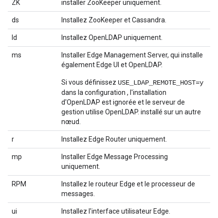
ZK
installer ZooKeeper uniquement.
ds
Installez ZooKeeper et Cassandra.
ld
Installez OpenLDAP uniquement.
ms
Installer Edge Management Server, qui installe
également Edge UI et OpenLDAP.
Si vous définissez
USE_LDAP_REMOTE_HOST=y
dans la configuration , l'installation
d'OpenLDAP est ignorée et le serveur de
gestion utilise OpenLDAP. installé sur un autre
nœud.
r
Installez Edge Router uniquement.
mp
Installer Edge Message Processing
uniquement.
RPM
Installez le routeur Edge et le processeur de
messages.
ui
Installez l'interface utilisateur Edge.