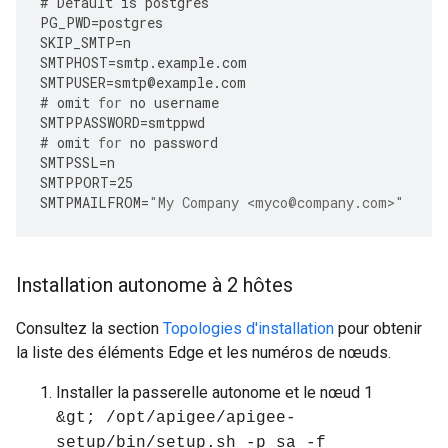
#
Default
is
postgres
PG_PWD
=
postgres
SKIP_SMTP
=
n
SMTPHOST
=
smtp
.
example
.
com
SMTPUSER
=
smtp
@
example
.
com
#
omit
for
no
username
SMTPPASSWORD
=
smtppwd
#
omit
for
no
password
SMTPSSL
=
n
SMTPPORT
=
25
SMTPMAILFROM
=
"My Company <myco@company.com>"
Installation autonome à 2 hôtes
Consultez la section
Topologies d'installation
pour obtenir
la liste des éléments Edge et les numéros de nœuds.
Installer la passerelle autonome et le nœud 1
&gt; /opt/apigee/apigee-
setup/bin/setup.sh -p sa -f