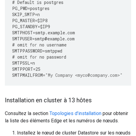
#
Default
is
postgres
PG_PWD
=
postgres
SKIP_SMTP
=
n
PG_MASTER
=
$IP8
PG_STANDBY
=
$IP9
SMTPHOST
=
smtp
.
example
.
com
SMTPUSER
=
smtp
@
example
.
com
#
omit
for
no
username
SMTPPASSWORD
=
smtppwd
#
omit
for
no
password
SMTPSSL
=
n
SMTPPORT
=
25
SMTPMAILFROM
=
"My Company <myco@company.com>"
Installation en cluster à 13 hôtes
Consultez la section
Topologies d'installation
pour obtenir
la liste des éléments Edge et les numéros de nœuds.
Installez le nœud de cluster Datastore sur les nœuds