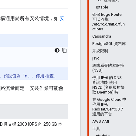
iptable
確保 Edge Router
架構適用於所有安裝情境，如
安
可以 存取
/etc/rc.d/init.d/fun
ctions
Cassandra
PostgreSQL 資料庫
系統限制
jsvc
網路威脅防禦服務
(NSS)
。預設值為「n」。停用 檢查。
停用 IPv6 的 DNS
查詢功能 使用
NSCD (名稱服務快
網路流量而定，安裝作業可能會
取 Daemon) 時
在 Google Cloud 中
停用 IPv6
RedHat/CentOS 7
適用的平台
AWS AMI
 且支援 2000 IOPS 的 250 GB 本
工具
ntpdate