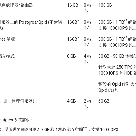
訊息處理器/路由器
16 GB
8 核
100 GB
心
*
**
同伺服器上的 Postgres/Qpid (不建議
16GB
8 核
500 GB - 1 TB
網路
*
)
心
支援 1000 IOPS 以
*
**
tgres 單獨
16GB
8 核
500 GB - 1 TB
網路
*
心
支援 1000 IOPS 以
 獨立模式
8 GB
4 核
30 GB - 50 GB 
心
針對大於 250 T
1000 IOPS 的 HDD
預設的 Qpid 佇列
Qpid 節點。
AP、UI、管理伺服器)
4 GB
2 核
60 GB
心
stgres 系統需求：
***
TPS：受管理的網路可納入 8 GB 和 4 核心 儲存空間
，支援 1000 IOPS