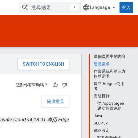
/
登入
這個頁面中的內容
。
硬體需求
作業系統和第三方
軟體需求
建立 Apigee 使用
這對你有幫助嗎？
者
安裝目錄
提供意見
從 /opt/apigee
建立符號連結
Java
rivate Cloud v4.18.01 專用 Edge
SELinux
網路設定
TCP 包裝函式