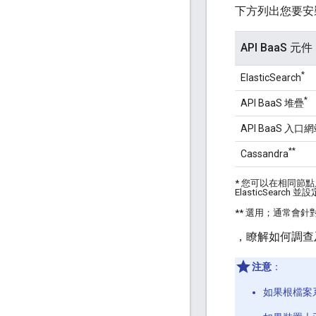
下方列出您要安裝 
API BaaS 元件
*
ElasticSearch
*
API BaaS 堆疊
API BaaS 入口
**
Cassandra
* 您可以在相同節點上安裝
ElasticSearch 
** 選用；通常會針對 E
，瞭解如何調查
注意
：
如果根檔案