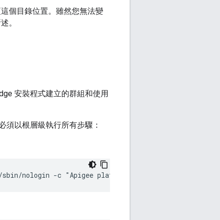
更這個目錄位置。雖然您無法變
所述。
dge 安裝程式建立的群組和使用
案。 您必須以根層級執行所有步驟：
/sbin/nologin -c "Apigee platform user" apigee