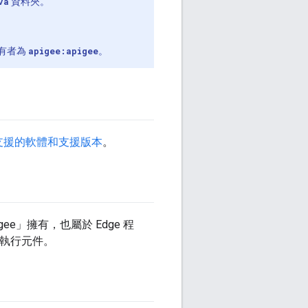
va
資料夾。
有者為
apigee:apigee
。
支援的軟體和支援版本
。
ee」擁有，也屬於 Edge 程
分執行元件。