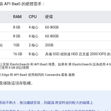
API BaaS 的硬體需求：
RAM
CPU
硬碟
8 GB
4 核心
60-80GB
8 GB
4 核心
60-80GB
網站
1GB
2 核心
20GB
16 GB
8 核心
具備 SSD 或快速 HDD 且支援 2000 IOPS 
 ElasticSearch 和 API BaaS 堆疊。如果有 將 ElasticSearch 設為使
並設定使用 6 GB 的記憶體
dge 和 API BaaS 使用相同的 Cassandra 叢集 服務
及移除這項存取權。
系統不夠大，無法繼續安裝，則建議 將資料放到較大的磁碟上