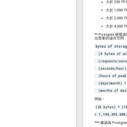
大於 250 
大於 1,00
大於 2,00
大於 4,00
** Postgre
估需要的儲存空間
bytes of stora
(# bytes of ana
(requests/seco
(seconds/hour)
(hours of peak 
(days/month) *
(months of data
例如：
(2K bytes) * (1
= 1,194,393,600
*** 建議為 Pos