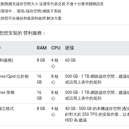
動態擴充儲存空間大小 這通常代表交易 不會十分要求關聯語意
環境中， 環境/儲存空間/網路子系統
級快照可在備份和復原時啟用 解決方案
您想安裝的 營利服務：
件
RAM
CPU
硬碟
利服務)
8 GB
4 核
60 GB
心
tgres/Qpid 位於相
16
8 核
500 GB - 1 TB 網路儲存空間，建議使
GB
心
或沿用上表中的規則
tgres 單獨
16
8 核
500 GB - 1 TB 網路儲存空間，建議使
GB
心
或沿用上表中的規則
 獨立模式
8 GB
4 核
40 GB - 500 GB 的本機儲存空間 (配
心
針對大於 250 TPS 的安裝作業，以本
HDD 為 建議