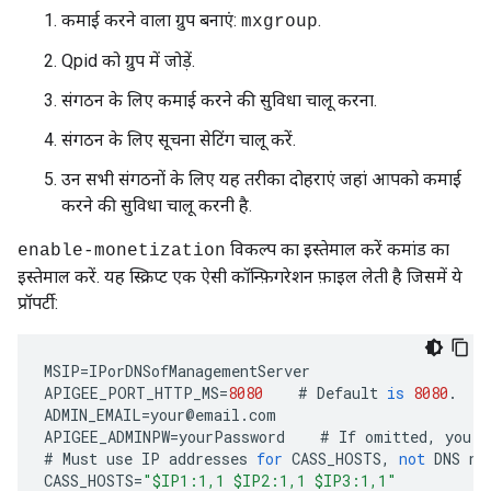
कमाई करने वाला ग्रुप बनाएं:
.
mxgroup
Qpid को ग्रुप में जोड़ें.
संगठन के लिए कमाई करने की सुविधा चालू करना.
संगठन के लिए सूचना सेटिंग चालू करें.
उन सभी संगठनों के लिए यह तरीका दोहराएं जहां आपको कमाई
करने की सुविधा चालू करनी है.
विकल्प का इस्तेमाल करें कमांड का
enable-monetization
इस्तेमाल करें. यह स्क्रिप्ट एक ऐसी कॉन्फ़िगरेशन फ़ाइल लेती है जिसमें ये
प्रॉपर्टी:
MSIP
=
IPorDNSofManagementServer
APIGEE_PORT_HTTP_MS
=
8080
#
Default
is
8080
.
ADMIN_EMAIL
=
your
@
email
.
com
APIGEE_ADMINPW
=
yourPassword
#
If
omitted
,
you
a
#
Must
use
IP
addresses
for
CASS_HOSTS
,
not
DNS
na
CASS_HOSTS
=
"$IP1:1,1 $IP2:1,1 $IP3:1,1"