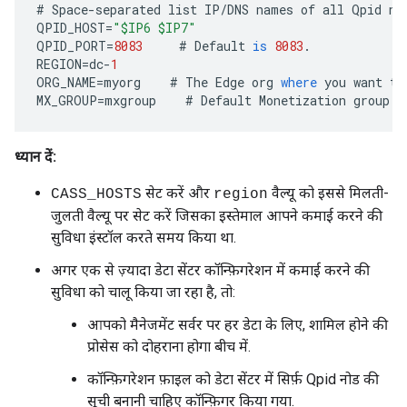
#
Space
-
separated
list
IP
/
DNS
names
of
all
Qpid
no
QPID_HOST
=
"$IP6 $IP7"
QPID_PORT
=
8083
#
Default
is
8083
.
REGION
=
dc
-
1
ORG_NAME
=
myorg
#
The
Edge
org
where
you
want
to
MX_GROUP
=
mxgroup
#
Default
Monetization
group
.
ध्यान दें:
सेट करें और
वैल्यू को इससे मिलती-
CASS_HOSTS
region
जुलती वैल्यू पर सेट करें जिसका इस्तेमाल आपने कमाई करने की
सुविधा इंस्टॉल करते समय किया था.
अगर एक से ज़्यादा डेटा सेंटर कॉन्फ़िगरेशन में कमाई करने की
सुविधा को चालू किया जा रहा है, तो:
आपको मैनेजमेंट सर्वर पर हर डेटा के लिए, शामिल होने की
प्रोसेस को दोहराना होगा बीच में.
कॉन्फ़िगरेशन फ़ाइल को डेटा सेंटर में सिर्फ़ Qpid नोड की
सूची बनानी चाहिए कॉन्फ़िगर किया गया.