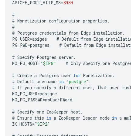
APIGEE_PORT_HTTP_MS
=
8080
#
#
Monetization
configuration
properties
.
#
#
Postgres
credentials
from
Edge
installation
.
PG_USER
=
apigee
#
Default
from
Edge
installation
PG_PWD
=
postgres
#
Default
from
Edge
installatio
#
Specify
Postgres
server
.
MO_PG_HOST
=
"$IP8"
#
Only
specify
one
Postgres
#
Create
a
Postgres
user
for
Monetization
.
#
Default
username
is
"postgre"
.
#
If
you
specify
a
different
user
,
that
user
must
MO_PG_USER
=
postgre
MO_PG_PASSWD
=
moUserPWord
#
Specify
one
ZooKeeper
host
.
#
Ensure
this
is
a
ZooKeeper
leader
node
in
a
mult
ZK_HOSTS
=
"$IP2"