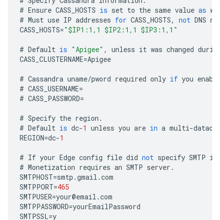
#
Specify
Cassandra
information
.
#
Ensure
CASS_HOSTS
is
set
to
the
same
value
as
wh
#
Must
use
IP
addresses
for
CASS_HOSTS
,
not
DNS
na
CASS_HOSTS
=
"$IP1:1,1 $IP2:1,1 $IP3:1,1"
#
Default
is
"Apigee"
,
unless
it
was
changed
durin
CASS_CLUSTERNAME
=
Apigee
#
Cassandra
uname
/
pword
required
only
if
you
enabl
#
CASS_USERNAME
=
#
CASS_PASSWORD
=
#
Specify
the
region
.
#
Default
is
dc
-
1
unless
you
are
in
a
multi
-
datace
REGION
=
dc
-
1
#
If
your
Edge
config
file
did
not
specify
SMTP
in
#
Monetization
requires
an
SMTP
server
.
SMTPHOST
=
smtp
.
gmail
.
com
SMTPPORT
=
465
SMTPUSER
=
your
@
email
.
com
SMTPPASSWORD
=
yourEmailPassword
SMTPSSL
=
y