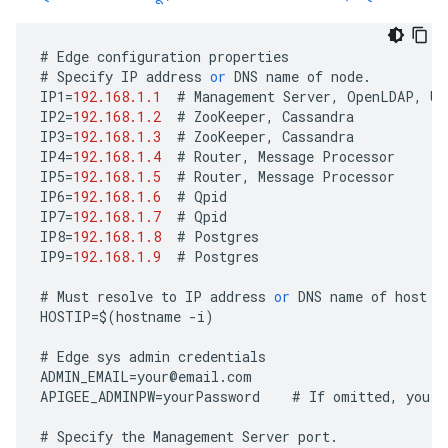
#
Edge
configuration
properties
#
Specify
IP
address
or
DNS
name
of
node
.
IP1
=
192.168.1.1
#
Management
Server
,
OpenLDAP
,
UI
IP2
=
192.168.1.2
#
ZooKeeper
,
Cassandra
IP3
=
192.168.1.3
#
ZooKeeper
,
Cassandra
IP4
=
192.168.1.4
#
Router
,
Message
Processor
IP5
=
192.168.1.5
#
Router
,
Message
Processor
IP6
=
192.168.1.6
#
Qpid
IP7
=
192.168.1.7
#
Qpid
IP8
=
192.168.1.8
#
Postgres
IP9
=
192.168.1.9
#
Postgres
#
Must
resolve
to
IP
address
or
DNS
name
of
host
-
HOSTIP
=
$
(
hostname
-
i
)
#
Edge
sys
admin
credentials
ADMIN_EMAIL
=
your
@
email
.
com
APIGEE_ADMINPW
=
yourPassword
#
If
omitted
,
you
a
#
Specify
the
Management
Server
port
.