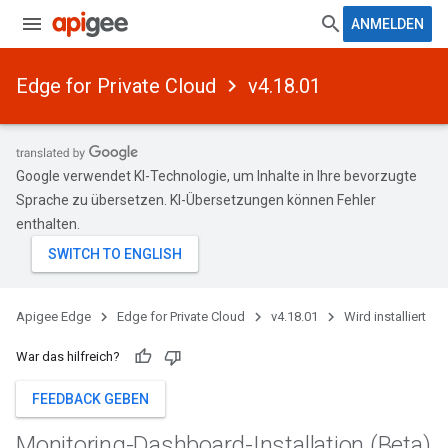
ANMELDEN
Edge for Private Cloud
v4.18.01
Google verwendet KI-Technologie, um Inhalte in Ihre bevorzugte
Sprache zu übersetzen. KI-Übersetzungen können Fehler
enthalten.
Apigee Edge
Edge for Private Cloud
v4.18.01
Wird installiert
War das hilfreich?
FEEDBACK GEBEN
Monitoring-Dashboard-Installation (Beta)