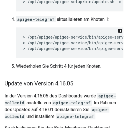
> /opt/apigee/apigee-setup/bin/update.sh -c pp
apigee-telegraf
aktualisieren am Knoten 1:
> /opt/apigee/apigee-service/bin/apigee-servic
> /opt/apigee/apigee-service/bin/apigee-servic
> /opt/apigee/apigee-service/bin/apigee-servic
Wiederholen Sie Schritt 4 für jeden Knoten.
Update von Version 4
.
16
.
05
In der Version 4.16.05 des Dashboards wurde
apigee-
collectd
anstelle von
apigee-telegraf
. Im Rahmen
des Updates auf 4.18.01 deinstallieren Sie
apigee-
collectd
und installiere
apigee-telegraf
.
So aktualisieren Sie das Beta-Monitoring-Dashboard: