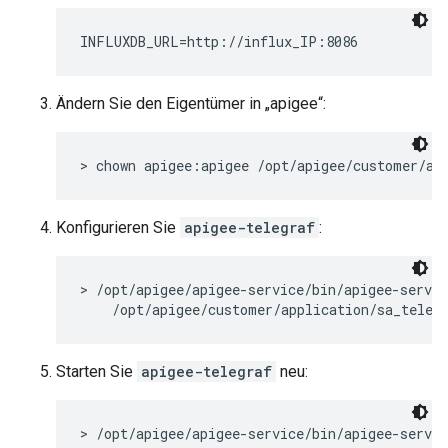
INFLUXDB_URL=http://influx_IP:8086
Ändern Sie den Eigentümer in „apigee“:
> chown apigee:apigee /opt/apigee/customer/ap
Konfigurieren Sie
apigee-telegraf
:
> /opt/apigee/apigee-service/bin/apigee-servic
    /opt/apigee/customer/application/sa_teleg
Starten Sie
apigee-telegraf
neu:
> /opt/apigee/apigee-service/bin/apigee-servic