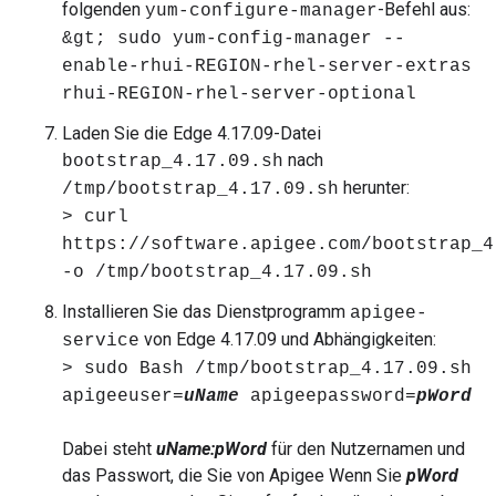
folgenden
-Befehl aus:
yum-configure-manager
&gt; sudo yum-config-manager --
enable-rhui-REGION-rhel-server-extras
rhui-REGION-rhel-server-optional
Laden Sie die Edge 4.17.09-Datei
nach
bootstrap_4.17.09.sh
herunter:
/tmp/bootstrap_4.17.09.sh
> curl
https://software.apigee.com/bootstrap_4
-o /tmp/bootstrap_4.17.09.sh
Installieren Sie das Dienstprogramm
apigee-
von Edge 4.17.09 und Abhängigkeiten:
service
> sudo Bash /tmp/bootstrap_4.17.09.sh
apigeeuser=
uName
apigeepassword=
pWord
Dabei steht
uName:pWord
für den Nutzernamen und
das Passwort, die Sie von Apigee Wenn Sie
pWord