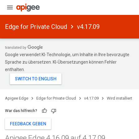
Edge for Private Cloud
v4.17.09
Google verwendet KI-Technologie, um Inhalte in Ihre bevorzugte
Sprache zu übersetzen. KI-Übersetzungen können Fehler
enthalten.
Apigee Edge
Edge for Private Cloud
v4.17.09
Wird installiert
War das hilfreich?
FEEDBACK GEBEN
Apigee Edge 4
.
16
.
09 auf 4
.
17
.
09