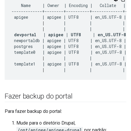
    Name     | Owner  | Encoding |   Collate   |   
-------------+--------+----------+-------------+---
 apigee      | apigee | UTF8     | en_US.UTF-8 | e
|
        |          |             |   
|
        |          |             |   
devportal   | apigee | UTF8     | en_US.UTF-8 
 newportaldb | apigee | UTF8     | en_US.UTF-8 | e
 postgres    | apigee | UTF8     | en_US.UTF-8 | e
 template0   | apigee | UTF8     | en_US.UTF-8 | e
|
        |          |             |   
 template1   | apigee | UTF8     | en_US.UTF-8 | e
|
        |          |             |  
Fazer backup do portal
Para fazer backup do portal:
Mude para o diretório Drupal,
/opt/apigee/apigee-drupal
por padrão: