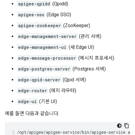
apigee-qpidd
(Qpidd)
apigee-sso
(Edge SSO)
apigee-zookeeper
(ZooKeeper)
edge-management-server
(관리 서버)
edge-management-ui
(새 Edge UI)
edge-message-processor
(메시지 프로세서)
edge-postgres-server
(Postgres 서버)
edge-qpid-server
(Qpid 서버)
edge-router
(에지 라우터)
edge-ui
(기본 UI)
예를 들면 다음과 같습니다.
/opt/apigee/apigee-service/bin/apigee-service api