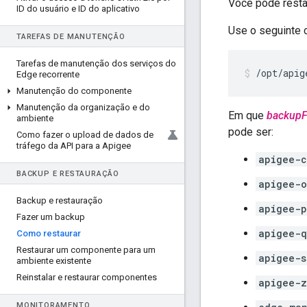
Você pode resta
ID do usuário e ID do aplicativo
Use o seguinte 
TAREFAS DE MANUTENÇÃO
Tarefas de manutenção dos serviços do
/opt/apig
Edge recorrente
Manutenção do componente
Manutenção da organização e do
Em que
backupF
ambiente
pode ser:
Como fazer o upload de dados de
tráfego da API para a Apigee
apigee-c
BACKUP E RESTAURAÇÃO
apigee-o
Backup e restauração
apigee-p
Fazer um backup
apigee-q
Como restaurar
Restaurar um componente para um
apigee-s
ambiente existente
Reinstalar e restaurar componentes
apigee-z
MONITORAMENTO