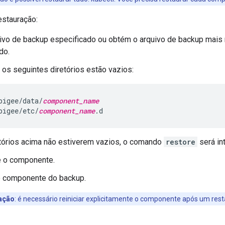
stauração:
ivo de backup especificado ou obtém o arquivo de backup mais 
do.
e os seguintes diretórios estão vazios:
pigee/data/
component_name
pigee/etc/
component_name
.d
tórios acima não estiverem vazios, o comando
restore
será in
e o componente.
o componente do backup.
ação
: é necessário reiniciar explicitamente o componente após um rest