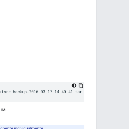
store backup-2016.03.17,14.40.41.tar.gz
 na
ponente individualmente.