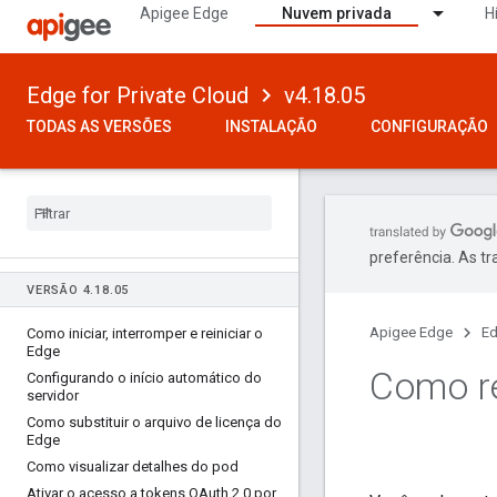
Apigee Edge
Nuvem privada
H
Edge for Private Cloud
v4.18.05
TODAS AS VERSÕES
INSTALAÇÃO
CONFIGURAÇÃO
preferência. As t
VERSÃO 4
.
18
.
05
Apigee Edge
Ed
Como iniciar
,
interromper e reiniciar o
Edge
Como r
Configurando o início automático do
servidor
Como substituir o arquivo de licença do
Edge
Como visualizar detalhes do pod
Ativar o acesso a tokens OAuth 2
.
0 por