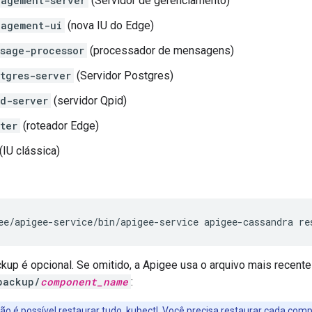
agement-server
(Servidor de gerenciamento)
nagement-ui
(nova IU do Edge)
sage-processor
(processador de mensagens)
tgres-server
(Servidor Postgres)
d-server
(servidor Qpid)
ter
(roteador Edge)
(IU clássica)
ee/apigee-service/bin/apigee-service apigee-cassandra re
kup é opcional. Se omitido, a Apigee usa o arquivo mais recente
backup/
component_name
:
não é possível restaurar tudo. kubectl. Você precisa restaurar cada com