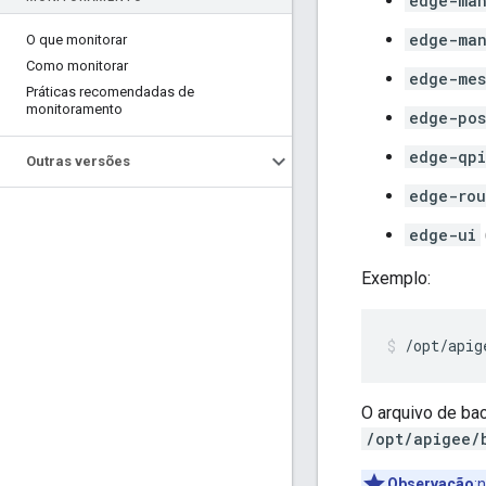
edge-man
edge-ma
O que monitorar
Como monitorar
edge-mes
Práticas recomendadas de
monitoramento
edge-pos
edge-qpi
Outras versões
edge-rou
edge-ui
Exemplo:
/opt/apig
O arquivo de bac
/opt/apigee/
Observação
: