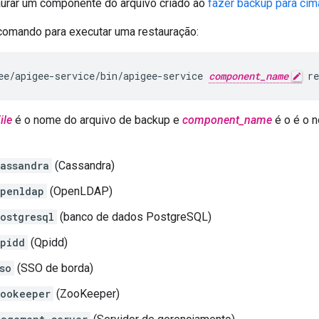
urar um componente do arquivo criado ao
fazer backup para cim
comando para executar uma restauração:
ee/apigee-service/bin/apigee-service 
component_name
 re
ile
é o nome do arquivo de backup e
component_name
é o é o 
assandra
(Cassandra)
penldap
(OpenLDAP)
ostgresql
(banco de dados PostgreSQL)
pidd
(Qpidd)
so
(SSO de borda)
ookeeper
(ZooKeeper)