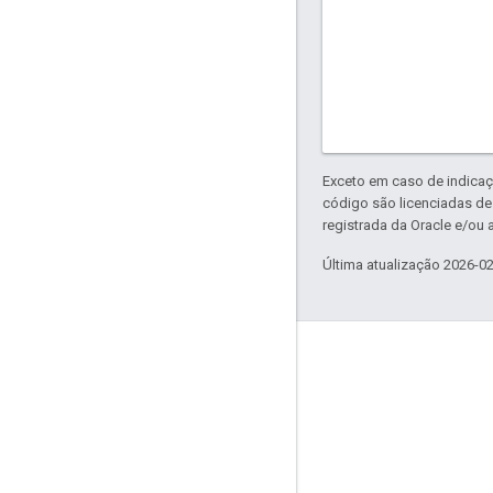
Exceto em caso de indicaç
código são licenciadas d
registrada da Oracle e/ou a
Última atualização 2026-0
Sobre a Apigee
We're part of Google
Eventos
Parceiros