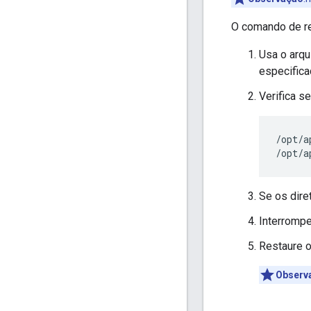
O comando de re
Usa o arqu
especifica
Verifica s
/opt/a
/opt/a
Se os dire
Interromp
Restaure 
Observ