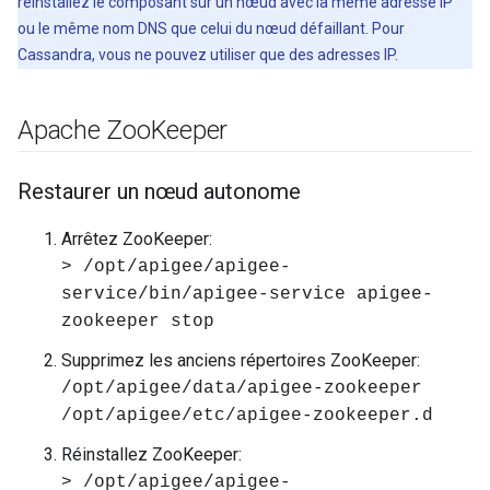
réinstallez le composant sur un nœud avec la même adresse IP
ou le même nom DNS que celui du nœud défaillant. Pour
Cassandra, vous ne pouvez utiliser que des adresses IP.
Apache Zoo
Keeper
Restaurer un nœud autonome
Arrêtez ZooKeeper:
> /opt/apigee/apigee-
service/bin/apigee-service apigee-
zookeeper stop
Supprimez les anciens répertoires ZooKeeper:
/opt/apigee/data/apigee-zookeeper
/opt/apigee/etc/apigee-zookeeper.d
Réinstallez ZooKeeper:
> /opt/apigee/apigee-