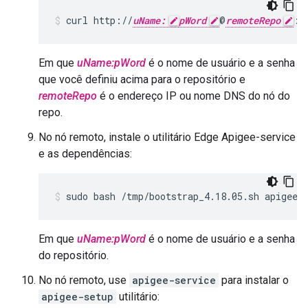
curl http://
uName:
pWord
@
remoteRepo
:3
Em que
uName:pWord
é o nome de usuário e a senha
que você definiu acima para o repositório e
remoteRepo
é o endereço IP ou nome DNS do nó do
repo.
No nó remoto, instale o utilitário Edge Apigee-service
e as dependências:
sudo bash /tmp/bootstrap_4.18.05.sh apigeer
Em que
uName:pWord
é o nome de usuário e a senha
do repositório.
No nó remoto, use
apigee-service
para instalar o
apigee-setup
utilitário: