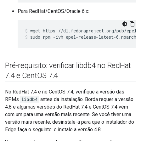
Para RedHat/CentOS/Oracle 6.x:
sudo rpm -ivh epel-release-latest-6.noarch.
Pré-requisito: verificar libdb4 no Red
Hat
7
.
4 e Cent
OS 7
.
4
No RedHat 7.4 e no CentOS 7.4, verifique a versão das
RPMs
libdb4
antes da instalação. Borda requer a versão
4.8 e algumas versões do RedHat 7.4 e CentOS 7.4 vêm
com um para uma versão mais recente. Se você tiver uma
versão mais recente, desinstale-a para que o instalador do
Edge faça o seguinte: e instale a versão 4.8.