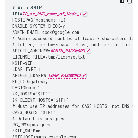
#
With
SMTP
IP1
=
IP_or_DNS_name_of_Node_1
HOSTIP
=
$
(
hostname
-
i
)
ENABLE_SYSTEM_CHECK
=
y
ADMIN_EMAIL
=
opdk
@
google
.
com
#
Admin
password
must
be
at
least
8
characters
lon
#
letter
,
one
lowercase
letter
,
and
one
digit
or
s
APIGEE_ADMINPW
=
ADMIN_PASSWORD
LICENSE_FILE
=
/tmp/license.txt
MSIP
=
$IP1
LDAP_TYPE
=
1
APIGEE_LDAPPW
=
LDAP_PASSWORD
MP_POD
=
gateway
REGION
=
dc
-
1
ZK_HOSTS
=
"$IP1"
ZK_CLIENT_HOSTS
=
"$IP1"
#
Must
use
IP
addresses
for
CASS_HOSTS
,
not
DNS
na
CASS_HOSTS
=
"$IP1"
#
Default
is
postgres
PG_PWD
=
postgres
SKIP_SMTP
=
n
SMTPHOST
=
smtp
.
example
.
com