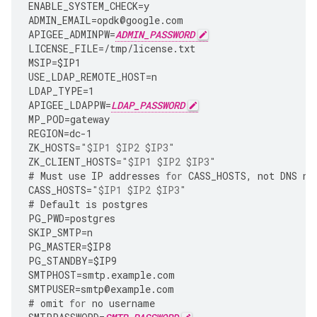
ENABLE_SYSTEM_CHECK
=
y
ADMIN_EMAIL
=
opdk
@
google
.
com
APIGEE_ADMINPW
=
ADMIN_PASSWORD
LICENSE_FILE
=
/tmp/license.txt 
MSIP
=
$IP1
USE_LDAP_REMOTE_HOST
=
n
LDAP_TYPE
=
1
APIGEE_LDAPPW
=
LDAP_PASSWORD
MP_POD
=
gateway
REGION
=
dc
-
1
ZK_HOSTS
=
"$IP1 $IP2 $IP3"
ZK_CLIENT_HOSTS
=
"$IP1 $IP2 $IP3"
#
Must
use
IP
addresses
for
CASS_HOSTS
,
not
DNS
na
CASS_HOSTS
=
"$IP1 $IP2 $IP3"
#
Default
is
postgres
PG_PWD
=
postgres
SKIP_SMTP
=
n
PG_MASTER
=
$IP8
PG_STANDBY
=
$IP9
SMTPHOST
=
smtp
.
example
.
com
SMTPUSER
=
smtp
@
example
.
com
#
omit
for
no
username