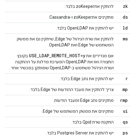
zk
להתקין אתzoKeeper בלבד.
ds
מתקינים אתzoKeeper ו-Cassandra.
ld
יש להתקין את OpenLDAP בלבד.
ms
להתקין את שרת הניהול של Edge, שיתקין גם את ממשק
המשתמש של Edge ואת OpenLDAP.
USE_LDAP_REMOTE_HOST=y
אם מגדירים את
בקובץ
התצורה ואז את OpenLDAP המערכת מדלגת על ההתקנה
ושרת הניהול משתמש ב-OpenLDAP שמותקן במכשיר אחר .
r
יש להתקין את נתב Edge בלבד.
mp
צריך להתקין את מעבד ההודעות של Edge בלבד.
rmp
מתקינים נתב Edge ומעבד הודעות.
ui
מתקינים את ממשק המשתמש של Edge.
qs
התקנת שרת Qpid בלבד.
ps
יש להתקין את Postgres Server בלבד.