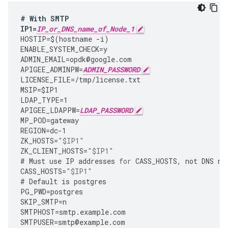
#
With
SMTP
IP1
=
IP_or_DNS_name_of_Node_1
HOSTIP
=
$
(
hostname
-
i
)
ENABLE_SYSTEM_CHECK
=
y
ADMIN_EMAIL
=
opdk
@
google
.
com
APIGEE_ADMINPW
=
ADMIN_PASSWORD
LICENSE_FILE
=
/tmp/license.txt
MSIP
=
$IP1
LDAP_TYPE
=
1
APIGEE_LDAPPW
=
LDAP_PASSWORD
MP_POD
=
gateway
REGION
=
dc
-
1
ZK_HOSTS
=
"$IP1"
ZK_CLIENT_HOSTS
=
"$IP1"
#
Must
use
IP
addresses
for
CASS_HOSTS
,
not
DNS
na
CASS_HOSTS
=
"$IP1"
#
Default
is
postgres
PG_PWD
=
postgres
SKIP_SMTP
=
n
SMTPHOST
=
smtp
.
example
.
com
SMTPUSER
=
smtp
@
example
.
com