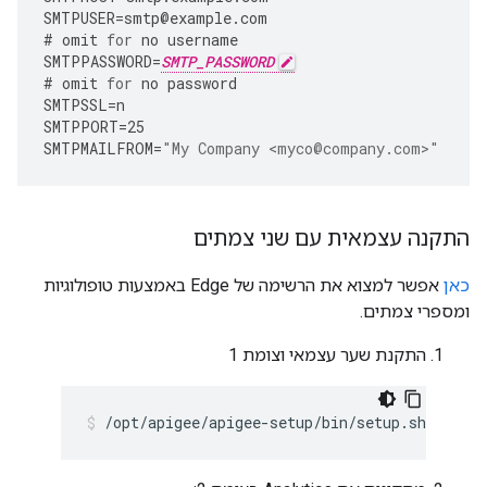
SMTPUSER
=
smtp
@
example
.
com
#
omit
for
no
username
SMTPPASSWORD
=
SMTP_PASSWORD
#
omit
for
no
password
SMTPSSL
=
n
SMTPPORT
=
25
SMTPMAILFROM
=
"My Company <myco@company.com>"
התקנה עצמאית עם שני צמתים
כאן
אפשר למצוא את הרשימה של Edge באמצעות טופולוגיות
ומספרי צמתים.
התקנת שער עצמאי וצומת 1
/opt/apigee/apigee-setup/bin/setup.sh -p sa 