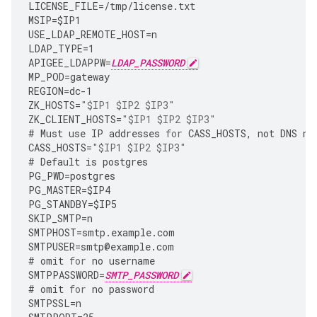
LICENSE_FILE
=
/tmp/license.txt
MSIP
=
$IP1
USE_LDAP_REMOTE_HOST
=
n
LDAP_TYPE
=
1
APIGEE_LDAPPW
=
LDAP_PASSWORD
MP_POD
=
gateway
REGION
=
dc
-
1
ZK_HOSTS
=
"$IP1 $IP2 $IP3"
ZK_CLIENT_HOSTS
=
"$IP1 $IP2 $IP3"
#
Must
use
IP
addresses
for
CASS_HOSTS
,
not
DNS
na
CASS_HOSTS
=
"$IP1 $IP2 $IP3"
#
Default
is
postgres
PG_PWD
=
postgres
PG_MASTER
=
$IP4
PG_STANDBY
=
$IP5
SKIP_SMTP
=
n
SMTPHOST
=
smtp
.
example
.
com
SMTPUSER
=
smtp
@
example
.
com
#
omit
for
no
username
SMTPPASSWORD
=
SMTP_PASSWORD
#
omit
for
no
password
SMTPSSL
=
n