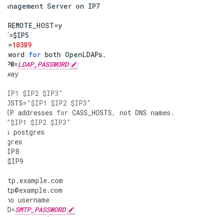
Management
Server
on
IP7
P7
AP_REMOTE_HOST
=
y
OST
=
$IP5
ORT
=
10389
assword
for
both
OpenLDAPs
.
APPW
=
LDAP_PASSWORD
teway
-
1
"$IP1 $IP2 $IP3"
_HOSTS
=
"$IP1 $IP2 $IP3"
e
IP
addresses
for
CASS_HOSTS
,
not
DNS
names
.
S
=
"$IP1 $IP2 $IP3"
is
postgres
stgres
=
$IP8
Y
=
$IP9
=
n
smtp
.
example
.
com
smtp
@
example
.
com
r
no
username
ORD
=
SMTP_PASSWORD