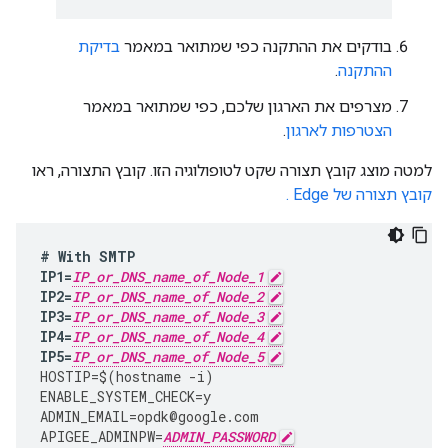
בודקים את ההתקנה כפי שמתואר במאמר
בדיקת
ההתקנה
.
מצרפים את הארגון שלכם, כפי שמתואר במאמר
הצטרפות לארגון
.
למטה מוצג קובץ תצורה שקט לטופולוגיה הזו. קובץ התצורה, ראו
קובץ תצורה של Edge .
#
With
SMTP
IP1
=
IP_or_DNS_name_of_Node_1
IP2
=
IP_or_DNS_name_of_Node_2
IP3
=
IP_or_DNS_name_of_Node_3
IP4
=
IP_or_DNS_name_of_Node_4
IP5
=
IP_or_DNS_name_of_Node_5
HOSTIP
=
$
(
hostname
-
i
)
ENABLE_SYSTEM_CHECK
=
y
ADMIN_EMAIL
=
opdk
@
google
.
com
APIGEE_ADMINPW
=
ADMIN_PASSWORD