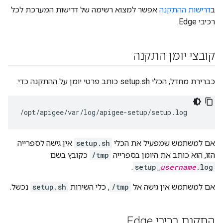
ב
דרישות ההתקנה
אפשר למצוא רשימה של דרישות המערכת לכל
רכיבי Edge.
קובצי יומן התקנה
כברירת מחדל, הכלי setup.sh כותב פרטי יומן על ההתקנה כדי:
/opt/apigee/var/log/apigee-setup/setup.log
אם למשתמש שמפעיל את הכלי
setup.sh
אין גישה לספרייה
הזו, הוא כותב את היומן בספרייה
/tmp
כקובץ בשם
.
setup_
username
.log
אם למשתמש אין גישה אל
/tmp
, כלי השירות
setup.sh
נכשל.
התקנת רכיבי Edge