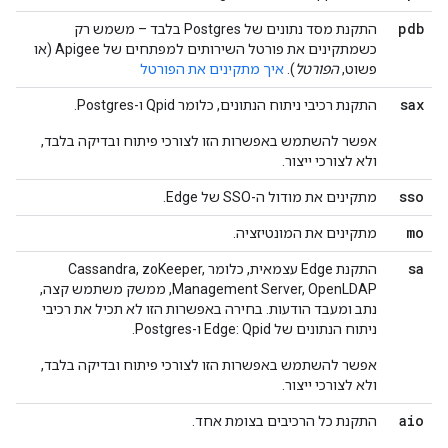
pdb
התקנת מסד נתונים של Postgres בלבד – משמש רק
כשמתקינים את פורטל השירותים למפתחים של Apigee (או
פשוט,
הפורטל
).
איך מתקינים את הפורטל
sax
התקנת רכיבי ניתוח הנתונים, כלומר Qpid ו-Postgres.
אפשר להשתמש באפשרות הזו לצורכי פיתוח ובדיקה בלבד,
ולא לצורכי ייצור.
sso
מתקינים את מודול ה-SSO של Edge.
mo
מתקינים את המונטיזציה.
sa
התקנת Edge עצמאית, כלומר Cassandra, zoKeeper,
Management Server, OpenLDAP, ממשק משתמש קצה,
נתב ומעבד הודעות. בחירה באפשרות הזו לא תכיל את רכיבי
ניתוח הנתונים של Edge: Qpid ו-Postgres.
אפשר להשתמש באפשרות הזו לצורכי פיתוח ובדיקה בלבד,
ולא לצורכי ייצור.
aio
התקנת כל הרכיבים בצומת אחד.