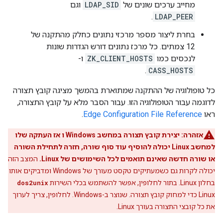
מחייב ערכים שונים של
LDAP_SID
וגם
.
LDAP_PEER
בחרת ליצור מספר מרכזי נתונים כחלק מהתקנה של
12 צמתים. כל מרכז נתונים דורש הגדרות שונות
לנכסים כמו
ZK_CLIENT_HOSTS
ו-
.
CASS_HOSTS
כל טופולוגיה של ההתקנה שמתוארת בהמשך מציגה קובץ תצורה
לדוגמה עבור הטופולוגיה הזו. עבור הסבר מלא על קובץ התצורה,
ראו
Edge Configuration File Reference
.
אזהרה:
יצירת קובץ תצורה במחשב Windows ו אז העתקה שלו
למחשב Linux יכולה להוסיף עוד סוף שורה, חזרה לתחילת השורה
או שורה חדשה שאינם תואמים לכל השימושים של Linux.
המצב הזה
יכולה לקרות גם כשמעתיקים טקסט מעורך של Windows ומדביקים אותו
בחלון Linux. בתור לחלופין, אפשר להשתמש בכלי השירות
dos2unix
Linux כדי למחוק קובץ תצורה. שנוצר ב-Windows. לחלופין, צריך לערוך
את כל קובצי התצורה בעורך Linux.