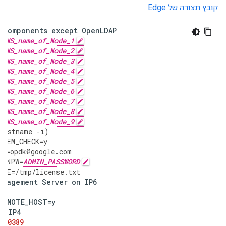
קובץ תצורה של Edge .
components
except
OpenLDAP
_DNS_name_of_Node_1
_DNS_name_of_Node_2
_DNS_name_of_Node_3
_DNS_name_of_Node_4
_DNS_name_of_Node_5
_DNS_name_of_Node_6
_DNS_name_of_Node_7
_DNS_name_of_Node_8
_DNS_name_of_Node_9
hostname
-
i
)
STEM_CHECK
=
y
IL
=
opdk
@
google
.
com
MINPW
=
ADMIN_PASSWORD
ILE
=
/tmp/license.txt
anagement
Server
on
IP6
REMOTE_HOST
=
y
T
=
$IP4
=
10389