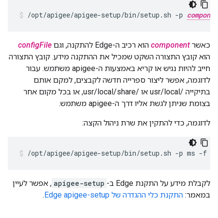
/opt/apigee/apigee-setup/bin/setup.sh -p 
componen
כאשר
component
הוא רכיב ה-Edge להתקנה, וגם
configFile
הוא קובץ התצורה השקט שמכיל את ההתקנה מידע. קובץ התצורה
חייב להיות נגיש או קריא באמצעות ה-apigee משתמש. עבור
לדוגמה, אפשר ליצור ספרייה חדשה לקבצים, למקם אותם
בתיקייה /usr/local או /usr/local/share, או בכל מקום אחר
בצומת שניתן לגשת אליו דרך ה-apigee משתמש.
לדוגמה, כדי להתקין את שרת ניהול הקצה:
/opt/apigee/apigee-setup/bin/setup.sh -p ms -f /
לקבלת מידע על התקנת Edge ב-
apigee-setup
, אפשר לעיין
במאמר:
התקנת כלי ההגדרה של Edge apigee-setup
.