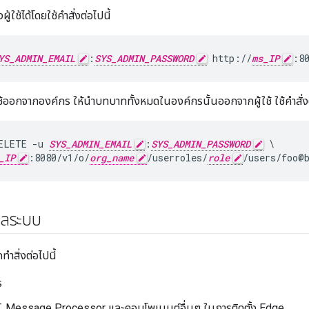
ใช้ได้โดยใช้คำสั่งต่อไปนี้
YS_ADMIN_EMAIL
:
SYS_ADMIN_PASSWORD
 http://
ms_IP
:8
ช้ออกจากองค์กร ให้นำบทบาททั้งหมดในองค์กรนั้นออกจากผู้ใช้ ใช้คำสั่งต
ELETE -u 
SYS_ADMIN_EMAIL
:
SYS_ADMIN_PASSWORD
 \

_IP
:8080/v1/o/
org_name
/userroles/
role
/users/foo@
ูแลระบบ
ำสิ่งต่อไปนี้
ร
อร์, Message Processor และคอมโพเนนต์อื่นๆ ในการติดตั้ง Edge