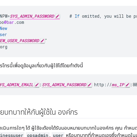
NPW
=
SYS_ADMIN_PASSWORD
#
If
omitted
,
you
will
be
p
oo
@bar
.
com
New
ser
EW_USER_PASSWORD
"
org
ทรนี้เพื่อดูข้อมูลเกี่ยวกับผู้ใช้ได้โดยทำดังนี้
YS_ADMIN_EMAIL
:
SYS_ADMIN_PASSWORD
 http://
ms_IP
:8
ทบาทให้กับผู้ใช้ใน องค์กร
จะดำเนินการใดๆ ได้ ผู้ใช้จะต้องได้รับมอบหมายบทบาทในองค์กร คุณ กำหนดบ
inessuser
opsadmin
,
user
หรือบทบาทที่กำหนดเองซึ่งกำหนดใน