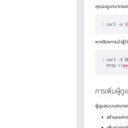
คุณจะดูบทบาทของผู้
curl -u 
S
หากต้องการนำผู้ใ
curl -X D
  http://
ms
การเพิ่มผู้ด
ผู้ดูแลระบบสามารถท
สร้างองค์ก
เพิ่มเราเต