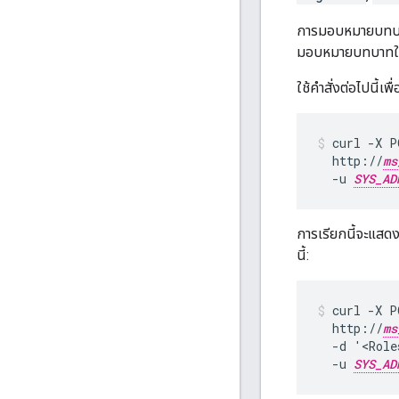
การมอบหมายบทบาทใ
มอบหมายบทบาทใ
ใช้คำสั่งต่อไปนี้
curl -X P
  http://
ms
  -u 
SYS_AD
การเรียกนี้จะแสดง
นี้:
curl -X P
  http://
ms
  -d '<Role
  -u 
SYS_AD