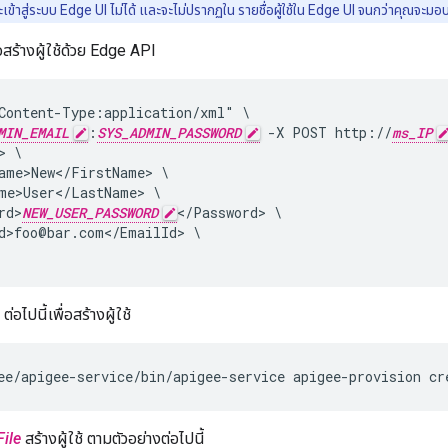
้จะเข้าสู่ระบบ Edge UI ไม่ได้ และจะไม่ปรากฏใน รายชื่อผู้ใช้ใน Edge UI จนกว่าคุณ
ื่อสร้างผู้ใช้ด้วย Edge API
Content-Type:application/xml" \

MIN_EMAIL
:
SYS_ADMIN_PASSWORD
 -X POST http://
ms_IP
 \

ame>New</FirstName> \

me>User</LastName> \

rd>
NEW_USER_PASSWORD
</Password> \

d>foo@bar.com</EmailId> \

่อไปนี้เพื่อสร้างผู้ใช้
ee/apigee-service/bin/apigee-service apigee-provision cr
File
สร้างผู้ใช้ ตามตัวอย่างต่อไปนี้