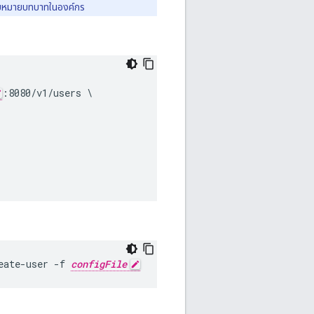
จะมอบหมายบทบาทในองค์กร
:8080/v1/users \

eate-user -f 
configFile