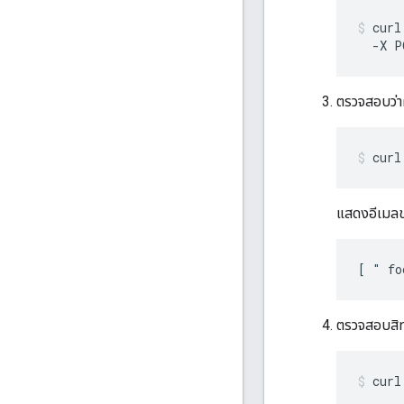
curl
  -X P
ตรวจสอบว่าผ
curl
แสดงอีเมลขอ
[ " fo
ตรวจสอบสิทธ
curl