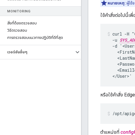
หมายเหตุ:
ผู้ใช
MONITORING
ใช้คำสั่งต่อไปนี้เพ
สิ่งที่ต้องตรวจสอบ
วิธีตรวจสอบ
curl -H "
การตรวจสอบแนวทางปฏิบัติที่ดีที่สุด
  -u 
SYS_AD
  -d '<User>
    <FirstN
เวอร์ชันอื่นๆ
    <LastNa
    <Passwo
    <EmailI
  </User>'
หรือใช้คำสั่ง Edge ต
/opt/apig
ตำแหน่งที่
config