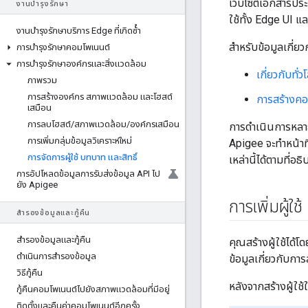
เว็บไซต์เอกสารประ
งานบํารุงรักษา
ใช้ทั้ง Edge UI 
งานบํารุงรักษาบริการ Edge ที่เกิดซ้ํา
สำหรับข้อมูลเกี่ยวก
การบํารุงรักษาคอมโพเนนต์
การบํารุงรักษาองค์กรและสิ่งแวดล้อม
เกี่ยวกับทั่วโ
ภาพรวม
การสร้างองค์กร สภาพแวดล้อม และโฮสต์
การสร้างคอน
เสมือน
การลบโฮสต์
/
สภาพแวดล้อม
/
องค์กรเสมือน
การดำเนินการหลายอ
การเพิ่มกลุ่มข้อมูลวิเคราะห์ใหม่
Apigee จะทำหน้าท
การจัดการผู้ใช้ บทบาท และสิทธิ์
เหล่านี้ได้ตามที่อธิ
การอัปโหลดข้อมูลการรับส่งข้อมูล API ไป
ยัง Apigee
การเพิ่มผู้ใช้
สำรองข้อมูลและกู้คืน
สำรองข้อมูลและกู้คืน
คุณสร้างผู้ใช้ได้
ดําเนินการสํารองข้อมูล
ข้อมูลเกี่ยวกับการ
วิธีกู้คืน
หลังจากสร้างผู้ใ
กู้คืนคอมโพเนนต์ไปยังสภาพแวดล้อมที่มีอยู่
ติดตั้งและคืนค่าคอมโพเนนต์อีกครั้ง