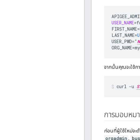
APIGEE_ADMI
USER_NAME
=
f
FIRST_NAME
=
LAST_NAME
=
U
USER_PWD
=
"
N
ORG_NAME
=
my
จากนั้นคุณจะใช้การโ
curl -u 
S
การมอบหมายบ
ก่อนที่ผู้ใช้ใหม่
orgadmin
,
bus