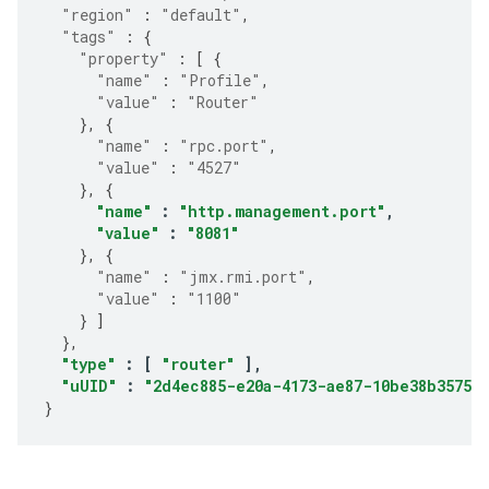
"region"
:
"default"
,
"tags"
:
{
"property"
:
[
{
"name"
:
"Profile"
,
"value"
:
"Router"
},
{
"name"
:
"rpc.port"
,
"value"
:
"4527"
},
{
"name"
:
"http.management.port"
,
"value"
:
"8081"
},
{
"name"
:
"jmx.rmi.port"
,
"value"
:
"1100"
}
]
},
"type"
:
[
"router"
],
"uUID"
:
"2d4ec885-e20a-4173-ae87-10be38b35750"
}