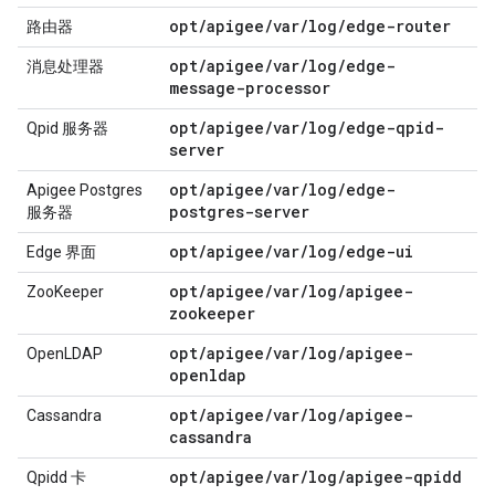
opt/apigee/var/log/edge-router
路由器
opt/apigee/var/log/edge-
消息处理器
message-processor
opt/apigee/var/log/edge-qpid-
Qpid 服务器
server
opt/apigee/var/log/edge-
Apigee Postgres
postgres-server
服务器
opt/apigee/var/log/edge-ui
Edge 界面
opt/apigee/var/log/apigee-
ZooKeeper
zookeeper
opt/apigee/var/log/apigee-
OpenLDAP
openldap
opt/apigee/var/log/apigee-
Cassandra
cassandra
opt/apigee/var/log/apigee-qpidd
Qpidd 卡