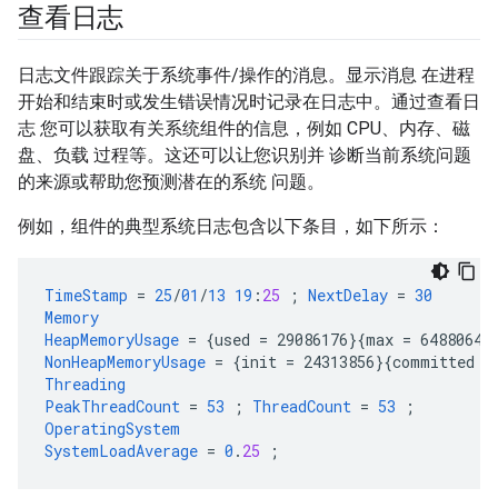
查看日志
日志文件跟踪关于系统事件/操作的消息。显示消息 在进程
开始和结束时或发生错误情况时记录在日志中。通过查看日
志 您可以获取有关系统组件的信息，例如 CPU、内存、磁
盘、负载 过程等。这还可以让您识别并 诊断当前系统问题
的来源或帮助您预测潜在的系统 问题。
例如，组件的典型系统日志包含以下条目，如下所示：
TimeStamp
=
25
/
01
/
13
19
:
25
;
NextDelay
=
30
Memory
HeapMemoryUsage
=
{
used
=
29086176
}{
max
=
64880640
NonHeapMemoryUsage
=
{
init
=
24313856
}{
committed
=
Threading
PeakThreadCount
=
53
;
ThreadCount
=
53
;
OperatingSystem
SystemLoadAverage
=
0
.
25
;