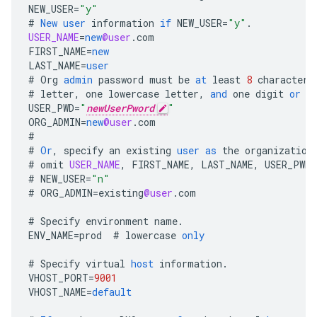
NEW_USER
=
"y"
#
New
user
information
if
NEW_USER
=
"y"
.
USER_NAME
=
new
@user
.
com
FIRST_NAME
=
new
LAST_NAME
=
user
#
Org
admin
password
must
be
at
least
8
characters
#
letter
,
one
lowercase
letter
,
and
one
digit
or
s
USER_PWD
=
"
newUserPword
"
ORG_ADMIN
=
new
@user
.
com
#
#
Or
,
specify
an
existing
user
as
the
organization
#
omit
USER_NAME
,
FIRST_NAME
,
LAST_NAME
,
USER_PWD
.
#
NEW_USER
=
"n"
#
ORG_ADMIN
=
existing
@user
.
com
#
Specify
environment
name
.
ENV_NAME
=
prod
#
lowercase
only
#
Specify
virtual
host
information
.
VHOST_PORT
=
9001
VHOST_NAME
=
default