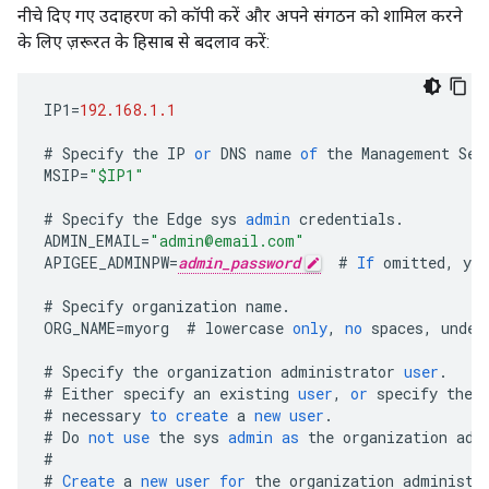
नीचे दिए गए उदाहरण को कॉपी करें और अपने संगठन को शामिल करने
के लिए ज़रूरत के हिसाब से बदलाव करें:
IP1
=
192.168.1.1
#
Specify
the
IP
or
DNS
name
of
the
Management
Ser
MSIP
=
"$IP1"
#
Specify
the
Edge
sys
admin
credentials
.
ADMIN_EMAIL
=
"admin@email.com"
APIGEE_ADMINPW
=
admin_password
#
If
omitted
,
you
#
Specify
organization
name
.
ORG_NAME
=
myorg
#
lowercase
only
,
no
spaces
,
under
#
Specify
the
organization
administrator
user
.
#
Either
specify
an
existing
user
,
or
specify
the
#
necessary
to
create
a
new
user
.
#
Do
not
use
the
sys
admin
as
the
organization
adm
#
#
Create
a
new
user
for
the
organization
administr