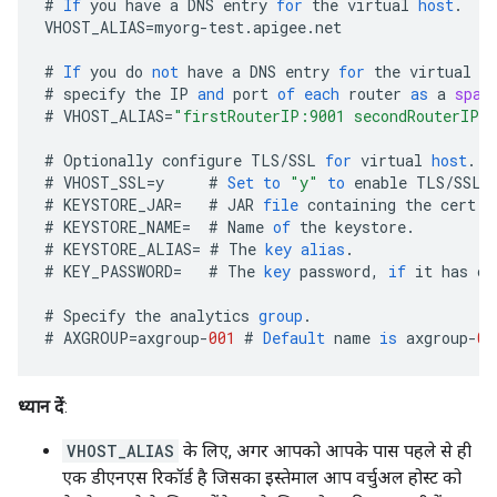
#
If
you
have
a
DNS
entry
for
the
virtual
host
.
VHOST_ALIAS
=
myorg
-
test
.
apigee
.
net
#
If
you
do
not
have
a
DNS
entry
for
the
virtual
h
#
specify
the
IP
and
port
of
each
router
as
a
spac
#
VHOST_ALIAS
=
"firstRouterIP:9001 secondRouterIP:
#
Optionally
configure
TLS
/
SSL
for
virtual
host
.
#
VHOST_SSL
=
y
#
Set
to
"y"
to
enable
TLS
/
SSL
#
KEYSTORE_JAR
=
#
JAR
file
containing
the
cert
a
#
KEYSTORE_NAME
=
#
Name
of
the
keystore
.
#
KEYSTORE_ALIAS
=
#
The
key
alias
.
#
KEY_PASSWORD
=
#
The
key
password
,
if
it
has
on
#
Specify
the
analytics
group
.
#
AXGROUP
=
axgroup
-
001
#
Default
name
is
axgroup
-
00
ध्यान दें
:
VHOST_ALIAS
के लिए, अगर आपको आपके पास पहले से ही
एक डीएनएस रिकॉर्ड है जिसका इस्तेमाल आप वर्चुअल होस्ट को