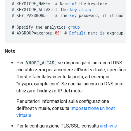
#
KEYSTORE_NAME
=
#
Name
of
the
keystore
.
#
KEYSTORE_ALIAS
=
#
The
key
alias
.
#
KEY_PASSWORD
=
#
The
key
password
,
if
it
has
on
#
Specify
the
analytics
group
.
#
AXGROUP
=
axgroup
-
001
#
Default
name
is
axgroup
-
00
Note
:
Per
VHOST_ALIAS
, se disponi già di un record DNS
che utilizzerai per accedere all'host virtuale, specifica
l'host e facoltativamente la porta, ad esempio
"myapi.example.com". Se non hai ancora un DNS puoi
utilizzare l'indirizzo IP del router.
Per ulteriori informazioni sulla configurazione
dell'host virtuale, consulta
Impostazione un host
virtuale
.
Per la configurazione TLS/SSL, consulta
archivi e