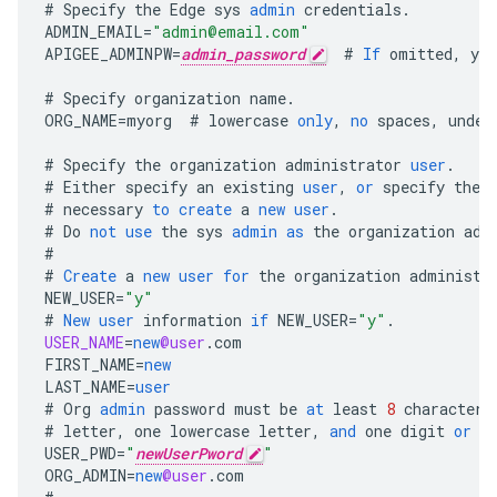
#
Specify
the
Edge
sys
admin
credentials
.
ADMIN_EMAIL
=
"admin@email.com"
APIGEE_ADMINPW
=
admin_password
#
If
omitted
,
you
#
Specify
organization
name
.
ORG_NAME
=
myorg
#
lowercase
only
,
no
spaces
,
under
#
Specify
the
organization
administrator
user
.
#
Either
specify
an
existing
user
,
or
specify
the
#
necessary
to
create
a
new
user
.
#
Do
not
use
the
sys
admin
as
the
organization
adm
#
#
Create
a
new
user
for
the
organization
administr
NEW_USER
=
"y"
#
New
user
information
if
NEW_USER
=
"y"
.
USER_NAME
=
new
@user
.
com
FIRST_NAME
=
new
LAST_NAME
=
user
#
Org
admin
password
must
be
at
least
8
characters
#
letter
,
one
lowercase
letter
,
and
one
digit
or
s
USER_PWD
=
"
newUserPword
"
ORG_ADMIN
=
new
@user
.
com