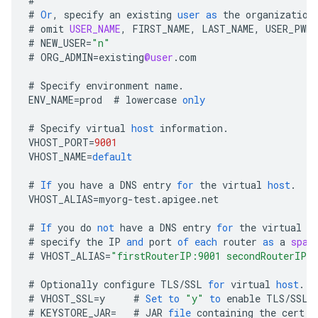
#
#
Or
,
specify
an
existing
user
as
the
organization
#
omit
USER_NAME
,
FIRST_NAME
,
LAST_NAME
,
USER_PWD
.
#
NEW_USER
=
"n"
#
ORG_ADMIN
=
existing
@user
.
com
#
Specify
environment
name
.
ENV_NAME
=
prod
#
lowercase
only
#
Specify
virtual
host
information
.
VHOST_PORT
=
9001
VHOST_NAME
=
default
#
If
you
have
a
DNS
entry
for
the
virtual
host
.
VHOST_ALIAS
=
myorg
-
test
.
apigee
.
net
#
If
you
do
not
have
a
DNS
entry
for
the
virtual
h
#
specify
the
IP
and
port
of
each
router
as
a
spac
#
VHOST_ALIAS
=
"firstRouterIP:9001 secondRouterIP:
#
Optionally
configure
TLS
/
SSL
for
virtual
host
.
#
VHOST_SSL
=
y
#
Set
to
"y"
to
enable
TLS
/
SSL
#
KEYSTORE_JAR
=
#
JAR
file
containing
the
cert
a