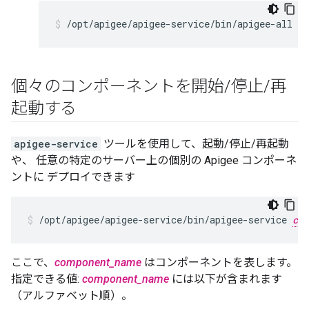
/opt/apigee/apigee-service/bin/apigee-all st
個々のコンポーネントを開始
/
停止
/
再
起動する
apigee-service
ツールを使用して、起動/停止/再起動
や、 任意の特定のサーバー上の個別の Apigee コンポーネ
ントに デプロイできます
/opt/apigee/apigee-service/bin/apigee-service 
com
ここで、
component_name
はコンポーネントを表します。
指定できる値:
component_name
には以下が含まれます
（アルファベット順）。