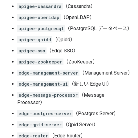
apigee-cassandra
（Cassandra）
apigee-openldap
（OpenLDAP）
apigee-postgresql
（PostgreSQL データベース）
apigee-qpidd
（Qpidd）
apigee-sso
（Edge SSO）
apigee-zookeeper
（ZooKeeper）
edge-management-server
（Management Server）
edge-management-ui
（新しい Edge UI）
edge-message-processor
（Message
Processor）
edge-postgres-server
（Postgres Server）
edge-qpid-server
（Qpid Server）
edge-router
（Edge Router）